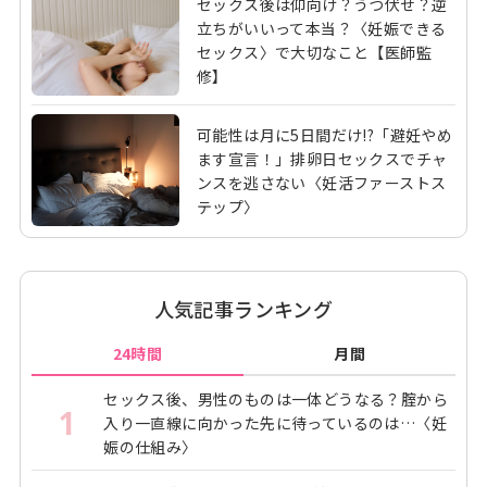
セックス後は仰向け？うつ伏せ？逆
立ちがいいって本当？〈妊娠できる
セックス〉で大切なこと【医師監
修】
可能性は月に5日間だけ!?「避妊やめ
ます宣言！」排卵日セックスでチャ
ンスを逃さない〈妊活ファーストス
テップ〉
人気記事ランキング
24時間
月間
セックス後、男性のものは一体どうなる？腟から
1
入り一直線に向かった先に待っているのは…〈妊
娠の仕組み〉