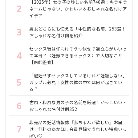
【2025年】女の子の珍しい名前740選！キラキラ
2
ネームじゃない、かわいい＆おしゃれな名付けア
イデア
男女どちらにも使える「中性的な名前」253選！
3
おしゃれな名付け例を紹介
セックス後は仰向け？うつ伏せ？逆立ちがいいっ
4
て本当？〈妊娠できるセックス〉で大切なこと
【医師監修】
「避妊せずセックスしているけれど妊娠しない」
5
カップル必見！女性の体の中では何が起きてい
る？
古風・和風な男の子の名前を厳選！かっこいい・
6
おしゃれな名付け例352
非売品の妊活情報誌『赤ちゃんが欲しい』お届
7
け！無料のあかほし会員登録でうれしい特典いっ
ぱい♡