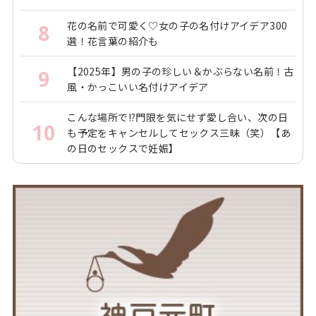
花の名前で可愛く♡女の子の名付けアイデア300
8
選！花言葉の紹介も
【2025年】男の子の珍しい＆かぶらない名前！古
9
風・かっこいい名付けアイデア
こんな場所で!?門限を気にせず愛し合い、次の日
10
も予定をキャンセルしてセックス三昧（笑）【あ
の日のセックスで妊娠】