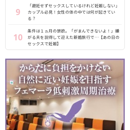
「避妊せずセックスしているけれど妊娠しない」
9
カップル必見！女性の体の中では何が起きてい
る？
条件は１ヵ月の禁欲。「がまんできないよ！」嫌
10
がる夫を説得して迎えた新婚旅行で…【あの日の
セックスで妊娠】