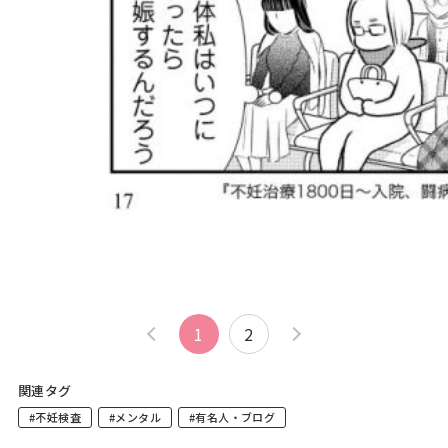
1
2
関連タグ
#不妊検査
#メンタル
#有名人・ブログ