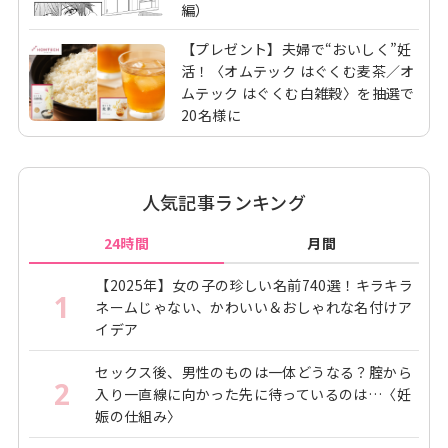
編）
【プレゼント】夫婦で“おいしく”妊
活！〈オムテック はぐくむ麦茶／オ
ムテック はぐくむ白雑穀〉を抽選で
20名様に
人気記事ランキング
24時間
月間
【2025年】女の子の珍しい名前740選！キラキラ
1
ネームじゃない、かわいい＆おしゃれな名付けア
イデア
セックス後、男性のものは一体どうなる？腟から
2
入り一直線に向かった先に待っているのは…〈妊
娠の仕組み〉