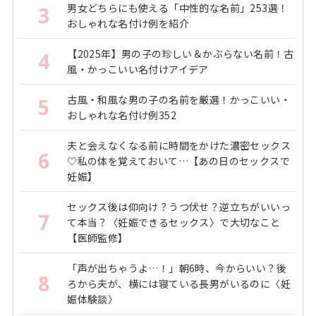
男女どちらにも使える「中性的な名前」253選！
3
おしゃれな名付け例を紹介
【2025年】男の子の珍しい＆かぶらない名前！古
4
風・かっこいい名付けアイデア
古風・和風な男の子の名前を厳選！かっこいい・
5
おしゃれな名付け例352
夫と会えなくなる前に時間をかけた濃密セックス
6
♡私の体を覚えておいて…【あの日のセックスで
妊娠】
セックス後は仰向け？うつ伏せ？逆立ちがいいっ
7
て本当？〈妊娠できるセックス〉で大切なこと
【医師監修】
「声が出ちゃうよ…！」朝6時、今からいい？後
8
ろから夫が、横には寝ている長男がいるのに〈妊
娠体験談〉