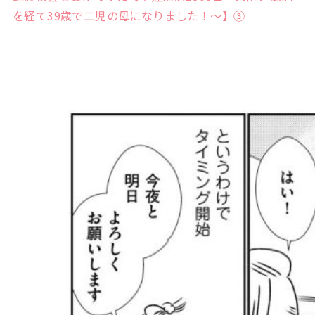
を経て39歳で二児の母になりました！～】③