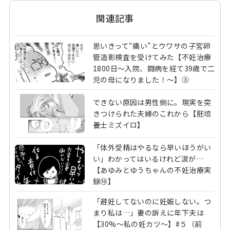
関連記事
思いきって“痛い"とウワサの子宮卵
管造影検査を受けてみた【不妊治療
1800日～入院、闘病を経て39歳で二
児の母になりました！～】③
できない原因は男性側に。現実を突
きつけられた夫婦のこれから【胚培
養士ミズイロ】
「体外受精はやるなら早いほうがい
い」わかってはいるけれど涙が…
【あゆみとゆうちゃんの不妊治療実
録⑩】
「避妊してないのに妊娠しない。つ
まり私は…」妻の訴えに年下夫は
【30%～私の妊カツ～】#５（前