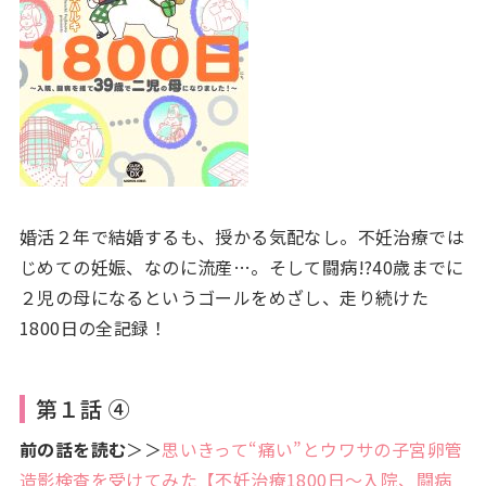
婚活２年で結婚するも、授かる気配なし。不妊治療では
じめての妊娠、なのに流産…。そして闘病!?40歳までに
２児の母になるというゴールをめざし、走り続けた
1800日の全記録！
第１話 ④
前の話を読む
＞＞
思いきって“痛い”とウワサの子宮卵管
造影検査を受けてみた【不妊治療1800日～入院、闘病