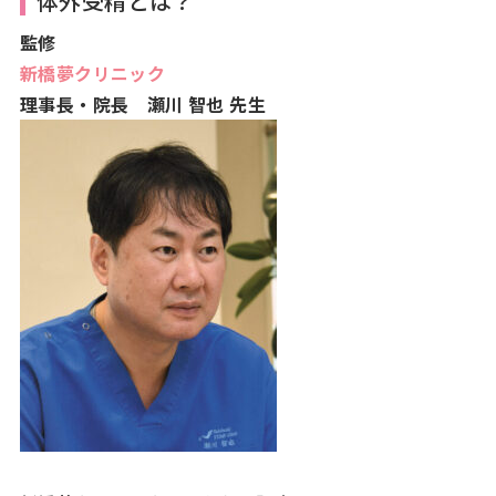
体外受精とは？
監修
新橋夢クリニック
理事長・院長
瀬川 智也 先生