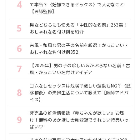
4
て本当？〈妊娠できるセックス〉で大切なこと
【医師監修】
男女どちらにも使える「中性的な名前」253選！
5
おしゃれな名付け例を紹介
古風・和風な男の子の名前を厳選！かっこいい・
6
おしゃれな名付け例352
【2025年】男の子の珍しい＆かぶらない名前！古
7
風・かっこいい名付けアイデア
ゴムなしセックスは危険？激しい運動もNG？〈胚
8
移植後〉の夫婦生活について教えて【医師アドバ
イス】
非売品の妊活情報誌『赤ちゃんが欲しい』お届
9
け！無料のあかほし会員登録でうれしい特典いっ
ぱい♡
花の名前で可愛く♡女の子の名付けアイデア300