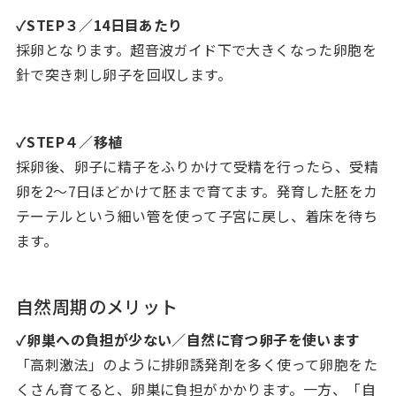
✓STEP３／14日目あたり
採卵となります。超音波ガイド下で大きくなった卵胞を
針で突き刺し卵子を回収します。
✓STEP４／移植
採卵後、卵子に精子をふりかけて受精を行ったら、受精
卵を2～7日ほどかけて胚まで育てます。発育した胚をカ
テーテルという細い管を使って子宮に戻し、着床を待ち
ます。
自然周期のメリット
✓卵巣への負担が少ない／自然に育つ卵子を使います
「高刺激法」のように排卵誘発剤を多く使って卵胞をた
くさん育てると、卵巣に負担がかかります。一方、「自