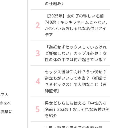
の仕組み〉
【2025年】女の子の珍しい名前
740選！キラキラネームじゃない、
2
かわいい＆おしゃれな名付けアイ
デア
「避妊せずセックスしているけれ
3
ど妊娠しない」カップル必見！女
性の体の中では何が起きている？
セックス後は仰向け？うつ伏せ？
逆立ちがいいって本当？〈妊娠で
4
きるセックス〉で大切なこと【医
師監修】
科学大
男女どちらにも使える「中性的な
等をへ
5
名前」253選！おしゃれな名付け例
に真摯に
を紹介
古風・和風な男の子の名前を厳