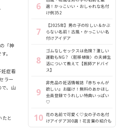
6
選！かっこいい・おしゃれな名付
す
け例352
【2025年】男の子の珍しい＆かぶ
7
らない名前！古風・かっこいい名
付けアイデア
近の「神
ゴムなしセックスは危険？激しい
です。
運動もNG？〈胚移植後〉の夫婦生
8
活について教えて【医師アドバイ
ス】
不妊症看
セラー
非売品の妊活情報誌『赤ちゃんが
ので、山
欲しい』お届け！無料のあかほし
9
会員登録でうれしい特典いっぱい
♡
花の名前で可愛く♡女の子の名付
10
いたと
けアイデア300選！花言葉の紹介も