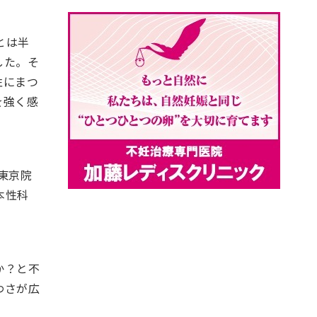
とは半
した。そ
性にまつ
を強く感
東京院
本性科
か？と不
わさが広