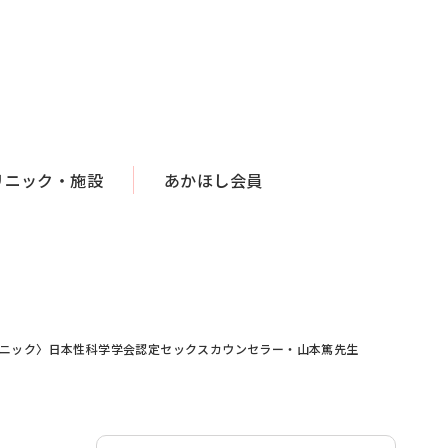
リニック・施設
あかほし会員
リニック〉日本性科学学会認定セックスカウンセラー・山本篤先生