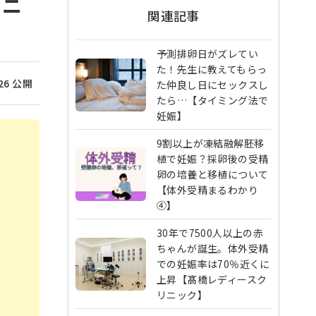
リニ
関連記事
予測排卵日がズレてい
た！先生に教えてもらっ
/26 公開
た仲良し日にセックスし
たら…【タイミング法で
妊娠】
9割以上が凍結融解胚移
植で妊娠？採卵後の受精
卵の培養と移植について
【体外受精まるわかり
④】
30年で7500人以上の赤
ちゃんが誕生。体外受精
での妊娠率は70％近くに
上昇【髙橋レディースク
リニック】