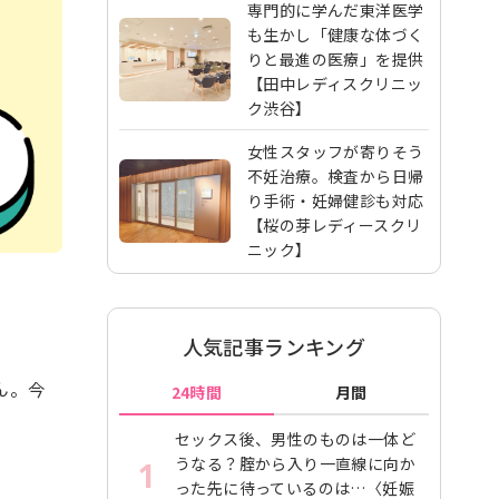
専門的に学んだ東洋医学
も生かし「健康な体づく
りと最進の医療」を提供
【田中レディスクリニッ
ク渋谷】
女性スタッフが寄りそう
不妊治療。検査から日帰
り手術・妊婦健診も対応
【桜の芽レディースクリ
ニック】
人気記事ランキング
ん。今
24時間
月間
セックス後、男性のものは一体ど
うなる？腟から入り一直線に向か
1
った先に待っているのは…〈妊娠