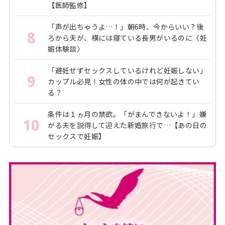
【医師監修】
「声が出ちゃうよ…！」朝6時、今からいい？後
8
ろから夫が、横には寝ている長男がいるのに〈妊
娠体験談〉
「避妊せずセックスしているけれど妊娠しない」
9
カップル必見！女性の体の中では何が起きてい
る？
条件は１ヵ月の禁欲。「がまんできないよ！」嫌
10
がる夫を説得して迎えた新婚旅行で…【あの日の
セックスで妊娠】