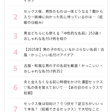
イデア
セックス後、男性のものは一体どうなる？腟から
2
入り一直線に向かった先に待っているのは…〈妊
娠の仕組み〉
男女どちらにも使える「中性的な名前」253選！
3
おしゃれな名付け例を紹介
【2025年】男の子の珍しい＆かぶらない名前！古
4
風・かっこいい名付けアイデア
古風・和風な男の子の名前を厳選！かっこいい・
5
おしゃれな名付け例352
夫と会えなくなる前に時間をかけた濃密セックス
6
♡私の体を覚えておいて…【あの日のセックスで
妊娠】
セックス後は仰向け？うつ伏せ？逆立ちがいいっ
7
て本当？〈妊娠できるセックス〉で大切なこと