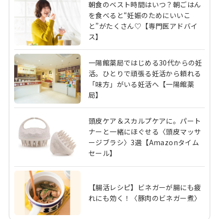
朝食のベスト時間はいつ？朝ごはん
を食べると“妊娠のためにいいこ
と”がたくさん♡【専門医アドバイ
ス】
一陽館薬局ではじめる30代からの妊
活。ひとりで頑張る妊活から頼れる
「味方」がいる妊活へ【一陽館薬
局】
頭皮ケア＆スカルプケアに。パート
ナーと一緒にほぐせる〈頭皮マッサ
ージブラシ〉3選【Amazonタイム
セール】
【腸活レシピ】ビネガーが腸にも疲
れにも効く！〈豚肉のビネガー煮〉