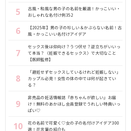
古風・和風な男の子の名前を厳選！かっこいい・
5
おしゃれな名付け例352
【2025年】男の子の珍しい＆かぶらない名前！古
6
風・かっこいい名付けアイデア
セックス後は仰向け？うつ伏せ？逆立ちがいいっ
7
て本当？〈妊娠できるセックス〉で大切なこと
【医師監修】
「避妊せずセックスしているけれど妊娠しない」
8
カップル必見！女性の体の中では何が起きてい
る？
非売品の妊活情報誌『赤ちゃんが欲しい』お届
9
け！無料のあかほし会員登録でうれしい特典いっ
ぱい♡
花の名前で可愛く♡女の子の名付けアイデア300
10
選！花言葉の紹介も