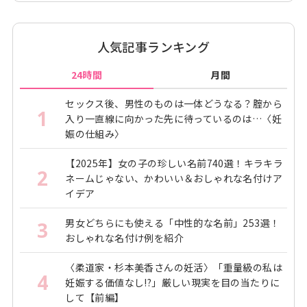
人気記事ランキング
24時間
月間
セックス後、男性のものは一体どうなる？腟から
1
入り一直線に向かった先に待っているのは…〈妊
娠の仕組み〉
【2025年】女の子の珍しい名前740選！キラキラ
2
ネームじゃない、かわいい＆おしゃれな名付けア
イデア
男女どちらにも使える「中性的な名前」253選！
3
おしゃれな名付け例を紹介
〈柔道家・杉本美香さんの妊活〉「重量級の私は
4
妊娠する価値なし!?」厳しい現実を目の当たりに
して【前編】