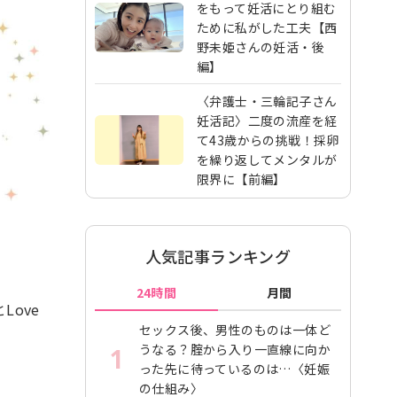
をもって妊活にとり組む
ために私がした工夫【西
野未姫さんの妊活・後
編】
〈弁護士・三輪記子さん
妊活記〉二度の流産を経
て43歳からの挑戦！採卵
を繰り返してメンタルが
限界に【前編】
人気記事ランキング
24時間
月間
ove
セックス後、男性のものは一体ど
うなる？腟から入り一直線に向か
1
った先に待っているのは…〈妊娠
の仕組み〉