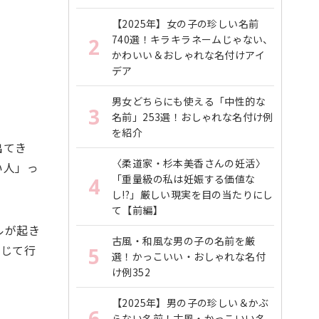
【2025年】女の子の珍しい名前
740選！キラキラネームじゃない、
2
かわいい＆おしゃれな名付けアイ
デア
男女どちらにも使える「中性的な
3
名前」253選！おしゃれな名付け例
を紹介
出てき
〈柔道家・杉本美香さんの妊活〉
い人」っ
「重量級の私は妊娠する価値な
4
し!?」厳しい現実を目の当たりにし
て【前編】
ルが起き
古風・和風な男の子の名前を厳
信じて行
5
選！かっこいい・おしゃれな名付
け例352
【2025年】男の子の珍しい＆かぶ
6
らない名前！古風・かっこいい名