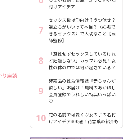
付けアイデア
セックス後は仰向け？うつ伏せ？
逆立ちがいいって本当？〈妊娠で
7
きるセックス〉で大切なこと【医
師監修】
「避妊せずセックスしているけれ
8
ど妊娠しない」カップル必見！女
性の体の中では何が起きている？
かり座談
非売品の妊活情報誌『赤ちゃんが
欲しい』お届け！無料のあかほし
9
会員登録でうれしい特典いっぱい
♡
花の名前で可愛く♡女の子の名付
10
けアイデア300選！花言葉の紹介も