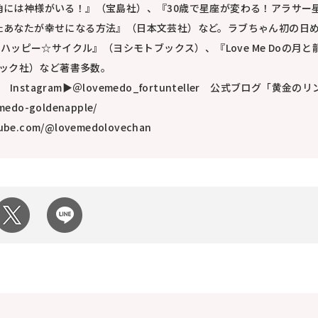
角には神様がいる！』（宝島社）、『30歳で星座が変わる！アラサー
たあなたが幸せになる方法』（日本文芸社）など。ラブちゃん初の日
くり] ハッピー☆サイクル』（ヨシモトブックス）、『Love Me Doの月と
ィック社）など著書多数。
nai Instagram▶＠lovemedo_fortunteller 公式ブログ「黄金のリ
emedo-goldenapple/
ube.com/@lovemedolovechan