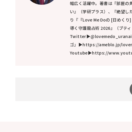
幅広く活躍中。著書は『部屋の
い』（学研プラス）、『絶望し
り『『Love Me Doの [日め
導く守護龍占術 2026』（ブテ
Twitter▶@lovemedo_ura
ゴ」▶https://ameblo.jp/lov
Youtube▶https://www.yout