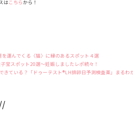
スは
こちら
から！
！幸運を運んでくる〈猫〉に縁のあるスポット４選
強子宝スポット20選〜妊娠しましたレポ続々！
できている？「ドゥーテスト®LH排卵日予測検査薬」まるわ
/