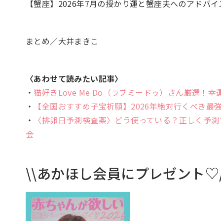
【蟹座】2026年7月の授かり運と蟹座夫へのアドバイ
まとめ／大井まきこ
〈あわせて読みたい記事〉
・
猫好きLove Me Do（ラブミードゥ）さん厳選
・
【全国おすすめ子宝祈願】2026年絶対行くべき最
・
〈排卵日予測検査薬〉どう使っている？正しく予測
会
\\あかほし会員にプレゼント♡/