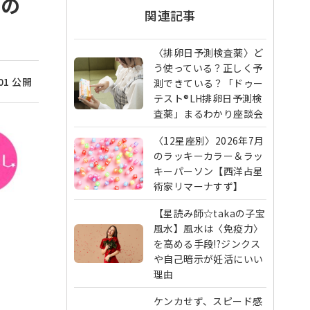
）の
関連記事
〈排卵日予測検査薬〉ど
う使っている？正しく予
/01 公開
測できている？「ドゥー
テスト®LH排卵日予測検
査薬」まるわかり座談会
〈12星座別〉2026年7月
のラッキーカラー＆ラッ
キーパーソン【西洋占星
術家リマーナすず】
【星読み師☆takaの子宝
風水】風水は〈免疫力〉
を高める手段!?ジンクス
や自己暗示が妊活にいい
理由
ケンカせず、スピード感