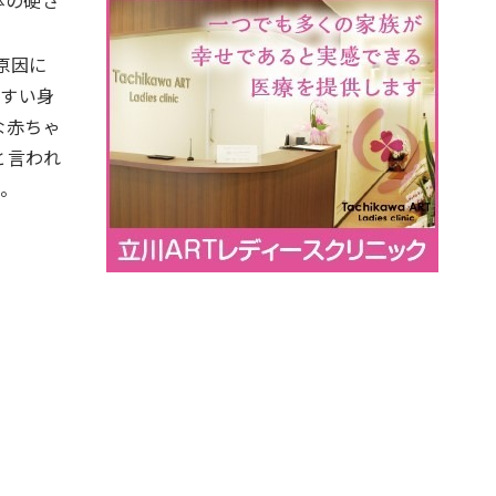
原因に
やすい身
な赤ちゃ
と言われ
い。