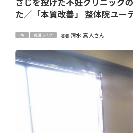
さじを投げた不妊クリニック
た／「本質改善」 整体院ユーテ
清水 真人さん
PR
妊活ライフ
著者: