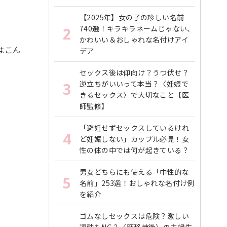
【2025年】女の子の珍しい名前
740選！キラキラネームじゃない、
2
かわいい＆おしゃれな名付けアイ
はこん
デア
セックス後は仰向け？うつ伏せ？
逆立ちがいいって本当？〈妊娠で
3
きるセックス〉で大切なこと【医
師監修】
「避妊せずセックスしているけれ
4
ど妊娠しない」カップル必見！女
性の体の中では何が起きている？
男女どちらにも使える「中性的な
5
名前」253選！おしゃれな名付け例
を紹介
ゴムなしセックスは危険？激しい
運動もNG？〈胚移植後〉の夫婦生