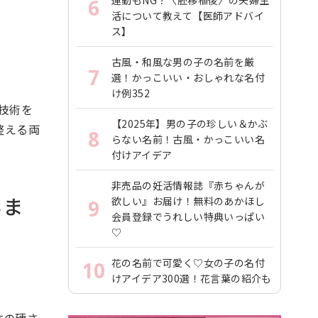
6
活について教えて【医師アドバイ
ス】
古風・和風な男の子の名前を厳
7
選！かっこいい・おしゃれな名付
け例352
に技術を
【2025年】男の子の珍しい＆かぶ
整える両
8
らない名前！古風・かっこいい名
付けアイデア
非売品の妊活情報誌『赤ちゃんが
いま
欲しい』お届け！無料のあかほし
9
会員登録でうれしい特典いっぱい
♡
花の名前で可愛く♡女の子の名付
10
けアイデア300選！花言葉の紹介も
体の硬さ