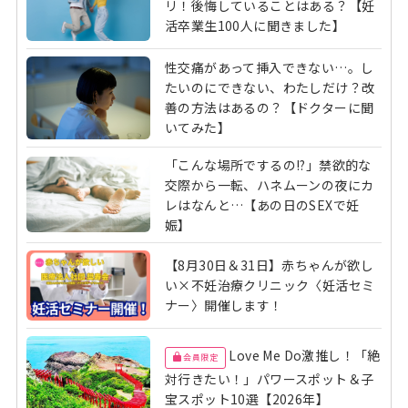
リ！後悔していることはある？【妊
活卒業生100人に聞きました】
性交痛があって挿入できない…。し
たいのにできない、わたしだけ？改
善の方法はあるの？【ドクターに聞
いてみた】
「こんな場所でするの!?」禁欲的な
交際から一転、ハネムーンの夜にカ
レはなんと…【あの日のSEXで妊
娠】
【8月30日＆31日】赤ちゃんが欲し
い×不妊治療クリニック〈妊活セミ
ナー〉開催します！
Love Me Do激推し！「絶
会員限定
対行きたい！」パワースポット＆子
宝スポット10選【2026年】