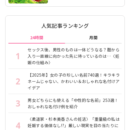
人気記事ランキング
24時間
月間
セックス後、男性のものは一体どうなる？腟から
1
入り一直線に向かった先に待っているのは…〈妊
娠の仕組み〉
【2025年】女の子の珍しい名前740選！キラキラ
2
ネームじゃない、かわいい＆おしゃれな名付けア
イデア
男女どちらにも使える「中性的な名前」253選！
3
おしゃれな名付け例を紹介
〈柔道家・杉本美香さんの妊活〉「重量級の私は
4
妊娠する価値なし!?」厳しい現実を目の当たりに