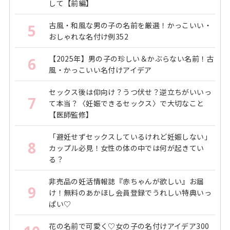
して【前編】
古風・和風な男の子の名前を厳選！かっこいい・
5
おしゃれな名付け例352
【2025年】男の子の珍しい＆かぶらない名前！古
6
風・かっこいい名付けアイデア
セックス後は仰向け？うつ伏せ？逆立ちがいいっ
7
て本当？〈妊娠できるセックス〉で大切なこと
【医師監修】
「避妊せずセックスしているけれど妊娠しない」
8
カップル必見！女性の体の中では何が起きてい
る？
非売品の妊活情報誌『赤ちゃんが欲しい』お届
9
け！無料のあかほし会員登録でうれしい特典いっ
ぱい♡
花の名前で可愛く♡女の子の名付けアイデア300