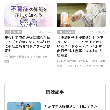
2026.06.26
2026.06.22
PR
不妊治療
PR
基礎知識
安心して次の妊娠に臨むため
〈排卵日予測検査薬〉どう使
に！〈不育症〉気になる疑問
っている？正しく予測できて
に不妊治療専門ドクターがお
いる？「ドゥーテスト®LH排
答え
卵日予測検査薬」まるわかり
座談会
#体外受精・顕微授精
#不育症
#流産・
#妊娠の基礎知識
#生理のトラブル
#排
死産
卵のトラブル
#タイミング法
#読み物
関連記事
妊活中の夫婦生活は月何回？ズバ