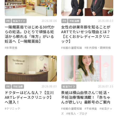
2026.08.06
2026.08.03
PR
妊活ライフ
PR
不妊治療
一陽館薬局ではじめる30代か
女性の卵巣年齢を知ることが
らの妊活。ひとりで頑張る妊
ARTでたいせつな理由とは？
活から頼れる「味方」がいる
【とくおかレディースクリニ
妊活へ【一陽館薬局】
ック】
#体質改善
#妊娠の基礎知識
#体外受精・顕微授精
2026.08.03
2026.07.15
PR
不妊治療
妊活ライフ
ドクターはどんな人？【立川
表紙は横山由依さん♡妊活・
ARTレディースクリニック】
不妊治療情報満載！『赤ちゃ
へ潜入！
んが欲しい』最新号のご案内
#クリニック
#妊娠の基礎知識
#不妊検査
#妊活グッ
ズ
#有名人・ブログ