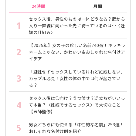
24時間
月間
セックス後、男性のものは一体どうなる？腟から
1
入り一直線に向かった先に待っているのは…〈妊
娠の仕組み〉
【2025年】女の子の珍しい名前740選！キラキラ
2
ネームじゃない、かわいい＆おしゃれな名付けア
イデア
「避妊せずセックスしているけれど妊娠しない」
3
カップル必見！女性の体の中では何が起きてい
る？
セックス後は仰向け？うつ伏せ？逆立ちがいいっ
4
て本当？〈妊娠できるセックス〉で大切なこと
【医師監修】
男女どちらにも使える「中性的な名前」253選！
5
おしゃれな名付け例を紹介