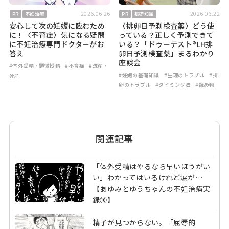
2026.06.26
2026.06.22
PR
不妊治療
PR
基礎知識
安心して次の妊娠に臨むため
〈排卵日予測検査薬〉どう使
に！〈不育症〉気になる疑問
っている？正しく予測できて
に不妊治療専門ドクターがお
いる？「ドゥーテスト®LH排
答え
卵日予測検査薬」まるわかり
座談会
#体外受精・顕微授精
#不育症
#流産・
#妊娠の基礎知識
#生理のトラブル
#排
死産
卵のトラブル
#タイミング法
#読み物
関連記事
「体外受精はやるなら早いほうがい
い」わかってはいるけれど涙が…
【あゆみとゆうちゃんの不妊治療実
録⑩】
精子が見つからない。「屈辱的