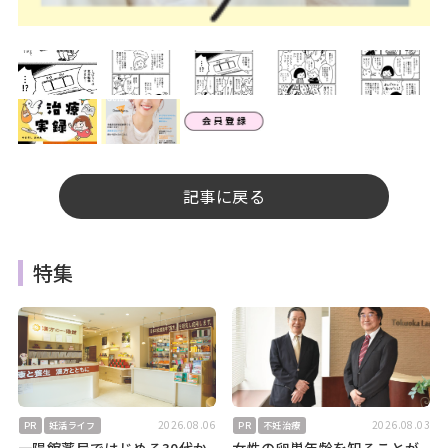
記事に戻る
特集
2026.08.06
2026.08.03
PR
妊活ライフ
PR
不妊治療
一陽館薬局ではじめる30代か
女性の卵巣年齢を知ることが