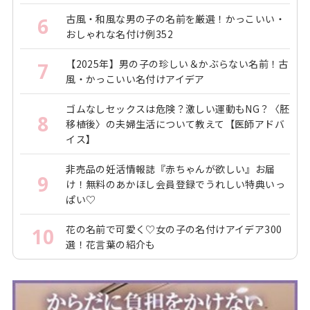
古風・和風な男の子の名前を厳選！かっこいい・
6
おしゃれな名付け例352
【2025年】男の子の珍しい＆かぶらない名前！古
7
風・かっこいい名付けアイデア
ゴムなしセックスは危険？激しい運動もNG？〈胚
8
移植後〉の夫婦生活について教えて【医師アドバ
イス】
非売品の妊活情報誌『赤ちゃんが欲しい』お届
9
け！無料のあかほし会員登録でうれしい特典いっ
ぱい♡
花の名前で可愛く♡女の子の名付けアイデア300
10
選！花言葉の紹介も