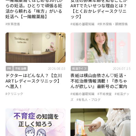
らの妊活。ひとりで頑張る妊
ARTでたいせつな理由とは？
活から頼れる「味方」がいる
【とくおかレディースクリニ
妊活へ【一陽館薬局】
ック】
#体質改善
#妊娠の基礎知識
#体外受精・顕微授精
2026.08.03
2026.07.15
PR
不妊治療
妊活ライフ
ドクターはどんな人？【立川
表紙は横山由依さん♡妊活・
ARTレディースクリニック】
不妊治療情報満載！『赤ちゃ
へ潜入！
んが欲しい』最新号のご案内
#クリニック
#妊娠の基礎知識
#不妊検査
#妊活グッ
ズ
#有名人・ブログ