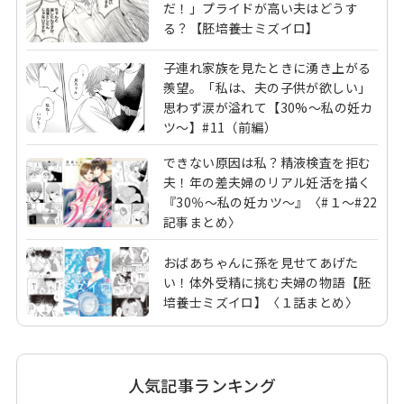
だ！」プライドが高い夫はどうす
る？【胚培養士ミズイロ】
子連れ家族を見たときに湧き上がる
羨望。「私は、夫の子供が欲しい」
思わず涙が溢れて【30%～私の妊カ
ツ～】#11（前編）
できない原因は私？精液検査を拒む
夫！年の差夫婦のリアル妊活を描く
『30％～私の妊カツ～』〈#１～#22
記事まとめ〉
おばあちゃんに孫を見せてあげた
い！体外受精に挑む夫婦の物語【胚
培養士ミズイロ】〈１話まとめ〉
人気記事ランキング