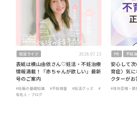
2026.07.15
妊活ライフ
PR
不妊
表紙は横山由依さん♡妊活・不妊治療
安心して次
情報満載！『赤ちゃんが欲しい』最新
育症〉気に
号のご案内
クターがお
#妊娠の基礎知識
#不妊検査
#妊活グッズ
#
#体外受精・顕
有名人・ブログ