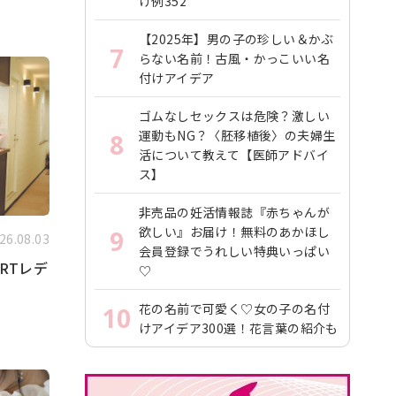
け例352
【2025年】男の子の珍しい＆かぶ
7
らない名前！古風・かっこいい名
付けアイデア
ゴムなしセックスは危険？激しい
運動もNG？〈胚移植後〉の夫婦生
8
活について教えて【医師アドバイ
ス】
非売品の妊活情報誌『赤ちゃんが
欲しい』お届け！無料のあかほし
9
26.08.03
会員登録でうれしい特典いっぱい
RTレデ
♡
花の名前で可愛く♡女の子の名付
10
けアイデア300選！花言葉の紹介も