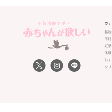
カテ
基礎
不妊
妊活
体験
おす
クリ