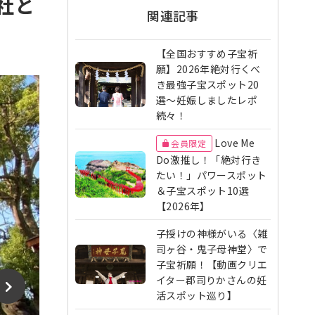
社と
関連記事
【全国おすすめ子宝祈
願】2026年絶対行くべ
き最強子宝スポット20
選〜妊娠しましたレポ
続々！
Love Me
会員限定
Do激推し！「絶対行き
たい！」パワースポット
＆子宝スポット10選
【2026年】
子授けの神様がいる〈雑
司ヶ谷・鬼子母神堂〉で
子宝祈願！【動画クリエ
イター郡司りかさんの妊
活スポット巡り】