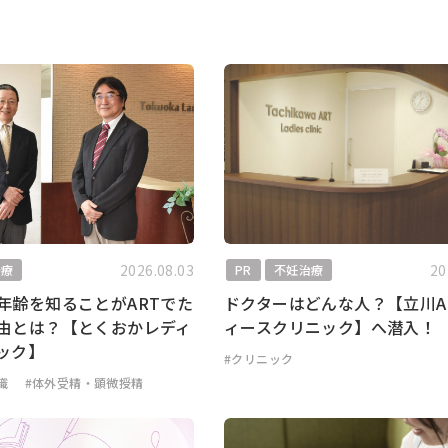
2026.08.03
20
治療
PR
不妊治療
年齢を知ることがARTでた
ドクターはどんな人？【立川A
由とは？【とくおかレディ
ィースクリニック】へ潜入！
ック】
#クリニック
識
#体外受精・顕微授精