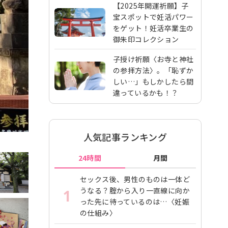
【2025年開運祈願】子
宝スポットで妊活パワー
をゲット！妊活卒業生の
御朱印コレクション
子授け祈願〈お寺と神社
の参拝方法〉。「恥ずか
しい…」もしかしたら間
違っているかも！？
人気記事ランキング
24時間
月間
セックス後、男性のものは一体ど
うなる？腟から入り一直線に向か
1
った先に待っているのは…〈妊娠
の仕組み〉