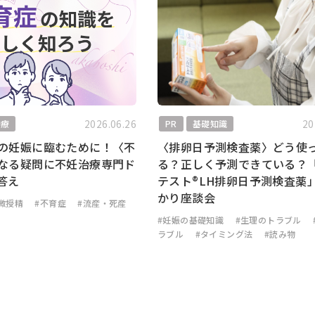
2026.06.26
20
治療
PR
基礎知識
の妊娠に臨むために！〈不
〈排卵日予測検査薬〉どう使
なる疑問に不妊治療専門ド
る？正しく予測できている？
答え
テスト®LH排卵日予測検査薬
かり座談会
微授精
#不育症
#流産・死産
#妊娠の基礎知識
#生理のトラブル
ラブル
#タイミング法
#読み物