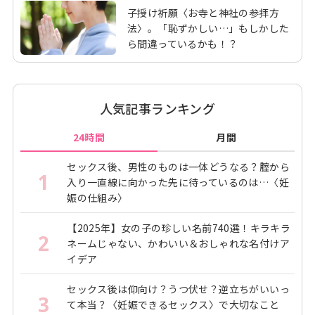
子授け祈願〈お寺と神社の参拝方
法〉。「恥ずかしい…」もしかした
ら間違っているかも！？
人気記事ランキング
24時間
月間
セックス後、男性のものは一体どうなる？腟から
1
入り一直線に向かった先に待っているのは…〈妊
娠の仕組み〉
【2025年】女の子の珍しい名前740選！キラキラ
2
ネームじゃない、かわいい＆おしゃれな名付けア
イデア
セックス後は仰向け？うつ伏せ？逆立ちがいいっ
3
て本当？〈妊娠できるセックス〉で大切なこと