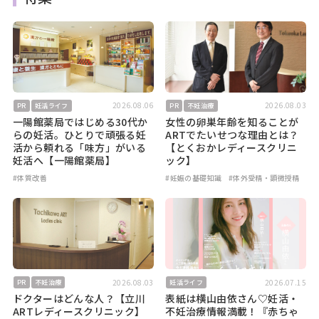
2026.08.06
2026.08.03
PR
妊活ライフ
PR
不妊治療
一陽館薬局ではじめる30代か
女性の卵巣年齢を知ることが
らの妊活。ひとりで頑張る妊
ARTでたいせつな理由とは？
活から頼れる「味方」がいる
【とくおかレディースクリニ
妊活へ【一陽館薬局】
ック】
#体質改善
#妊娠の基礎知識
#体外受精・顕微授精
2026.08.03
2026.07.15
PR
不妊治療
妊活ライフ
ドクターはどんな人？【立川
表紙は横山由依さん♡妊活・
ARTレディースクリニック】
不妊治療情報満載！『赤ちゃ