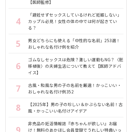
【医師監修】
「避妊せずセックスしているけれど妊娠しない」
4
カップル必見！女性の体の中では何が起きてい
る？
男女どちらにも使える「中性的な名前」253選！
5
おしゃれな名付け例を紹介
ゴムなしセックスは危険？激しい運動もNG？〈胚
6
移植後〉の夫婦生活について教えて【医師アドバ
イス】
古風・和風な男の子の名前を厳選！かっこいい・
7
おしゃれな名付け例352
【2025年】男の子の珍しい＆かぶらない名前！古
8
風・かっこいい名付けアイデア
非売品の妊活情報誌『赤ちゃんが欲しい』お届
9
け！無料のあかほし会員登録でうれしい特典いっ