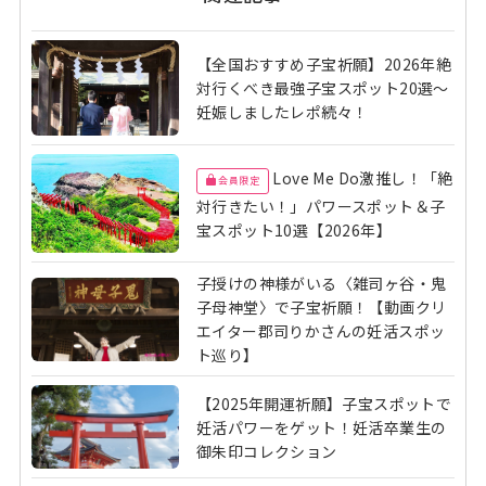
【全国おすすめ子宝祈願】2026年絶
対行くべき最強子宝スポット20選〜
妊娠しましたレポ続々！
Love Me Do激推し！「絶
会員限定
対行きたい！」パワースポット＆子
宝スポット10選【2026年】
子授けの神様がいる〈雑司ヶ谷・鬼
子母神堂〉で子宝祈願！【動画クリ
エイター郡司りかさんの妊活スポッ
ト巡り】
【2025年開運祈願】子宝スポットで
妊活パワーをゲット！妊活卒業生の
御朱印コレクション