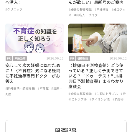
へ潜入！
んが欲しい』最新号のご案内
#クリニック
#妊娠の基礎知識
#不妊検査
#妊活グッ
ズ
#有名人・ブログ
2026.06.26
2026.06.22
PR
不妊治療
PR
基礎知識
安心して次の妊娠に臨むため
〈排卵日予測検査薬〉どう使
に！〈不育症〉気になる疑問
っている？正しく予測できて
に不妊治療専門ドクターがお
いる？「ドゥーテスト®LH排
答え
卵日予測検査薬」まるわかり
座談会
#体外受精・顕微授精
#不育症
#流産・
#妊娠の基礎知識
#生理のトラブル
#排
死産
卵のトラブル
#タイミング法
#読み物
関連記事