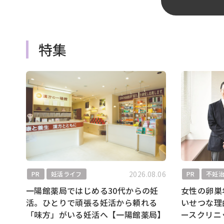
特集
2026.08.06
PR
妊活ライフ
PR
不妊
一陽館薬局ではじめる30代からの妊
女性の卵巣
活。ひとりで頑張る妊活から頼れる
いせつな理
「味方」がいる妊活へ【一陽館薬局】
ースクリニ