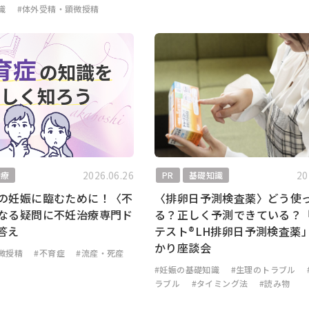
識
#体外受精・顕微授精
2026.06.26
20
治療
PR
基礎知識
の妊娠に臨むために！〈不
〈排卵日予測検査薬〉どう使
なる疑問に不妊治療専門ド
る？正しく予測できている？
答え
テスト®LH排卵日予測検査薬
かり座談会
微授精
#不育症
#流産・死産
#妊娠の基礎知識
#生理のトラブル
ラブル
#タイミング法
#読み物