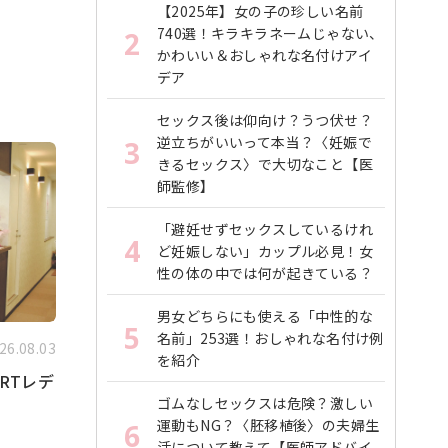
【2025年】女の子の珍しい名前
740選！キラキラネームじゃない、
2
かわいい＆おしゃれな名付けアイ
デア
セックス後は仰向け？うつ伏せ？
逆立ちがいいって本当？〈妊娠で
3
きるセックス〉で大切なこと【医
師監修】
「避妊せずセックスしているけれ
4
ど妊娠しない」カップル必見！女
性の体の中では何が起きている？
男女どちらにも使える「中性的な
5
名前」253選！おしゃれな名付け例
26.08.03
を紹介
RTレデ
ゴムなしセックスは危険？激しい
運動もNG？〈胚移植後〉の夫婦生
6
活について教えて【医師アドバイ