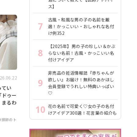
ス】
古風・和風な男の子の名前を厳
7
選！かっこいい・おしゃれな名付
け例352
【2025年】男の子の珍しい＆かぶ
8
らない名前！古風・かっこいい名
付けアイデア
非売品の妊活情報誌『赤ちゃんが
26.06.22
欲しい』お届け！無料のあかほし
9
会員登録でうれしい特典いっぱい
ってい
♡
「ドゥー
」まるわ
花の名前で可愛く♡女の子の名付
10
けアイデア300選！花言葉の紹介も
#排卵のト