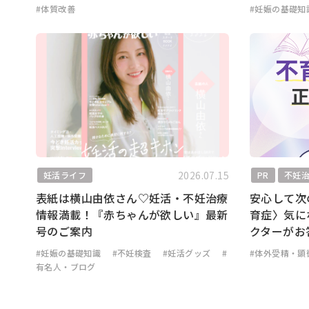
#体質改善
#妊娠の基礎知
2026.07.15
妊活ライフ
PR
不妊
表紙は横山由依さん♡妊活・不妊治療
安心して次
情報満載！『赤ちゃんが欲しい』最新
育症〉気に
号のご案内
クターがお
#妊娠の基礎知識
#不妊検査
#妊活グッズ
#
#体外受精・顕
有名人・ブログ