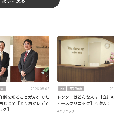
記事に戻る
2026.08.03
20
治療
PR
不妊治療
年齢を知ることがARTでた
ドクターはどんな人？【立川A
由とは？【とくおかレディ
ィースクリニック】へ潜入！
ック】
#クリニック