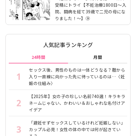
受精にトライ【不妊治療1800日～入
院、闘病を経て39歳で二児の母にな
りました！～】⑨
人気記事ランキング
24時間
月間
セックス後、男性のものは一体どうなる？腟から
1
入り一直線に向かった先に待っているのは…〈妊
娠の仕組み〉
【2025年】女の子の珍しい名前740選！キラキラ
2
ネームじゃない、かわいい＆おしゃれな名付けア
イデア
「避妊せずセックスしているけれど妊娠しない」
3
カップル必見！女性の体の中では何が起きてい