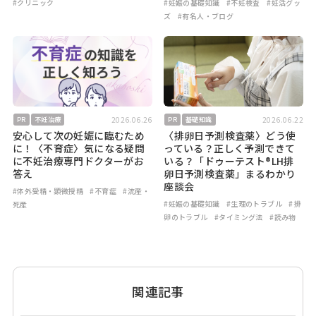
#クリニック
#妊娠の基礎知識
#不妊検査
#妊活グッ
ズ
#有名人・ブログ
2026.06.26
2026.06.22
PR
不妊治療
PR
基礎知識
安心して次の妊娠に臨むため
〈排卵日予測検査薬〉どう使
に！〈不育症〉気になる疑問
っている？正しく予測できて
に不妊治療専門ドクターがお
いる？「ドゥーテスト®LH排
答え
卵日予測検査薬」まるわかり
座談会
#体外受精・顕微授精
#不育症
#流産・
#妊娠の基礎知識
#生理のトラブル
#排
死産
卵のトラブル
#タイミング法
#読み物
関連記事