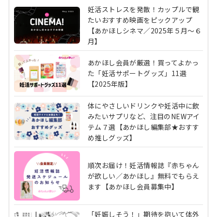
妊活ストレスを発散！カップルで観
たいおすすめ映画をピックアップ
【あかほしシネマ／2025年５月～６
月】
あかほし会員が厳選！買ってよかっ
た「妊活サポートグッズ」11選
【2025年版】
体にやさしいドリンクや妊活中に飲
みたいサプリなど、注目のNEWアイ
テム７選【あかほし編集部★おすす
め推しグッズ】
順次お届け！妊活情報誌『赤ちゃん
が欲しい／あかほし』無料でもらえ
ます【あかほし会員募集中】
「妊娠しそう！」期待を抱いて体外