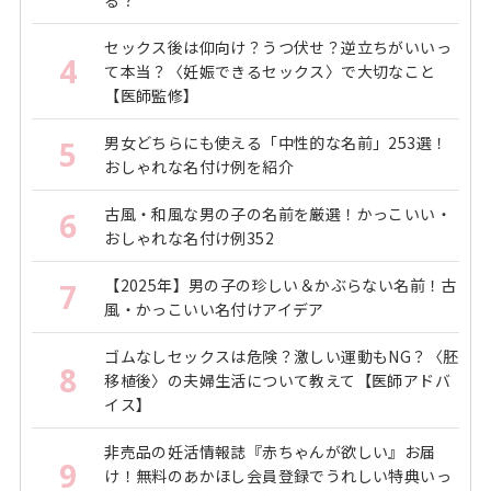
る？
セックス後は仰向け？うつ伏せ？逆立ちがいいっ
4
て本当？〈妊娠できるセックス〉で大切なこと
【医師監修】
男女どちらにも使える「中性的な名前」253選！
5
おしゃれな名付け例を紹介
古風・和風な男の子の名前を厳選！かっこいい・
6
おしゃれな名付け例352
【2025年】男の子の珍しい＆かぶらない名前！古
7
風・かっこいい名付けアイデア
ゴムなしセックスは危険？激しい運動もNG？〈胚
8
移植後〉の夫婦生活について教えて【医師アドバ
イス】
非売品の妊活情報誌『赤ちゃんが欲しい』お届
9
け！無料のあかほし会員登録でうれしい特典いっ