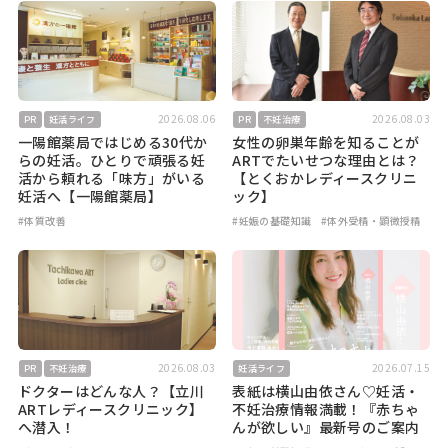
2026.08.06
2026.08.03
PR
妊活ライフ
PR
不妊治療
一陽館薬局ではじめる30代か
女性の卵巣年齢を知ることが
らの妊活。ひとりで頑張る妊
ARTでたいせつな理由とは？
活から頼れる「味方」がいる
【とくおかレディースクリニ
妊活へ【一陽館薬局】
ック】
#体質改善
#妊娠の基礎知識
#体外受精・顕微授精
2026.08.03
2026.07.15
PR
不妊治療
妊活ライフ
ドクターはどんな人？【立川
表紙は横山由依さん♡妊活・
ARTレディースクリニック】
不妊治療情報満載！『赤ちゃ
へ潜入！
んが欲しい』最新号のご案内