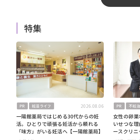
特集
2026.08.06
PR
妊活ライフ
PR
不妊
一陽館薬局ではじめる30代からの妊
女性の卵巣
活。ひとりで頑張る妊活から頼れる
いせつな理
「味方」がいる妊活へ【一陽館薬局】
ースクリニ