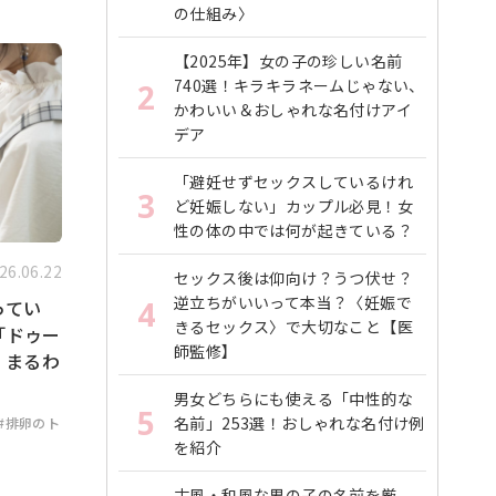
の仕組み〉
【2025年】女の子の珍しい名前
740選！キラキラネームじゃない、
2
かわいい＆おしゃれな名付けアイ
デア
「避妊せずセックスしているけれ
3
ど妊娠しない」カップル必見！女
性の体の中では何が起きている？
26.06.22
セックス後は仰向け？うつ伏せ？
逆立ちがいいって本当？〈妊娠で
4
ってい
きるセックス〉で大切なこと【医
「ドゥー
師監修】
」まるわ
男女どちらにも使える「中性的な
5
名前」253選！おしゃれな名付け例
#排卵のト
を紹介
古風・和風な男の子の名前を厳