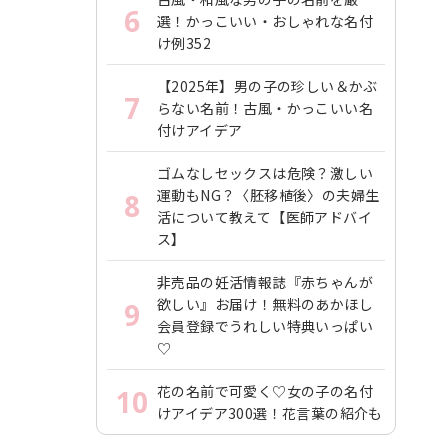
6
選！かっこいい・おしゃれな名付
け例352
【2025年】男の子の珍しい＆かぶ
7
らない名前！古風・かっこいい名
付けアイデア
ゴムなしセックスは危険？激しい
運動もNG？〈胚移植後〉の夫婦生
8
活について教えて【医師アドバイ
ス】
非売品の妊活情報誌『赤ちゃんが
欲しい』お届け！無料のあかほし
9
会員登録でうれしい特典いっぱい
♡
花の名前で可愛く♡女の子の名付
10
けアイデア300選！花言葉の紹介も