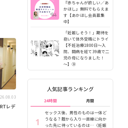
『赤ちゃんが欲しい／あ
かほし』無料でもらえま
す【あかほし会員募集
中】
「妊娠しそう！」期待を
抱いて体外受精にトライ
【不妊治療1800日～入
院、闘病を経て39歳で二
児の母になりました！
～】⑨
人気記事ランキング
26.08.03
24時間
月間
RTレデ
セックス後、男性のものは一体ど
うなる？腟から入り一直線に向か
1
った先に待っているのは…〈妊娠