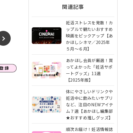
関連記事
妊活ストレスを発散！カ
ップルで観たいおすすめ
映画をピックアップ【あ
かほしシネマ／2025年
５月～６月】
あかほし会員が厳選！買
ってよかった「妊活サポ
ートグッズ」11選
【2025年版】
体にやさしいドリンクや
妊活中に飲みたいサプリ
など、注目のNEWアイテ
ム７選【あかほし編集部
★おすすめ推しグッズ】
順次お届け！妊活情報誌