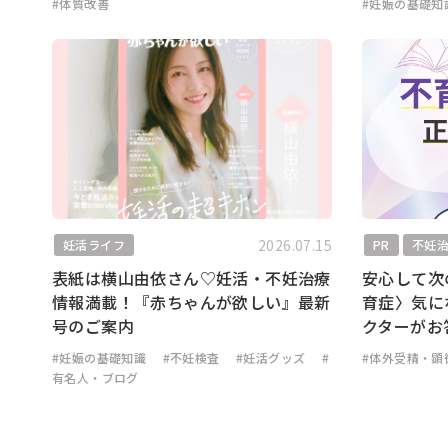
#体質改善
#妊娠の基礎知
2026.07.15
妊活ライフ
PR
不妊
表紙は横山由依さん♡妊活・不妊治療
安心して次
情報満載！『赤ちゃんが欲しい』最新
育症〉気に
号のご案内
クターがお
#妊娠の基礎知識
#不妊検査
#妊活グッズ
#
#体外受精・顕
有名人・ブログ