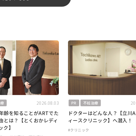
2026.08.03
20
治療
PR
不妊治療
年齢を知ることがARTでた
ドクターはどんな人？【立川A
由とは？【とくおかレディ
ィースクリニック】へ潜入！
ック】
#クリニック