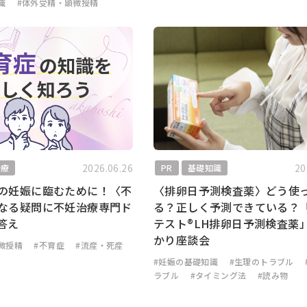
識
#体外受精・顕微授精
2026.06.26
20
治療
PR
基礎知識
の妊娠に臨むために！〈不
〈排卵日予測検査薬〉どう使
なる疑問に不妊治療専門ド
る？正しく予測できている？
答え
テスト®LH排卵日予測検査薬
かり座談会
微授精
#不育症
#流産・死産
#妊娠の基礎知識
#生理のトラブル
ラブル
#タイミング法
#読み物