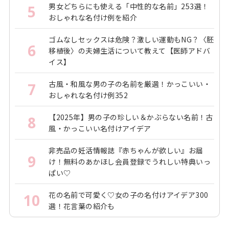
男女どちらにも使える「中性的な名前」253選！
5
おしゃれな名付け例を紹介
ゴムなしセックスは危険？激しい運動もNG？〈胚
6
移植後〉の夫婦生活について教えて【医師アドバ
イス】
古風・和風な男の子の名前を厳選！かっこいい・
7
おしゃれな名付け例352
【2025年】男の子の珍しい＆かぶらない名前！古
8
風・かっこいい名付けアイデア
非売品の妊活情報誌『赤ちゃんが欲しい』お届
9
け！無料のあかほし会員登録でうれしい特典いっ
ぱい♡
花の名前で可愛く♡女の子の名付けアイデア300
10
選！花言葉の紹介も