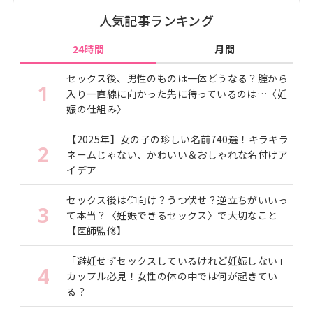
人気記事ランキング
24時間
月間
セックス後、男性のものは一体どうなる？腟から
1
入り一直線に向かった先に待っているのは…〈妊
娠の仕組み〉
【2025年】女の子の珍しい名前740選！キラキラ
2
ネームじゃない、かわいい＆おしゃれな名付けア
イデア
セックス後は仰向け？うつ伏せ？逆立ちがいいっ
3
て本当？〈妊娠できるセックス〉で大切なこと
【医師監修】
「避妊せずセックスしているけれど妊娠しない」
4
カップル必見！女性の体の中では何が起きてい
る？