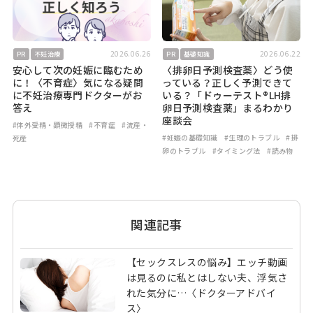
2026.06.26
2026.06.22
PR
不妊治療
PR
基礎知識
安心して次の妊娠に臨むため
〈排卵日予測検査薬〉どう使
に！〈不育症〉気になる疑問
っている？正しく予測できて
に不妊治療専門ドクターがお
いる？「ドゥーテスト®LH排
答え
卵日予測検査薬」まるわかり
座談会
#体外受精・顕微授精
#不育症
#流産・
#妊娠の基礎知識
#生理のトラブル
#排
死産
卵のトラブル
#タイミング法
#読み物
関連記事
【セックスレスの悩み】エッチ動画
は見るのに私とはしない夫、浮気さ
れた気分に…〈ドクターアドバイ
ス〉