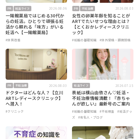
2026.08.06
2026.08.03
PR
妊活ライフ
PR
不妊治療
一陽館薬局ではじめる30代か
女性の卵巣年齢を知ることが
らの妊活。ひとりで頑張る妊
ARTでたいせつな理由とは？
活から頼れる「味方」がいる
【とくおかレディースクリニ
妊活へ【一陽館薬局】
ック】
#体質改善
#妊娠の基礎知識
#体外受精・顕微授精
2026.08.03
2026.07.15
PR
不妊治療
妊活ライフ
ドクターはどんな人？【立川
表紙は横山由依さん♡妊活・
ARTレディースクリニック】
不妊治療情報満載！『赤ちゃ
へ潜入！
んが欲しい』最新号のご案内
#クリニック
#妊娠の基礎知識
#不妊検査
#妊活グッ
ズ
#有名人・ブログ