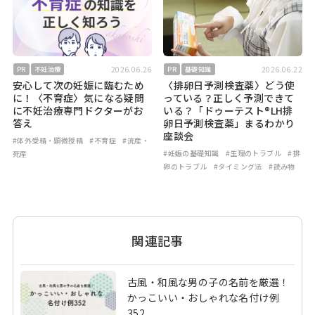
2026.06.26
2026.06.22
PR
不妊治療
PR
基礎知識
安心して次の妊娠に臨むため
〈排卵日予測検査薬〉どう使
に！〈不育症〉気になる疑問
っている？正しく予測できて
に不妊治療専門ドクターがお
いる？「ドゥーテスト®LH排
答え
卵日予測検査薬」まるわかり
座談会
#体外受精・顕微授精
#不育症
#流産・
#妊娠の基礎知識
#生理のトラブル
#排
死産
卵のトラブル
#タイミング法
#読み物
関連記事
古風・和風な男の子の名前を厳選！
かっこいい・おしゃれな名付け例
352