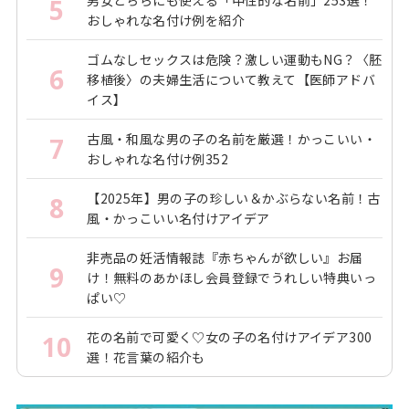
5
おしゃれな名付け例を紹介
ゴムなしセックスは危険？激しい運動もNG？〈胚
6
移植後〉の夫婦生活について教えて【医師アドバ
イス】
古風・和風な男の子の名前を厳選！かっこいい・
7
おしゃれな名付け例352
【2025年】男の子の珍しい＆かぶらない名前！古
8
風・かっこいい名付けアイデア
非売品の妊活情報誌『赤ちゃんが欲しい』お届
9
け！無料のあかほし会員登録でうれしい特典いっ
ぱい♡
花の名前で可愛く♡女の子の名付けアイデア300
10
選！花言葉の紹介も