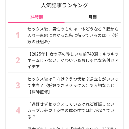
人気記事ランキング
24時間
月間
セックス後、男性のものは一体どうなる？腟から
1
入り一直線に向かった先に待っているのは…〈妊
娠の仕組み〉
【2025年】女の子の珍しい名前740選！キラキラ
2
ネームじゃない、かわいい＆おしゃれな名付けア
イデア
セックス後は仰向け？うつ伏せ？逆立ちがいいっ
3
て本当？〈妊娠できるセックス〉で大切なこと
【医師監修】
「避妊せずセックスしているけれど妊娠しない」
4
カップル必見！女性の体の中では何が起きてい
る？
男女どちらにも使える「中性的な名前」253選！