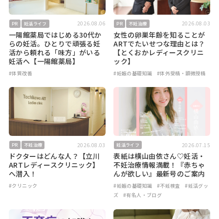
2026.08.06
2026.08.03
PR
妊活ライフ
PR
不妊治療
一陽館薬局ではじめる30代か
女性の卵巣年齢を知ることが
らの妊活。ひとりで頑張る妊
ARTでたいせつな理由とは？
活から頼れる「味方」がいる
【とくおかレディースクリニ
妊活へ【一陽館薬局】
ック】
#体質改善
#妊娠の基礎知識
#体外受精・顕微授精
2026.08.03
2026.07.15
PR
不妊治療
妊活ライフ
ドクターはどんな人？【立川
表紙は横山由依さん♡妊活・
ARTレディースクリニック】
不妊治療情報満載！『赤ちゃ
へ潜入！
んが欲しい』最新号のご案内
#クリニック
#妊娠の基礎知識
#不妊検査
#妊活グッ
ズ
#有名人・ブログ