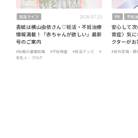
2026.07.15
妊活ライフ
PR
不妊
表紙は横山由依さん♡妊活・不妊治療
安心して次
情報満載！『赤ちゃんが欲しい』最新
育症〉気に
号のご案内
クターがお
#妊娠の基礎知識
#不妊検査
#妊活グッズ
#
#体外受精・顕
有名人・ブログ