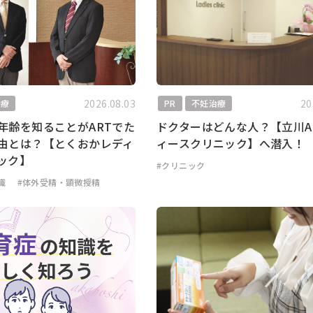
2026.08.03
20
治療
PR
不妊治療
年齢を知ることがARTでた
ドクターはどんな人？【立川A
由とは？【とくおかレディ
ィースクリニック】へ潜入！
ック】
#クリニック
識
#体外受精・顕微授精