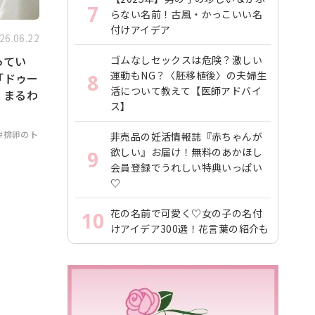
7
らない名前！古風・かっこいい名
付けアイデア
26.06.22
ってい
ゴムなしセックスは危険？激しい
運動もNG？〈胚移植後〉の夫婦生
「ドゥー
8
活について教えて【医師アドバイ
」まるわ
ス】
#排卵のト
非売品の妊活情報誌『赤ちゃんが
欲しい』お届け！無料のあかほし
9
会員登録でうれしい特典いっぱい
♡
花の名前で可愛く♡女の子の名付
10
けアイデア300選！花言葉の紹介も