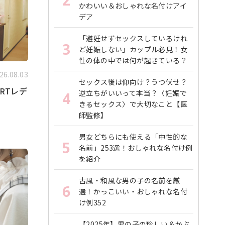
2
かわいい＆おしゃれな名付けアイ
デア
「避妊せずセックスしているけれ
3
ど妊娠しない」カップル必見！女
性の体の中では何が起きている？
26.08.03
セックス後は仰向け？うつ伏せ？
RTレデ
逆立ちがいいって本当？〈妊娠で
4
きるセックス〉で大切なこと【医
師監修】
男女どちらにも使える「中性的な
5
名前」253選！おしゃれな名付け例
を紹介
古風・和風な男の子の名前を厳
6
選！かっこいい・おしゃれな名付
け例352
【2025年】男の子の珍しい＆かぶ