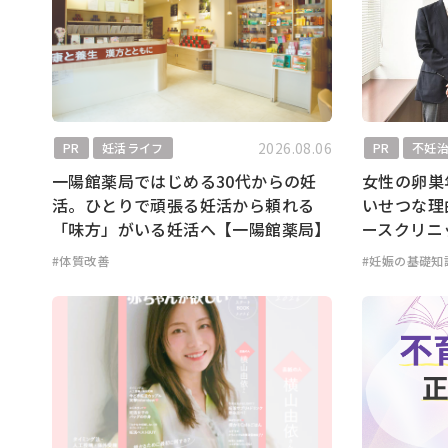
2026.08.06
PR
妊活ライフ
PR
不妊
一陽館薬局ではじめる30代からの妊
女性の卵巣
活。ひとりで頑張る妊活から頼れる
いせつな理
「味方」がいる妊活へ【一陽館薬局】
ースクリニ
#体質改善
#妊娠の基礎知