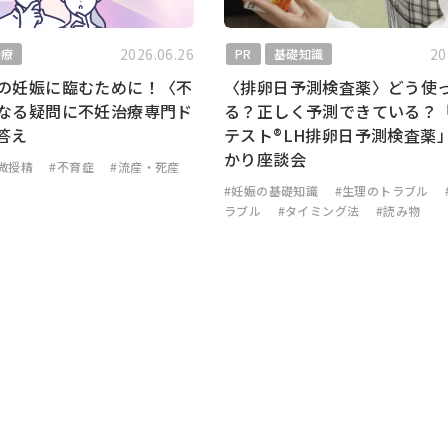
2026.06.26
20
治療
PR
基礎知識
の妊娠に臨むために！〈不
〈排卵日予測検査薬〉どう使
なる疑問に不妊治療専門ド
る？正しく予測できている？
答え
テスト®LH排卵日予測検査薬
かり座談会
微授精
#不育症
#流産・死産
#妊娠の基礎知識
#生理のトラブル
ラブル
#タイミング法
#読み物