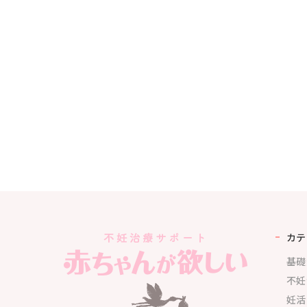
カテ
基礎
不妊
妊活