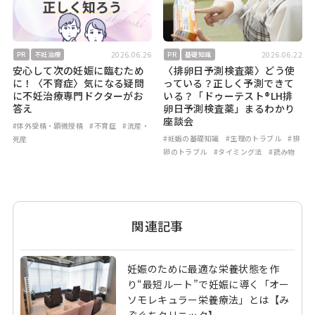
2026.06.26
2026.06.22
PR
不妊治療
PR
基礎知識
安心して次の妊娠に臨むため
〈排卵日予測検査薬〉どう使
に！〈不育症〉気になる疑問
っている？正しく予測できて
に不妊治療専門ドクターがお
いる？「ドゥーテスト®LH排
答え
卵日予測検査薬」まるわかり
座談会
#体外受精・顕微授精
#不育症
#流産・
#妊娠の基礎知識
#生理のトラブル
#排
死産
卵のトラブル
#タイミング法
#読み物
関連記事
妊娠のために最適な栄養状態を作
り“最短ルート”で妊娠に導く「オー
ソモレキュラー栄養療法」とは【み