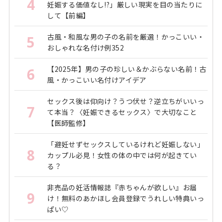
4
妊娠する価値なし!?」厳しい現実を目の当たりに
して【前編】
古風・和風な男の子の名前を厳選！かっこいい・
5
おしゃれな名付け例352
【2025年】男の子の珍しい＆かぶらない名前！古
6
風・かっこいい名付けアイデア
セックス後は仰向け？うつ伏せ？逆立ちがいいっ
7
て本当？〈妊娠できるセックス〉で大切なこと
【医師監修】
「避妊せずセックスしているけれど妊娠しない」
8
カップル必見！女性の体の中では何が起きてい
る？
非売品の妊活情報誌『赤ちゃんが欲しい』お届
9
け！無料のあかほし会員登録でうれしい特典いっ
ぱい♡