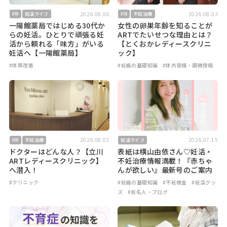
2026.08.06
2026.08.03
PR
妊活ライフ
PR
不妊治療
一陽館薬局ではじめる30代か
女性の卵巣年齢を知ることが
らの妊活。ひとりで頑張る妊
ARTでたいせつな理由とは？
活から頼れる「味方」がいる
【とくおかレディースクリニ
妊活へ【一陽館薬局】
ック】
#体質改善
#妊娠の基礎知識
#体外受精・顕微授精
2026.08.03
2026.07.15
PR
不妊治療
妊活ライフ
ドクターはどんな人？【立川
表紙は横山由依さん♡妊活・
ARTレディースクリニック】
不妊治療情報満載！『赤ちゃ
へ潜入！
んが欲しい』最新号のご案内
#クリニック
#妊娠の基礎知識
#不妊検査
#妊活グッ
ズ
#有名人・ブログ