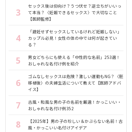
セックス後は仰向け？うつ伏せ？逆立ちがいいっ
3
て本当？〈妊娠できるセックス〉で大切なこと
【医師監修】
「避妊せずセックスしているけれど妊娠しない」
4
カップル必見！女性の体の中では何が起きてい
る？
男女どちらにも使える「中性的な名前」253選！
5
おしゃれな名付け例を紹介
ゴムなしセックスは危険？激しい運動もNG？〈胚
6
移植後〉の夫婦生活について教えて【医師アドバ
イス】
古風・和風な男の子の名前を厳選！かっこいい・
7
おしゃれな名付け例352
【2025年】男の子の珍しい＆かぶらない名前！古
8
風・かっこいい名付けアイデア