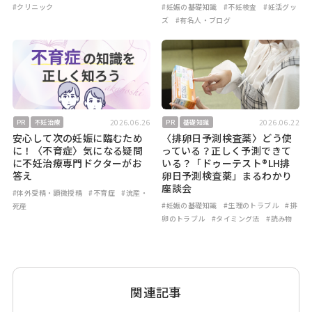
#クリニック
#妊娠の基礎知識
#不妊検査
#妊活グッ
ズ
#有名人・ブログ
2026.06.26
2026.06.22
PR
不妊治療
PR
基礎知識
安心して次の妊娠に臨むため
〈排卵日予測検査薬〉どう使
に！〈不育症〉気になる疑問
っている？正しく予測できて
に不妊治療専門ドクターがお
いる？「ドゥーテスト®LH排
答え
卵日予測検査薬」まるわかり
座談会
#体外受精・顕微授精
#不育症
#流産・
#妊娠の基礎知識
#生理のトラブル
#排
死産
卵のトラブル
#タイミング法
#読み物
関連記事