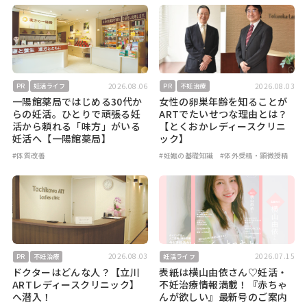
2026.08.06
2026.08.03
PR
妊活ライフ
PR
不妊治療
一陽館薬局ではじめる30代か
女性の卵巣年齢を知ることが
らの妊活。ひとりで頑張る妊
ARTでたいせつな理由とは？
活から頼れる「味方」がいる
【とくおかレディースクリニ
妊活へ【一陽館薬局】
ック】
#体質改善
#妊娠の基礎知識
#体外受精・顕微授精
2026.08.03
2026.07.15
PR
不妊治療
妊活ライフ
ドクターはどんな人？【立川
表紙は横山由依さん♡妊活・
ARTレディースクリニック】
不妊治療情報満載！『赤ちゃ
へ潜入！
んが欲しい』最新号のご案内