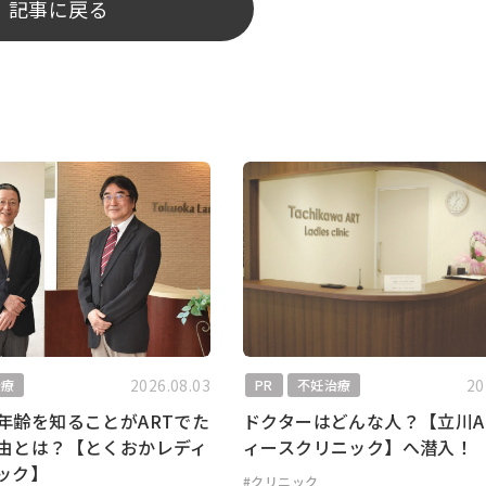
記事に戻る
2026.08.03
20
治療
PR
不妊治療
年齢を知ることがARTでた
ドクターはどんな人？【立川A
由とは？【とくおかレディ
ィースクリニック】へ潜入！
ック】
#クリニック