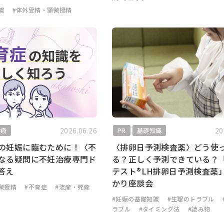
識
#体外受精・顕微授精
2026.06.26
20
治療
PR
基礎知識
の妊娠に臨むために！〈不
〈排卵日予測検査薬〉どう使
なる疑問に不妊治療専門ド
る？正しく予測できている？
答え
テスト®LH排卵日予測検査薬
かり座談会
微授精
#不育症
#流産・死産
#妊娠の基礎知識
#生理のトラブル
ラブル
#タイミング法
#読み物