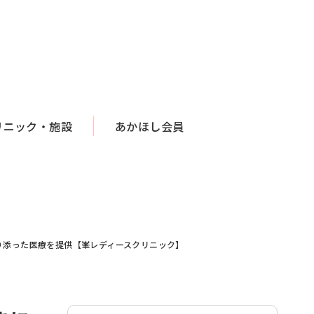
リニック・施設
あかほし会員
り添った医療を提供【峯レディースクリニック】