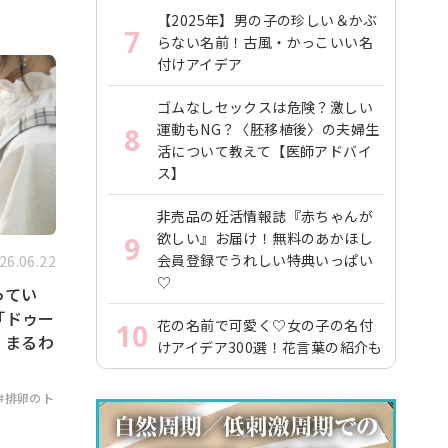
【2025年】男の子の珍しい＆かぶ
7
らない名前！古風・かっこいい名
付けアイデア
ゴムなしセックスは危険？激しい
運動もNG？〈胚移植後〉の夫婦生
8
活について教えて【医師アドバイ
ス】
非売品の妊活情報誌『赤ちゃんが
欲しい』お届け！無料のあかほし
9
会員登録でうれしい特典いっぱい
26.06.22
♡
ってい
「ドゥー
花の名前で可愛く♡女の子の名付
10
」まるわ
けアイデア300選！花言葉の紹介も
#排卵のト