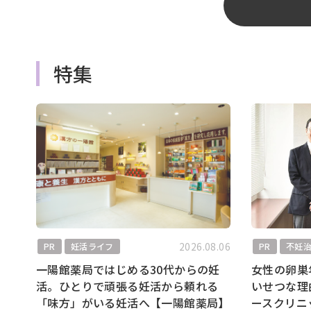
特集
2026.08.06
PR
妊活ライフ
PR
不妊
一陽館薬局ではじめる30代からの妊
女性の卵巣
活。ひとりで頑張る妊活から頼れる
いせつな理
「味方」がいる妊活へ【一陽館薬局】
ースクリニ