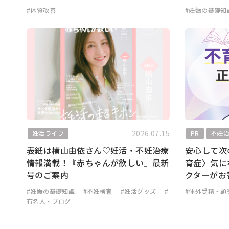
#体質改善
#妊娠の基礎知
2026.07.15
妊活ライフ
PR
不妊
表紙は横山由依さん♡妊活・不妊治療
安心して次
情報満載！『赤ちゃんが欲しい』最新
育症〉気に
号のご案内
クターがお
#妊娠の基礎知識
#不妊検査
#妊活グッズ
#
#体外受精・顕
有名人・ブログ