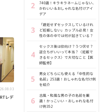
740選！キラキラネームじゃない、
2
かわいい＆おしゃれな名付けアイ
デア
「避妊せずセックスしているけれ
3
ど妊娠しない」カップル必見！女
性の体の中では何が起きている？
セックス後は仰向け？うつ伏せ？
逆立ちがいいって本当？〈妊娠で
4
きるセックス〉で大切なこと【医
師監修】
男女どちらにも使える「中性的な
5
名前」253選！おしゃれな名付け例
を紹介
26.08.03
古風・和風な男の子の名前を厳
RTレデ
6
選！かっこいい・おしゃれな名付
け例352