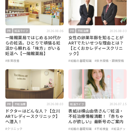
2026.08.06
2026.08.03
PR
妊活ライフ
PR
不妊治療
一陽館薬局ではじめる30代か
女性の卵巣年齢を知ることが
らの妊活。ひとりで頑張る妊
ARTでたいせつな理由とは？
活から頼れる「味方」がいる
【とくおかレディースクリニ
妊活へ【一陽館薬局】
ック】
#体質改善
#妊娠の基礎知識
#体外受精・顕微授精
2026.08.03
2026.07.15
PR
不妊治療
妊活ライフ
ドクターはどんな人？【立川
表紙は横山由依さん♡妊活・
ARTレディースクリニック】
不妊治療情報満載！『赤ちゃ
へ潜入！
んが欲しい』最新号のご案内
#クリニック
#妊娠の基礎知識
#不妊検査
#妊活グッ