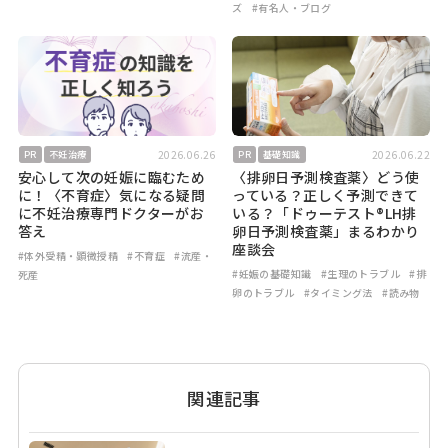
ズ
#有名人・ブログ
2026.06.26
2026.06.22
PR
不妊治療
PR
基礎知識
安心して次の妊娠に臨むため
〈排卵日予測検査薬〉どう使
に！〈不育症〉気になる疑問
っている？正しく予測できて
に不妊治療専門ドクターがお
いる？「ドゥーテスト®LH排
答え
卵日予測検査薬」まるわかり
座談会
#体外受精・顕微授精
#不育症
#流産・
#妊娠の基礎知識
#生理のトラブル
#排
死産
卵のトラブル
#タイミング法
#読み物
関連記事