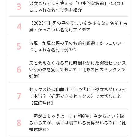
男女どちらにも使える「中性的な名前」253選！
3
おしゃれな名付け例を紹介
【2025年】男の子の珍しい＆かぶらない名前！古
4
風・かっこいい名付けアイデア
古風・和風な男の子の名前を厳選！かっこいい・
5
おしゃれな名付け例352
夫と会えなくなる前に時間をかけた濃密セックス
6
♡私の体を覚えておいて…【あの日のセックスで
妊娠】
セックス後は仰向け？うつ伏せ？逆立ちがいいっ
7
て本当？〈妊娠できるセックス〉で大切なこと
【医師監修】
「声が出ちゃうよ…！」朝6時、今からいい？後
8
ろから夫が、横には寝ている長男がいるのに〈妊
娠体験談〉