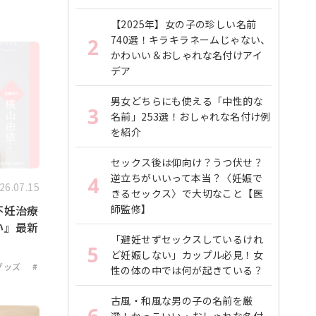
【2025年】女の子の珍しい名前
740選！キラキラネームじゃない、
2
かわいい＆おしゃれな名付けアイ
デア
男女どちらにも使える「中性的な
3
名前」253選！おしゃれな名付け例
を紹介
セックス後は仰向け？うつ伏せ？
逆立ちがいいって本当？〈妊娠で
4
26.07.15
きるセックス〉で大切なこと【医
師監修】
不妊治療
い』最新
「避妊せずセックスしているけれ
5
ど妊娠しない」カップル必見！女
グッズ
#
性の体の中では何が起きている？
古風・和風な男の子の名前を厳
6
選！かっこいい・おしゃれな名付