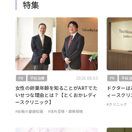
特集
2026.08.03
PR
不妊治療
PR
不妊
女性の卵巣年齢を知ることがARTでた
ドクターは
いせつな理由とは？【とくおかレディ
ィースクリ
ースクリニック】
#クリニック
#妊娠の基礎知識
#体外受精・顕微授精