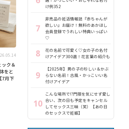
け例352
非売品の妊活情報誌『赤ちゃんが
欲しい』お届け！無料のあかほし
7
会員登録でうれしい特典いっぱい
♡
花の名前で可愛く♡女の子の名付
8
26.05.14
けアイデア300選！花言葉の紹介も
ェック＆
【2025年】男の子の珍しい＆かぶ
体をと
9
らない名前！古風・かっこいい名
【7月下
付けアイデア
こんな場所で!?門限を気にせず愛し
合い、次の日も予定をキャンセル
10
してセックス三昧（笑）【あの日
のセックスで妊娠】