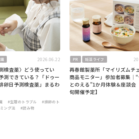
2026.06.22
20
知識
PR
妊活ライフ
測検査薬〉どう使ってい
再春館製薬所「マイリズムチ
予測できている？「ドゥー
商品モニター」参加者募集｜“
H排卵日予測検査薬」まるわ
とのえる”1か月体験＆座談会
旬開催予定】
識
#生理のトラブル
#排卵のト
イミング法
#読み物