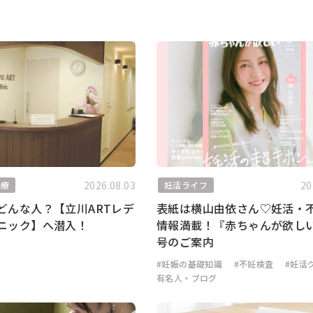
2026.08.03
20
治療
妊活ライフ
どんな人？【立川ARTレデ
表紙は横山由依さん♡妊活・
ニック】へ潜入！
情報満載！『赤ちゃんが欲し
号のご案内
#妊娠の基礎知識
#不妊検査
#妊活
有名人・ブログ