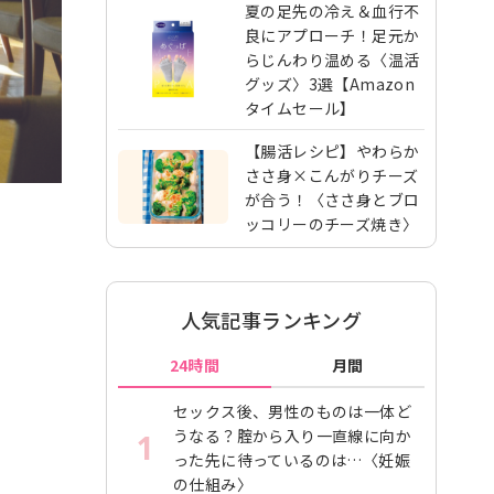
夏の足先の冷え＆血行不
良にアプローチ！足元か
らじんわり温める〈温活
グッズ〉3選【Amazon
タイムセール】
【腸活レシピ】やわらか
ささ身×こんがりチーズ
が合う！〈ささ身とブロ
ッコリーのチーズ焼き〉
人気記事ランキング
24時間
月間
セックス後、男性のものは一体ど
うなる？腟から入り一直線に向か
1
った先に待っているのは…〈妊娠
の仕組み〉