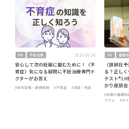
2026.06.26
PR
不妊治療
PR
基礎
安心して次の妊娠に臨むために！〈不
〈排卵日予
育症〉気になる疑問に不妊治療専門ド
る？正しく
クターがお答え
テスト®L
かり座談会
#体外受精・顕微授精
#不育症
#流産・死産
#妊娠の基礎知
ラブル
#タ