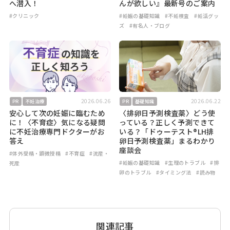
へ潜入！
んが欲しい』最新号のご案内
#クリニック
#妊娠の基礎知識
#不妊検査
#妊活グッ
ズ
#有名人・ブログ
2026.06.26
2026.06.22
PR
不妊治療
PR
基礎知識
安心して次の妊娠に臨むため
〈排卵日予測検査薬〉どう使
に！〈不育症〉気になる疑問
っている？正しく予測できて
に不妊治療専門ドクターがお
いる？「ドゥーテスト®LH排
答え
卵日予測検査薬」まるわかり
座談会
#体外受精・顕微授精
#不育症
#流産・
#妊娠の基礎知識
#生理のトラブル
#排
死産
卵のトラブル
#タイミング法
#読み物
関連記事