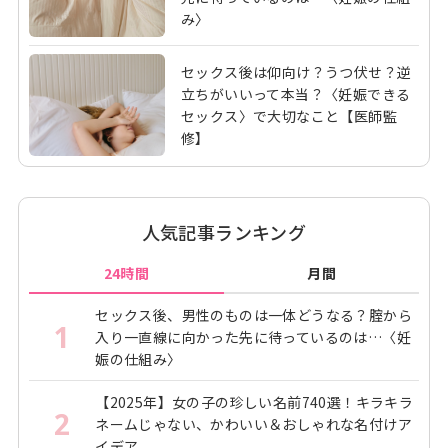
み〉
セックス後は仰向け？うつ伏せ？逆
立ちがいいって本当？〈妊娠できる
セックス〉で大切なこと【医師監
修】
人気記事ランキング
24時間
月間
セックス後、男性のものは一体どうなる？腟から
1
入り一直線に向かった先に待っているのは…〈妊
娠の仕組み〉
【2025年】女の子の珍しい名前740選！キラキラ
2
ネームじゃない、かわいい＆おしゃれな名付けア
イデア