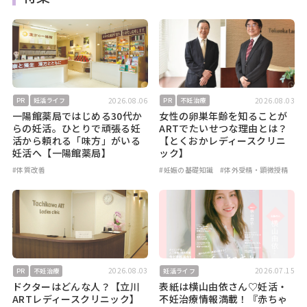
2026.08.06
2026.08.03
PR
妊活ライフ
PR
不妊治療
一陽館薬局ではじめる30代か
女性の卵巣年齢を知ることが
らの妊活。ひとりで頑張る妊
ARTでたいせつな理由とは？
活から頼れる「味方」がいる
【とくおかレディースクリニ
妊活へ【一陽館薬局】
ック】
#体質改善
#妊娠の基礎知識
#体外受精・顕微授精
2026.08.03
2026.07.15
PR
不妊治療
妊活ライフ
ドクターはどんな人？【立川
表紙は横山由依さん♡妊活・
ARTレディースクリニック】
不妊治療情報満載！『赤ちゃ