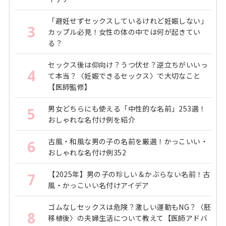
「避妊せずセックスしているけれど妊娠しない」
3
カップル必見！女性の体の中では何が起きてい
る？
セックス後は仰向け？うつ伏せ？逆立ちがいいっ
4
て本当？〈妊娠できるセックス〉で大切なこと
【医師監修】
男女どちらにも使える「中性的な名前」253選！
5
おしゃれな名付け例を紹介
古風・和風な男の子の名前を厳選！かっこいい・
6
おしゃれな名付け例352
【2025年】男の子の珍しい＆かぶらない名前！古
7
風・かっこいい名付けアイデア
ゴムなしセックスは危険？激しい運動もNG？〈胚
8
移植後〉の夫婦生活について教えて【医師アドバ