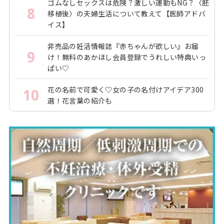
ゴムなしセックスは危険？激しい運動もNG？〈胚
8
移植後〉の夫婦生活について教えて【医師アドバ
イス】
非売品の妊活情報誌『赤ちゃんが欲しい』お届
9
け！無料のあかほし会員登録でうれしい特典いっ
ぱい♡
花の名前で可愛く♡女の子の名付けアイデア300
10
選！花言葉の紹介も