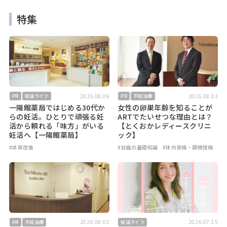
特集
2026.08.06
2026.08.03
PR
妊活ライフ
PR
不妊治療
一陽館薬局ではじめる30代か
女性の卵巣年齢を知ることが
らの妊活。ひとりで頑張る妊
ARTでたいせつな理由とは？
活から頼れる「味方」がいる
【とくおかレディースクリニ
妊活へ【一陽館薬局】
ック】
#体質改善
#妊娠の基礎知識
#体外受精・顕微授精
2026.08.03
2026.07.15
PR
不妊治療
妊活ライフ