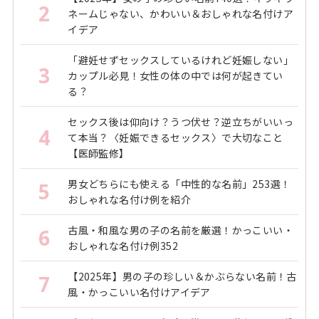
2
ネームじゃない、かわいい＆おしゃれな名付けア
イデア
「避妊せずセックスしているけれど妊娠しない」
3
カップル必見！女性の体の中では何が起きてい
る？
セックス後は仰向け？うつ伏せ？逆立ちがいいっ
4
て本当？〈妊娠できるセックス〉で大切なこと
【医師監修】
男女どちらにも使える「中性的な名前」253選！
5
おしゃれな名付け例を紹介
古風・和風な男の子の名前を厳選！かっこいい・
6
おしゃれな名付け例352
【2025年】男の子の珍しい＆かぶらない名前！古
7
風・かっこいい名付けアイデア