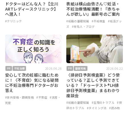
ドクターはどんな人？【立川
表紙は横山由依さん♡妊活・
ARTレディースクリニック】
不妊治療情報満載！『赤ちゃ
へ潜入！
んが欲しい』最新号のご案内
#クリニック
#妊娠の基礎知識
#不妊検査
#妊活グッ
ズ
#有名人・ブログ
2026.06.26
2026.06.22
PR
不妊治療
PR
基礎知識
安心して次の妊娠に臨むため
〈排卵日予測検査薬〉どう使
に！〈不育症〉気になる疑問
っている？正しく予測できて
に不妊治療専門ドクターがお
いる？「ドゥーテスト®LH排
答え
卵日予測検査薬」まるわかり
座談会
#体外受精・顕微授精
#不育症
#流産・
#妊娠の基礎知識
#生理のトラブル
#排
死産
卵のトラブル
#タイミング法
#読み物