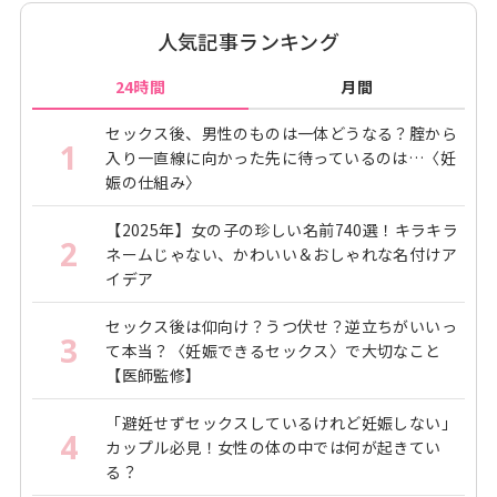
人気記事ランキング
24時間
月間
セックス後、男性のものは一体どうなる？腟から
1
入り一直線に向かった先に待っているのは…〈妊
娠の仕組み〉
【2025年】女の子の珍しい名前740選！キラキラ
2
ネームじゃない、かわいい＆おしゃれな名付けア
イデア
セックス後は仰向け？うつ伏せ？逆立ちがいいっ
3
て本当？〈妊娠できるセックス〉で大切なこと
【医師監修】
「避妊せずセックスしているけれど妊娠しない」
4
カップル必見！女性の体の中では何が起きてい
る？