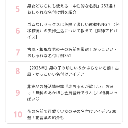
男女どちらにも使える「中性的な名前」253選！
5
おしゃれな名付け例を紹介
ゴムなしセックスは危険？激しい運動もNG？〈胚
6
移植後〉の夫婦生活について教えて【医師アドバ
イス】
古風・和風な男の子の名前を厳選！かっこいい・
7
おしゃれな名付け例352
【2025年】男の子の珍しい＆かぶらない名前！古
8
風・かっこいい名付けアイデア
非売品の妊活情報誌『赤ちゃんが欲しい』お届
9
け！無料のあかほし会員登録でうれしい特典いっ
ぱい♡
花の名前で可愛く♡女の子の名付けアイデア300
10
選！花言葉の紹介も