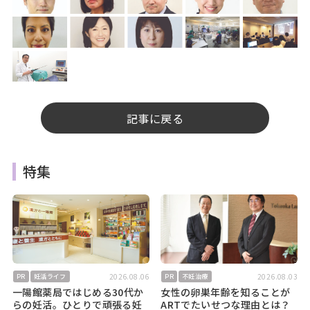
記事に戻る
特集
2026.08.06
2026.08.03
PR
妊活ライフ
PR
不妊治療
一陽館薬局ではじめる30代か
女性の卵巣年齢を知ることが
らの妊活。ひとりで頑張る妊
ARTでたいせつな理由とは？