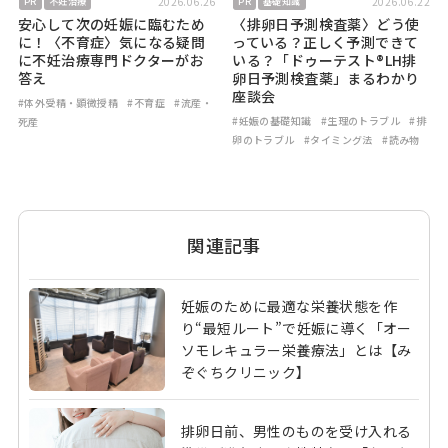
2026.06.26
2026.06.22
PR
不妊治療
PR
基礎知識
安心して次の妊娠に臨むため
〈排卵日予測検査薬〉どう使
に！〈不育症〉気になる疑問
っている？正しく予測できて
に不妊治療専門ドクターがお
いる？「ドゥーテスト®LH排
答え
卵日予測検査薬」まるわかり
座談会
#体外受精・顕微授精
#不育症
#流産・
#妊娠の基礎知識
#生理のトラブル
#排
死産
卵のトラブル
#タイミング法
#読み物
関連記事
妊娠のために最適な栄養状態を作
り“最短ルート”で妊娠に導く「オー
ソモレキュラー栄養療法」とは【み
ぞぐちクリニック】
排卵日前、男性のものを受け入れる