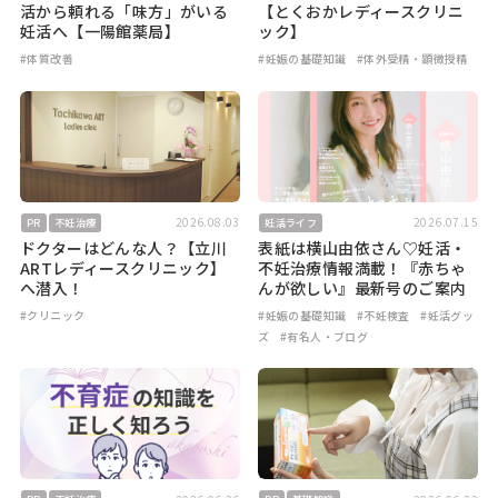
活から頼れる「味方」がいる
【とくおかレディースクリニ
妊活へ【一陽館薬局】
ック】
#体質改善
#妊娠の基礎知識
#体外受精・顕微授精
2026.08.03
2026.07.15
PR
不妊治療
妊活ライフ
ドクターはどんな人？【立川
表紙は横山由依さん♡妊活・
ARTレディースクリニック】
不妊治療情報満載！『赤ちゃ
へ潜入！
んが欲しい』最新号のご案内
#クリニック
#妊娠の基礎知識
#不妊検査
#妊活グッ
ズ
#有名人・ブログ