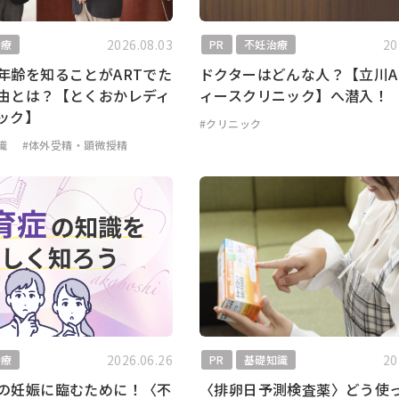
2026.08.03
20
治療
PR
不妊治療
年齢を知ることがARTでた
ドクターはどんな人？【立川A
由とは？【とくおかレディ
ィースクリニック】へ潜入！
ック】
#クリニック
識
#体外受精・顕微授精
2026.06.26
20
治療
PR
基礎知識
の妊娠に臨むために！〈不
〈排卵日予測検査薬〉どう使