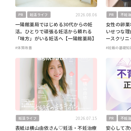
2026.08.06
PR
妊活ライフ
PR
不妊
一陽館薬局ではじめる30代からの妊
女性の卵巣
活。ひとりで頑張る妊活から頼れる
いせつな理
「味方」がいる妊活へ【一陽館薬局】
ースクリニ
#体質改善
#妊娠の基礎知
2026.07.15
妊活ライフ
PR
不妊
表紙は横山由依さん♡妊活・不妊治療
安心して次