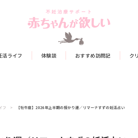
妊活ライフ
体験談
おすすめ訪問記
ク
イフ
【牡牛座】2026年上半期の授かり運／リマーナすずの妊活占い