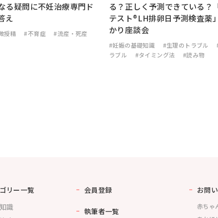
なる疑問に不妊治療専門ド
る？正しく予測できている？
答え
テスト®LH排卵日予測検査薬
かり座談会
微授精
#不育症
#流産・死産
#妊娠の基礎知識
#生理のトラブル
ラブル
#タイミング法
#読み物
ゴリー一覧
会員登録
お問い
知識
赤ちゃ
執筆者一覧