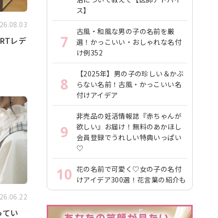
ス】
26.08.03
古風・和風な男の子の名前を厳
7
RTレデ
選！かっこいい・おしゃれな名付
け例352
【2025年】男の子の珍しい＆かぶ
8
らない名前！古風・かっこいい名
付けアイデア
非売品の妊活情報誌『赤ちゃんが
欲しい』お届け！無料のあかほし
9
会員登録でうれしい特典いっぱい
♡
花の名前で可愛く♡女の子の名付
10
けアイデア300選！花言葉の紹介も
26.06.22
ってい