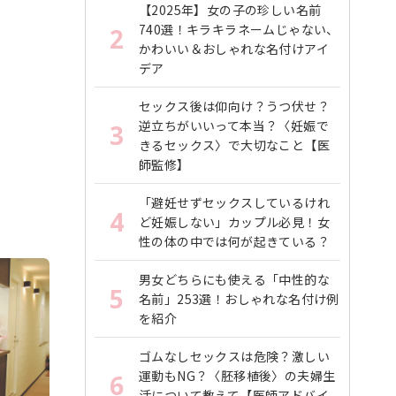
【2025年】女の子の珍しい名前
740選！キラキラネームじゃない、
2
かわいい＆おしゃれな名付けアイ
デア
セックス後は仰向け？うつ伏せ？
逆立ちがいいって本当？〈妊娠で
3
きるセックス〉で大切なこと【医
師監修】
「避妊せずセックスしているけれ
4
ど妊娠しない」カップル必見！女
性の体の中では何が起きている？
男女どちらにも使える「中性的な
5
名前」253選！おしゃれな名付け例
を紹介
ゴムなしセックスは危険？激しい
運動もNG？〈胚移植後〉の夫婦生
6
活について教えて【医師アドバイ