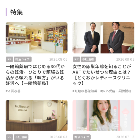
特集
2026.08.06
2026.08.03
PR
妊活ライフ
PR
不妊治療
一陽館薬局ではじめる30代か
女性の卵巣年齢を知ることが
らの妊活。ひとりで頑張る妊
ARTでたいせつな理由とは？
活から頼れる「味方」がいる
【とくおかレディースクリニ
妊活へ【一陽館薬局】
ック】
#体質改善
#妊娠の基礎知識
#体外受精・顕微授精
2026.08.03
2026.07.15
PR
不妊治療
妊活ライフ