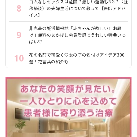
ゴムなしセックスは危険？激しい運動もNG？〈胚
8
移植後〉の夫婦生活について教えて【医師アドバ
イス】
非売品の妊活情報誌『赤ちゃんが欲しい』お届
9
け！無料のあかほし会員登録でうれしい特典いっ
ぱい♡
花の名前で可愛く♡女の子の名付けアイデア300
10
選！花言葉の紹介も