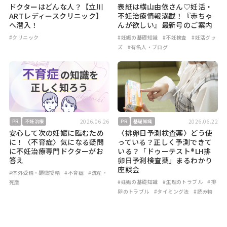
ドクターはどんな人？【立川
表紙は横山由依さん♡妊活・
ARTレディースクリニック】
不妊治療情報満載！『赤ちゃ
へ潜入！
んが欲しい』最新号のご案内
#クリニック
#妊娠の基礎知識
#不妊検査
#妊活グッ
ズ
#有名人・ブログ
2026.06.26
2026.06.22
PR
不妊治療
PR
基礎知識
安心して次の妊娠に臨むため
〈排卵日予測検査薬〉どう使
に！〈不育症〉気になる疑問
っている？正しく予測できて
に不妊治療専門ドクターがお
いる？「ドゥーテスト®LH排
答え
卵日予測検査薬」まるわかり
座談会
#体外受精・顕微授精
#不育症
#流産・
#妊娠の基礎知識
#生理のトラブル
#排
死産
卵のトラブル
#タイミング法
#読み物