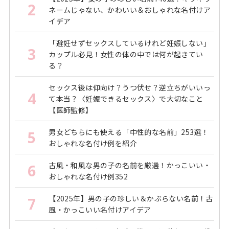
2
ネームじゃない、かわいい＆おしゃれな名付けア
イデア
「避妊せずセックスしているけれど妊娠しない」
3
カップル必見！女性の体の中では何が起きてい
る？
セックス後は仰向け？うつ伏せ？逆立ちがいいっ
4
て本当？〈妊娠できるセックス〉で大切なこと
【医師監修】
男女どちらにも使える「中性的な名前」253選！
5
おしゃれな名付け例を紹介
古風・和風な男の子の名前を厳選！かっこいい・
6
おしゃれな名付け例352
【2025年】男の子の珍しい＆かぶらない名前！古
7
風・かっこいい名付けアイデア