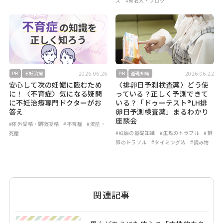
ズ
#有名人・ブログ
2026.06.26
2026.06.22
PR
不妊治療
PR
基礎知識
安心して次の妊娠に臨むため
〈排卵日予測検査薬〉どう使
に！〈不育症〉気になる疑問
っている？正しく予測できて
に不妊治療専門ドクターがお
いる？「ドゥーテスト®LH排
答え
卵日予測検査薬」まるわかり
座談会
#体外受精・顕微授精
#不育症
#流産・
#妊娠の基礎知識
#生理のトラブル
#排
死産
卵のトラブル
#タイミング法
#読み物
関連記事