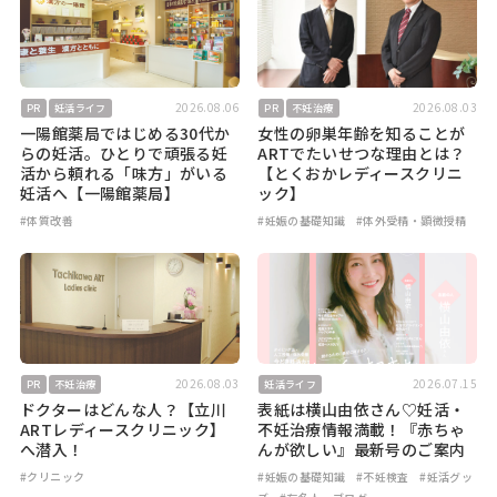
2026.08.06
2026.08.03
PR
妊活ライフ
PR
不妊治療
一陽館薬局ではじめる30代か
女性の卵巣年齢を知ることが
らの妊活。ひとりで頑張る妊
ARTでたいせつな理由とは？
活から頼れる「味方」がいる
【とくおかレディースクリニ
妊活へ【一陽館薬局】
ック】
#体質改善
#妊娠の基礎知識
#体外受精・顕微授精
2026.08.03
2026.07.15
PR
不妊治療
妊活ライフ
ドクターはどんな人？【立川
表紙は横山由依さん♡妊活・
ARTレディースクリニック】
不妊治療情報満載！『赤ちゃ
へ潜入！
んが欲しい』最新号のご案内
#クリニック
#妊娠の基礎知識
#不妊検査
#妊活グッ