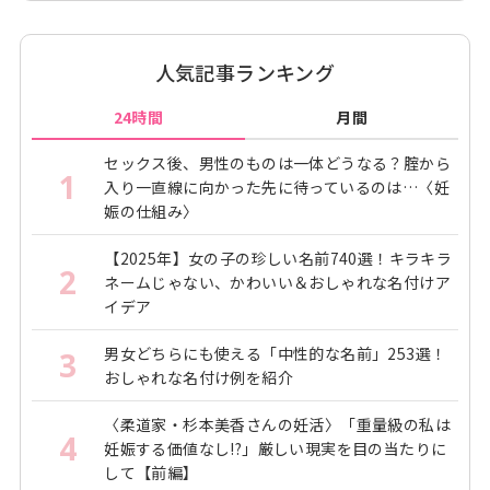
人気記事ランキング
24時間
月間
セックス後、男性のものは一体どうなる？腟から
1
入り一直線に向かった先に待っているのは…〈妊
娠の仕組み〉
【2025年】女の子の珍しい名前740選！キラキラ
2
ネームじゃない、かわいい＆おしゃれな名付けア
イデア
男女どちらにも使える「中性的な名前」253選！
3
おしゃれな名付け例を紹介
〈柔道家・杉本美香さんの妊活〉「重量級の私は
4
妊娠する価値なし!?」厳しい現実を目の当たりに
して【前編】