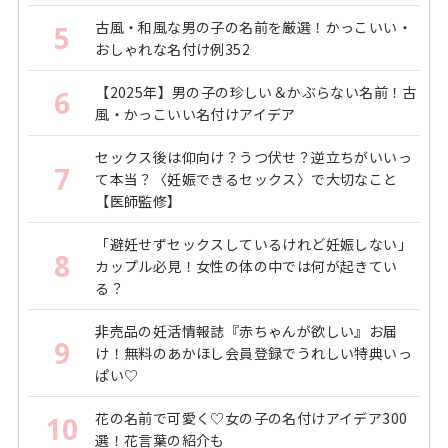
古風・和風な男の子の名前を厳選！かっこいい・
5
おしゃれな名付け例352
【2025年】男の子の珍しい＆かぶらない名前！古
6
風・かっこいい名付けアイデア
セックス後は仰向け？うつ伏せ？逆立ちがいいっ
7
て本当？〈妊娠できるセックス〉で大切なこと
【医師監修】
「避妊せずセックスしているけれど妊娠しない」
8
カップル必見！女性の体の中では何が起きてい
る？
非売品の妊活情報誌『赤ちゃんが欲しい』お届
9
け！無料のあかほし会員登録でうれしい特典いっ
ぱい♡
花の名前で可愛く♡女の子の名付けアイデア300
10
選！花言葉の紹介も