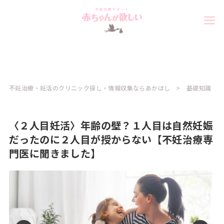
不妊治療・妊活のクリニック探し・情報収集ならあかほし
基礎知識
〈２人目妊活〉年齢の壁？１人目は自然妊娠
だったのに２人目が授からない【不妊治療専
門医に聞きました】