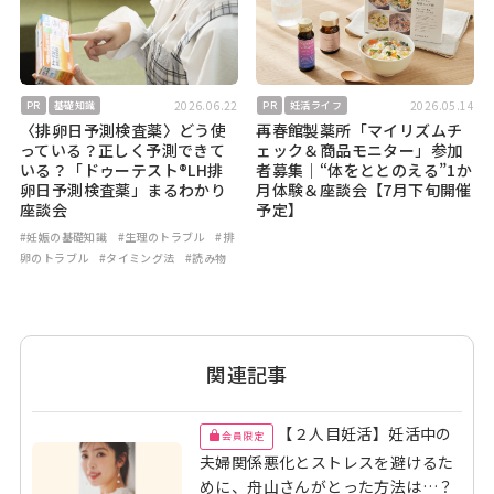
2026.06.22
2026.05.14
PR
基礎知識
PR
妊活ライフ
〈排卵日予測検査薬〉どう使
再春館製薬所「マイリズムチ
っている？正しく予測できて
ェック＆商品モニター」参加
いる？「ドゥーテスト®LH排
者募集｜“体をととのえる”1か
卵日予測検査薬」まるわかり
月体験＆座談会【7月下旬開催
座談会
予定】
#妊娠の基礎知識
#生理のトラブル
#排
卵のトラブル
#タイミング法
#読み物
関連記事
【２人目妊活】妊活中の
会員限定
夫婦関係悪化とストレスを避けるた
めに、舟山さんがとった方法は…？