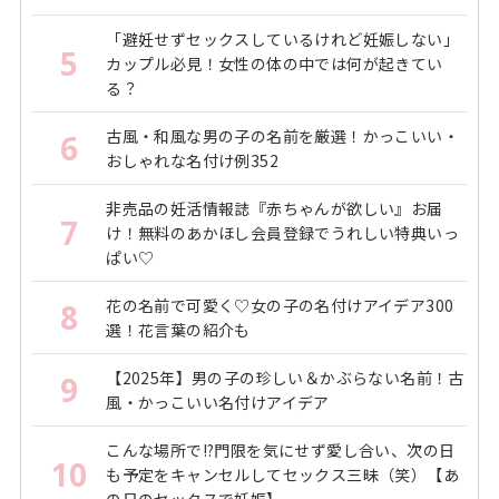
「避妊せずセックスしているけれど妊娠しない」
5
カップル必見！女性の体の中では何が起きてい
る？
古風・和風な男の子の名前を厳選！かっこいい・
6
おしゃれな名付け例352
非売品の妊活情報誌『赤ちゃんが欲しい』お届
7
け！無料のあかほし会員登録でうれしい特典いっ
ぱい♡
花の名前で可愛く♡女の子の名付けアイデア300
8
選！花言葉の紹介も
【2025年】男の子の珍しい＆かぶらない名前！古
9
風・かっこいい名付けアイデア
こんな場所で!?門限を気にせず愛し合い、次の日
10
も予定をキャンセルしてセックス三昧（笑）【あ
の日のセックスで妊娠】