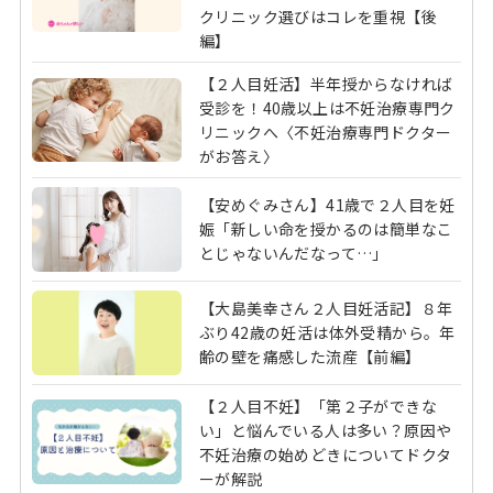
クリニック選びはコレを重視【後
編】
【２人目妊活】半年授からなければ
受診を！40歳以上は不妊治療専門ク
リニックへ〈不妊治療専門ドクター
がお答え〉
【安めぐみさん】41歳で２人目を妊
娠「新しい命を授かるのは簡単なこ
とじゃないんだなって…」
【大島美幸さん２人目妊活記】８年
ぶり42歳の妊活は体外受精から。年
齢の壁を痛感した流産【前編】
【２人目不妊】「第２子ができな
い」と悩んでいる人は多い？原因や
不妊治療の始めどきについてドクタ
ーが解説