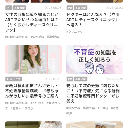
2026.08.03
2026.08.03
PR
不妊治療
PR
不妊治療
女性の卵巣年齢を知ることが
ドクターはどんな人？【立川
ARTでたいせつな理由とは？
ARTレディースクリニック】
【とくおかレディースクリニ
へ潜入！
ック】
#クリニック
#妊娠の基礎知識
#体外受精・顕微授精
2026.07.15
2026.06.26
妊活ライフ
PR
不妊治療
表紙は横山由依さん♡妊活・
安心して次の妊娠に臨むため
不妊治療情報満載！『赤ちゃ
に！〈不育症〉気になる疑問
んが欲しい』最新号のご案内
に不妊治療専門ドクターがお
答え
#妊娠の基礎知識
#不妊検査
#妊活グッ
#体外受精・顕微授精
#不育症
#流産・
ズ
#有名人・ブログ
死産