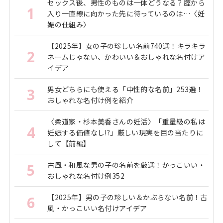
セックス後、男性のものは一体どうなる？腟から
1
入り一直線に向かった先に待っているのは…〈妊
娠の仕組み〉
【2025年】女の子の珍しい名前740選！キラキラ
2
ネームじゃない、かわいい＆おしゃれな名付けア
イデア
男女どちらにも使える「中性的な名前」253選！
3
おしゃれな名付け例を紹介
〈柔道家・杉本美香さんの妊活〉「重量級の私は
4
妊娠する価値なし!?」厳しい現実を目の当たりに
して【前編】
古風・和風な男の子の名前を厳選！かっこいい・
5
おしゃれな名付け例352
【2025年】男の子の珍しい＆かぶらない名前！古
6
風・かっこいい名付けアイデア