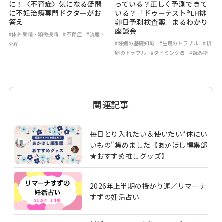
に！〈不育症〉気になる疑問
っている？正しく予測できて
に不妊治療専門ドクターがお
いる？「ドゥーテスト®LH排
答え
卵日予測検査薬」まるわかり
座談会
#体外受精・顕微授精
#不育症
#流産・
#妊娠の基礎知識
#生理のトラブル
#排
死産
卵のトラブル
#タイミング法
#読み物
関連記事
毎日とり入れたい＆使いたい“体にい
いもの"集めました【あかほし編集部
★おすすめ推しグッズ】
2026年上半期の授かり運／リマーナ
すずの妊活占い