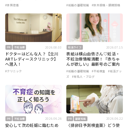
#体質改善
#妊娠の基礎知識
#体外受精・顕微授精
2026.08.03
2026.07.15
PR
不妊治療
妊活ライフ
ドクターはどんな人？【立川
表紙は横山由依さん♡妊活・
ARTレディースクリニック】
不妊治療情報満載！『赤ちゃ
へ潜入！
んが欲しい』最新号のご案内
#クリニック
#妊娠の基礎知識
#不妊検査
#妊活グッ
ズ
#有名人・ブログ
2026.06.26
2026.06.22
PR
不妊治療
PR
基礎知識
安心して次の妊娠に臨むため
〈排卵日予測検査薬〉どう使