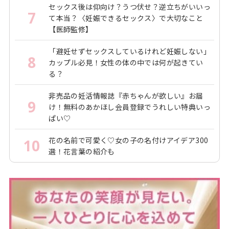
セックス後は仰向け？うつ伏せ？逆立ちがいいっ
7
て本当？〈妊娠できるセックス〉で大切なこと
【医師監修】
「避妊せずセックスしているけれど妊娠しない」
8
カップル必見！女性の体の中では何が起きてい
る？
非売品の妊活情報誌『赤ちゃんが欲しい』お届
9
け！無料のあかほし会員登録でうれしい特典いっ
ぱい♡
花の名前で可愛く♡女の子の名付けアイデア300
10
選！花言葉の紹介も