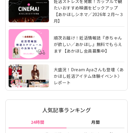
妊活ストレスを発散！カップルで観
たいおすすめ映画をピックアップ
【あかほしシネマ／2026年２月～３
月】
順次お届け！妊活情報誌『赤ちゃん
が欲しい／あかほし』無料でもらえ
ます【あかほし会員募集中】
大盛況！Dream Ayaさんも登壇〈あ
かほし妊活アイテム体験イベント〉
レポート
人気記事ランキング
24時間
月間