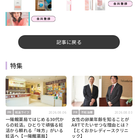
記事に戻る
特集
2026.08.06
2026.08.03
PR
妊活ライフ
PR
不妊治療
一陽館薬局ではじめる30代か
女性の卵巣年齢を知ることが
らの妊活。ひとりで頑張る妊
ARTでたいせつな理由とは？
活から頼れる「味方」がいる
【とくおかレディースクリニ
妊活へ【一陽館薬局】
ック】