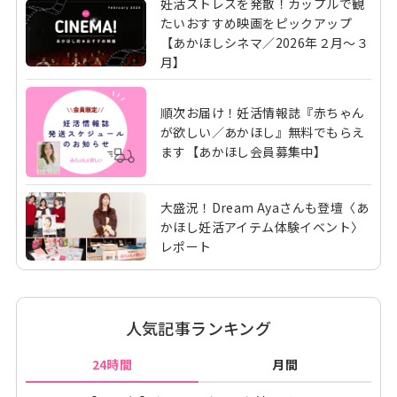
妊活ストレスを発散！カップルで観
たいおすすめ映画をピックアップ
【あかほしシネマ／2026年２月～３
月】
順次お届け！妊活情報誌『赤ちゃん
が欲しい／あかほし』無料でもらえ
ます【あかほし会員募集中】
大盛況！Dream Ayaさんも登壇〈あ
かほし妊活アイテム体験イベント〉
レポート
人気記事ランキング
24時間
月間