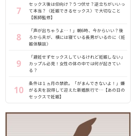
セックス後は仰向け？うつ伏せ？逆立ちがいいっ
7
て本当？〈妊娠できるセックス〉で大切なこと
【医師監修】
「声が出ちゃうよ…！」朝6時、今からいい？後
8
ろから夫が、横には寝ている長男がいるのに〈妊
娠体験談〉
「避妊せずセックスしているけれど妊娠しない」
9
カップル必見！女性の体の中では何が起きてい
る？
条件は１ヵ月の禁欲。「がまんできないよ！」嫌
10
がる夫を説得して迎えた新婚旅行で…【あの日の
セックスで妊娠】