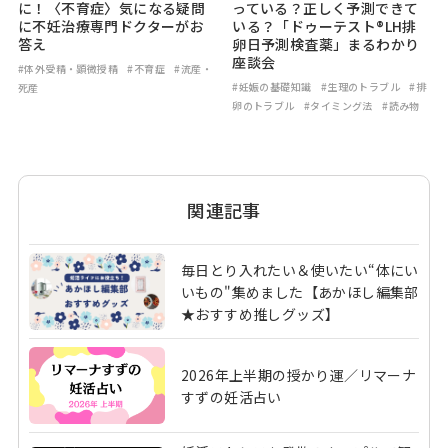
に！〈不育症〉気になる疑問
っている？正しく予測できて
に不妊治療専門ドクターがお
いる？「ドゥーテスト®LH排
答え
卵日予測検査薬」まるわかり
座談会
#体外受精・顕微授精
#不育症
#流産・
#妊娠の基礎知識
#生理のトラブル
#排
死産
卵のトラブル
#タイミング法
#読み物
関連記事
毎日とり入れたい＆使いたい“体にい
いもの"集めました【あかほし編集部
★おすすめ推しグッズ】
2026年上半期の授かり運／リマーナ
すずの妊活占い