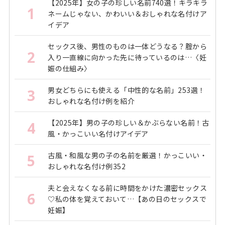
【2025年】女の子の珍しい名前740選！キラキラ
1
ネームじゃない、かわいい＆おしゃれな名付けア
イデア
セックス後、男性のものは一体どうなる？腟から
2
入り一直線に向かった先に待っているのは…〈妊
娠の仕組み〉
男女どちらにも使える「中性的な名前」253選！
3
おしゃれな名付け例を紹介
【2025年】男の子の珍しい＆かぶらない名前！古
4
風・かっこいい名付けアイデア
古風・和風な男の子の名前を厳選！かっこいい・
5
おしゃれな名付け例352
夫と会えなくなる前に時間をかけた濃密セックス
6
♡私の体を覚えておいて…【あの日のセックスで
妊娠】