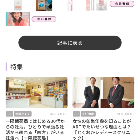
記事に戻る
特集
2026.08.06
2026.08.03
PR
妊活ライフ
PR
不妊治療
一陽館薬局ではじめる30代か
女性の卵巣年齢を知ることが
らの妊活。ひとりで頑張る妊
ARTでたいせつな理由とは？
活から頼れる「味方」がいる
【とくおかレディースクリニ
妊活へ【一陽館薬局】
ック】