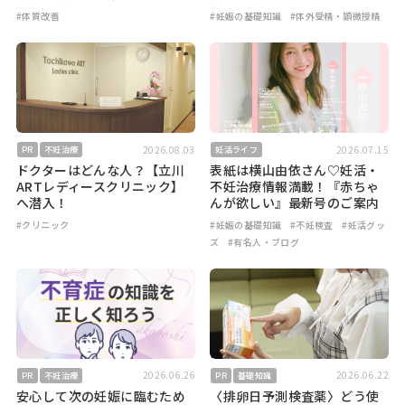
#体質改善
#妊娠の基礎知識
#体外受精・顕微授精
2026.08.03
2026.07.15
PR
不妊治療
妊活ライフ
ドクターはどんな人？【立川
表紙は横山由依さん♡妊活・
ARTレディースクリニック】
不妊治療情報満載！『赤ちゃ
へ潜入！
んが欲しい』最新号のご案内
#クリニック
#妊娠の基礎知識
#不妊検査
#妊活グッ
ズ
#有名人・ブログ
2026.06.26
2026.06.22
PR
不妊治療
PR
基礎知識
安心して次の妊娠に臨むため
〈排卵日予測検査薬〉どう使