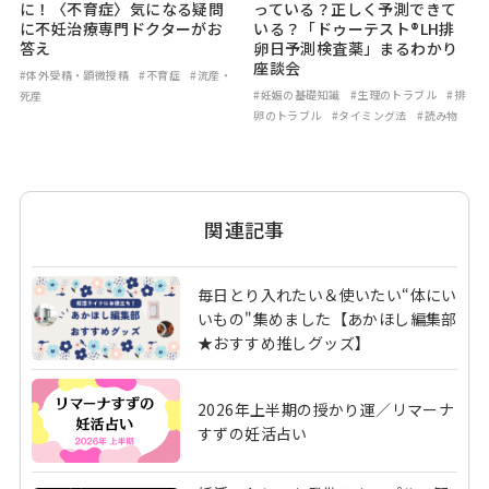
に！〈不育症〉気になる疑問
っている？正しく予測できて
に不妊治療専門ドクターがお
いる？「ドゥーテスト®LH排
答え
卵日予測検査薬」まるわかり
座談会
#体外受精・顕微授精
#不育症
#流産・
#妊娠の基礎知識
#生理のトラブル
#排
死産
卵のトラブル
#タイミング法
#読み物
関連記事
毎日とり入れたい＆使いたい“体にい
いもの"集めました【あかほし編集部
★おすすめ推しグッズ】
2026年上半期の授かり運／リマーナ
すずの妊活占い