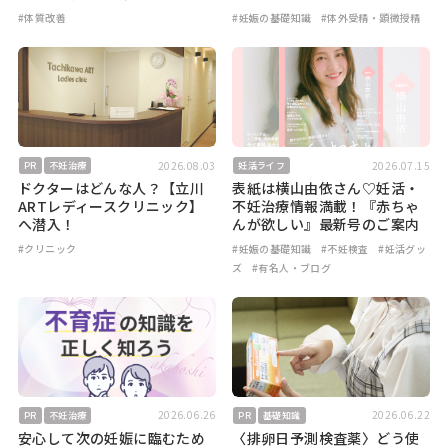
#体質改善
#妊娠の基礎知識
#体外受精・顕微授精
2026.08.03
2026.07.15
PR
不妊治療
妊活ライフ
ドクターはどんな人？【立川
表紙は横山由依さん♡妊活・
ARTレディースクリニック】
不妊治療情報満載！『赤ちゃ
へ潜入！
んが欲しい』最新号のご案内
#クリニック
#妊娠の基礎知識
#不妊検査
#妊活グッ
ズ
#有名人・ブログ
2026.06.26
2026.06.22
PR
不妊治療
PR
基礎知識
安心して次の妊娠に臨むため
〈排卵日予測検査薬〉どう使