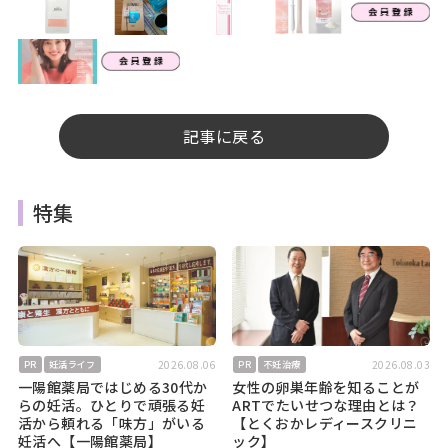
記事に戻る
特集
2026.08.06
2026.08.03
PR
妊活ライフ
PR
不妊治療
一陽館薬局ではじめる30代か
女性の卵巣年齢を知ることが
らの妊活。ひとりで頑張る妊
ARTでたいせつな理由とは？
活から頼れる「味方」がいる
【とくおかレディースクリニ
妊活へ【一陽館薬局】
ック】