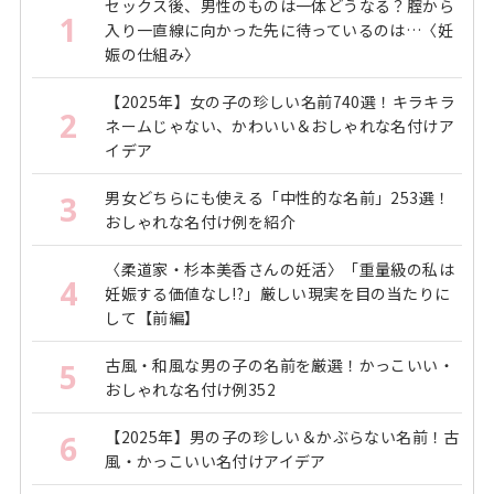
セックス後、男性のものは一体どうなる？腟から
1
入り一直線に向かった先に待っているのは…〈妊
娠の仕組み〉
【2025年】女の子の珍しい名前740選！キラキラ
2
ネームじゃない、かわいい＆おしゃれな名付けア
イデア
男女どちらにも使える「中性的な名前」253選！
3
おしゃれな名付け例を紹介
〈柔道家・杉本美香さんの妊活〉「重量級の私は
4
妊娠する価値なし!?」厳しい現実を目の当たりに
して【前編】
古風・和風な男の子の名前を厳選！かっこいい・
5
おしゃれな名付け例352
【2025年】男の子の珍しい＆かぶらない名前！古
6
風・かっこいい名付けアイデア