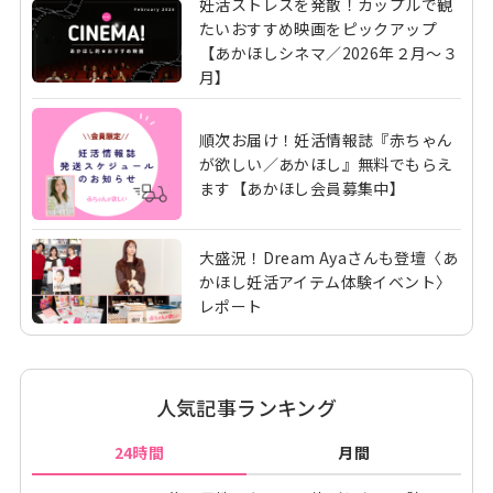
妊活ストレスを発散！カップルで観
たいおすすめ映画をピックアップ
【あかほしシネマ／2026年２月～３
月】
順次お届け！妊活情報誌『赤ちゃん
が欲しい／あかほし』無料でもらえ
ます【あかほし会員募集中】
大盛況！Dream Ayaさんも登壇〈あ
かほし妊活アイテム体験イベント〉
レポート
人気記事ランキング
24時間
月間