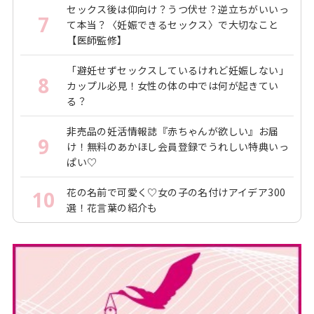
セックス後は仰向け？うつ伏せ？逆立ちがいいっ
7
て本当？〈妊娠できるセックス〉で大切なこと
【医師監修】
「避妊せずセックスしているけれど妊娠しない」
8
カップル必見！女性の体の中では何が起きてい
る？
非売品の妊活情報誌『赤ちゃんが欲しい』お届
9
け！無料のあかほし会員登録でうれしい特典いっ
ぱい♡
花の名前で可愛く♡女の子の名付けアイデア300
10
選！花言葉の紹介も