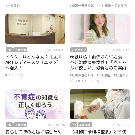
#体質改善
#妊娠の基礎知識
#体外受精・顕微授精
2026.08.03
2026.07.15
PR
不妊治療
妊活ライフ
ドクターはどんな人？【立川
表紙は横山由依さん♡妊活・
ARTレディースクリニック】
不妊治療情報満載！『赤ちゃ
へ潜入！
んが欲しい』最新号のご案内
#クリニック
#妊娠の基礎知識
#不妊検査
#妊活グッ
ズ
#有名人・ブログ
2026.06.26
2026.06.22
PR
不妊治療
PR
基礎知識
安心して次の妊娠に臨むため
〈排卵日予測検査薬〉どう使