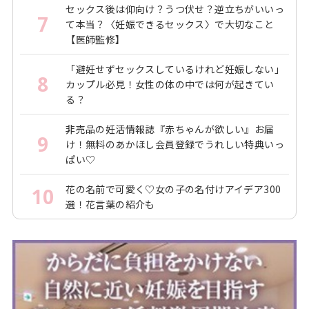
セックス後は仰向け？うつ伏せ？逆立ちがいいっ
7
て本当？〈妊娠できるセックス〉で大切なこと
【医師監修】
「避妊せずセックスしているけれど妊娠しない」
8
カップル必見！女性の体の中では何が起きてい
る？
非売品の妊活情報誌『赤ちゃんが欲しい』お届
9
け！無料のあかほし会員登録でうれしい特典いっ
ぱい♡
花の名前で可愛く♡女の子の名付けアイデア300
10
選！花言葉の紹介も