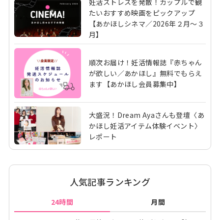
妊活ストレスを発散！カップルで観
たいおすすめ映画をピックアップ
【あかほしシネマ／2026年２月～３
月】
順次お届け！妊活情報誌『赤ちゃん
が欲しい／あかほし』無料でもらえ
ます【あかほし会員募集中】
大盛況！Dream Ayaさんも登壇〈あ
かほし妊活アイテム体験イベント〉
レポート
人気記事ランキング
24時間
月間