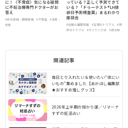
に！〈不育症〉気になる疑問
っている？正しく予測できて
に不妊治療専門ドクターがお
いる？「ドゥーテスト®LH排
答え
卵日予測検査薬」まるわかり
座談会
#体外受精・顕微授精
#不育症
#流産・
#妊娠の基礎知識
#生理のトラブル
#排
死産
卵のトラブル
#タイミング法
#読み物
関連記事
毎日とり入れたい＆使いたい“体にい
いもの"集めました【あかほし編集部
★おすすめ推しグッズ】
2026年上半期の授かり運／リマーナ
すずの妊活占い