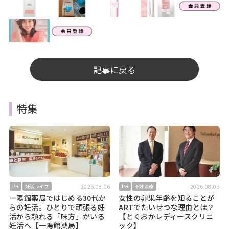
記事に戻る
特集
2026.08.06
2026.08.03
PR
妊活ライフ
PR
不妊治療
一陽館薬局ではじめる30代か
女性の卵巣年齢を知ることが
らの妊活。ひとりで頑張る妊
ARTでたいせつな理由とは？
活から頼れる「味方」がいる
【とくおかレディースクリニ
妊活へ【一陽館薬局】
ック】