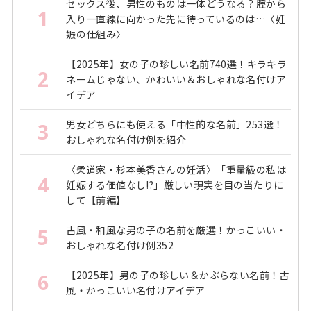
セックス後、男性のものは一体どうなる？腟から
1
入り一直線に向かった先に待っているのは…〈妊
娠の仕組み〉
【2025年】女の子の珍しい名前740選！キラキラ
2
ネームじゃない、かわいい＆おしゃれな名付けア
イデア
男女どちらにも使える「中性的な名前」253選！
3
おしゃれな名付け例を紹介
〈柔道家・杉本美香さんの妊活〉「重量級の私は
4
妊娠する価値なし!?」厳しい現実を目の当たりに
して【前編】
古風・和風な男の子の名前を厳選！かっこいい・
5
おしゃれな名付け例352
【2025年】男の子の珍しい＆かぶらない名前！古
6
風・かっこいい名付けアイデア