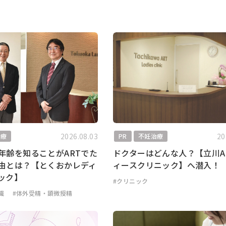
2026.08.03
20
治療
PR
不妊治療
年齢を知ることがARTでた
ドクターはどんな人？【立川A
由とは？【とくおかレディ
ィースクリニック】へ潜入！
ック】
#クリニック
識
#体外受精・顕微授精