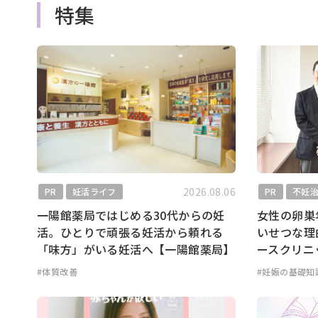
特集
2026.08.06
PR
妊活ライフ
PR
不妊
一陽館薬局ではじめる30代からの妊
女性の卵巣
活。ひとりで頑張る妊活から頼れる
いせつな理
「味方」がいる妊活へ【一陽館薬局】
ースクリニ
#体質改善
#妊娠の基礎知