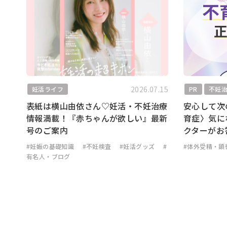
2026.07.15
妊活ライフ
PR
不妊
表紙は横山由依さん♡妊活・不妊治療
安心して次
情報満載！『赤ちゃんが欲しい』最新
育症〉気に
号のご案内
クターがお
#妊娠の基礎知識
#不妊検査
#妊活グッズ
#
#体外受精・顕
有名人・ブログ