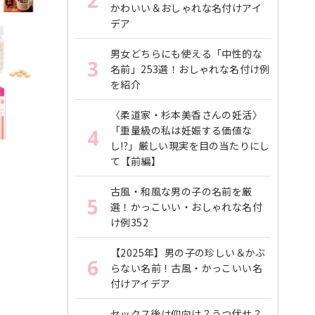
2
かわいい＆おしゃれな名付けアイ
デア
男女どちらにも使える「中性的な
3
名前」253選！おしゃれな名付け例
を紹介
〈柔道家・杉本美香さんの妊活〉
「重量級の私は妊娠する価値な
4
し!?」厳しい現実を目の当たりにし
て【前編】
古風・和風な男の子の名前を厳
5
選！かっこいい・おしゃれな名付
け例352
【2025年】男の子の珍しい＆かぶ
6
らない名前！古風・かっこいい名
付けアイデア
セックス後は仰向け？うつ伏せ？