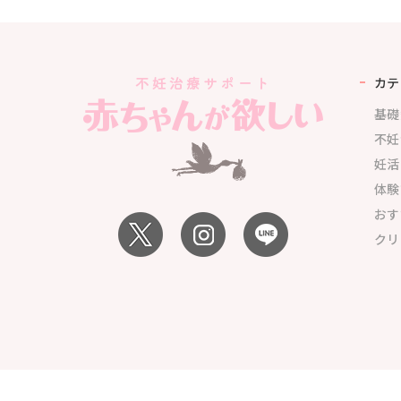
カテ
基礎
不妊
妊活
体験
おす
クリ