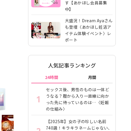
す【あかほし会員募集
中】
大盛況！Dream Ayaさん
も登壇〈あかほし妊活ア
イテム体験イベント〉レ
ポート
人気記事ランキング
24時間
月間
セックス後、男性のものは一体ど
うなる？腟から入り一直線に向か
1
った先に待っているのは…〈妊娠
の仕組み〉
【2025年】女の子の珍しい名前
740選！キラキラネームじゃない、