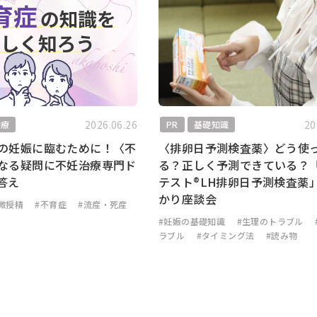
2026.06.26
20
治療
PR
基礎知識
の妊娠に臨むために！〈不
〈排卵日予測検査薬〉どう使
なる疑問に不妊治療専門ド
る？正しく予測できている？
答え
テスト®LH排卵日予測検査薬
かり座談会
微授精
#不育症
#流産・死産
#妊娠の基礎知識
#生理のトラブル
ラブル
#タイミング法
#読み物