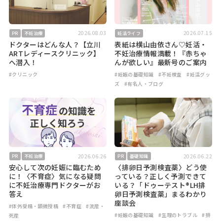
2026.08.03
2026.07.15
PR
不妊治療
妊活ライフ
ドクターはどんな人？【立川
表紙は横山由依さん♡妊活・
ARTレディースクリニック】
不妊治療情報満載！『赤ちゃ
へ潜入！
んが欲しい』最新号のご案内
#クリニック
#妊娠の基礎知識
#不妊検査
#妊活グッ
ズ
#有名人・ブログ
2026.06.26
2026.06.22
PR
不妊治療
PR
基礎知識
安心して次の妊娠に臨むため
〈排卵日予測検査薬〉どう使
に！〈不育症〉気になる疑問
っている？正しく予測できて
に不妊治療専門ドクターがお
いる？「ドゥーテスト®LH排
答え
卵日予測検査薬」まるわかり
座談会
#体外受精・顕微授精
#不育症
#流産・
#妊娠の基礎知識
#生理のトラブル
#排
死産