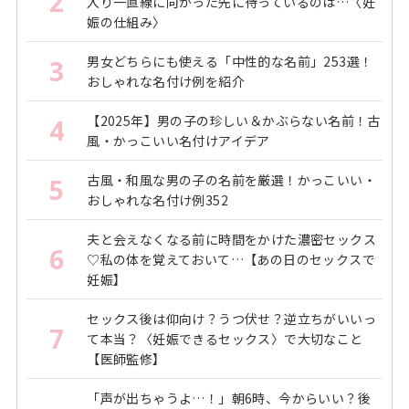
2
入り一直線に向かった先に待っているのは…〈妊
娠の仕組み〉
男女どちらにも使える「中性的な名前」253選！
3
おしゃれな名付け例を紹介
【2025年】男の子の珍しい＆かぶらない名前！古
4
風・かっこいい名付けアイデア
古風・和風な男の子の名前を厳選！かっこいい・
5
おしゃれな名付け例352
夫と会えなくなる前に時間をかけた濃密セックス
6
♡私の体を覚えておいて…【あの日のセックスで
妊娠】
セックス後は仰向け？うつ伏せ？逆立ちがいいっ
7
て本当？〈妊娠できるセックス〉で大切なこと
【医師監修】
「声が出ちゃうよ…！」朝6時、今からいい？後