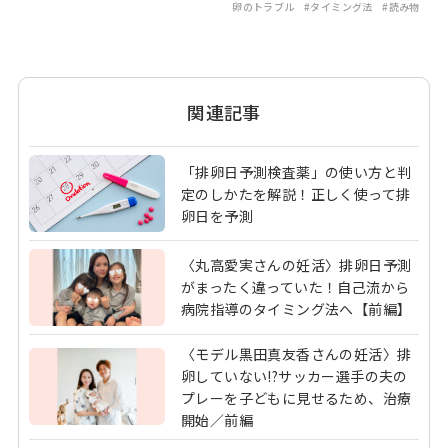
卵のトラブル
#タイミング法
#読み物
関連記事
「排卵日予測検査薬」の使い方と判
定のしかたを解説！正しく使って排
卵日を予測
〈丸高愛実さんの妊活〉排卵日予測
がまったく違っていた！自己流から
病院指導のタイミング法へ【前編】
〈モデル黒田真友香さんの妊活〉排
卵していない!?サッカー選手の夫の
プレーを子どもに見せるため、治療
開始／前編