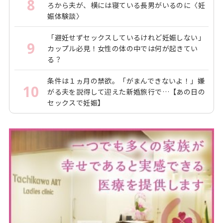
8
ろから夫が、横には寝ている長男がいるのに〈妊
娠体験談〉
「避妊せずセックスしているけれど妊娠しない」
9
カップル必見！女性の体の中では何が起きてい
る？
条件は１ヵ月の禁欲。「がまんできないよ！」嫌
10
がる夫を説得して迎えた新婚旅行で…【あの日の
セックスで妊娠】