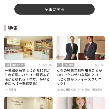
記事に戻る
特集
2026.08.06
2026.08.03
PR
妊活ライフ
PR
不妊治療
一陽館薬局ではじめる30代か
女性の卵巣年齢を知ることが
らの妊活。ひとりで頑張る妊
ARTでたいせつな理由とは？
活から頼れる「味方」がいる
【とくおかレディースクリニ
妊活へ【一陽館薬局】
ック】
#体質改善
#妊娠の基礎知識
#体外受精・顕微授精