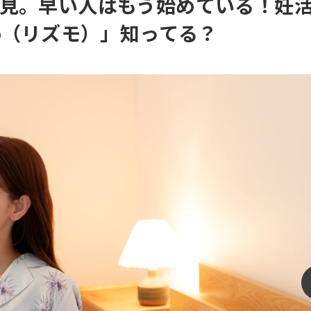
見。早い人はもう始めている！妊
o（リズモ）」知ってる？