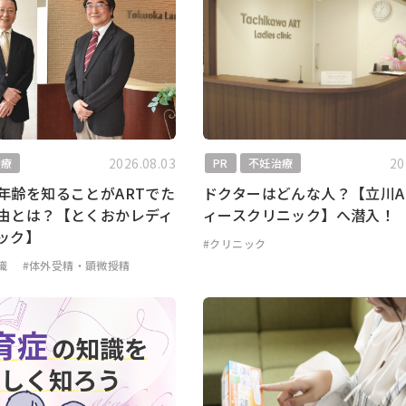
2026.08.03
20
治療
PR
不妊治療
年齢を知ることがARTでた
ドクターはどんな人？【立川A
由とは？【とくおかレディ
ィースクリニック】へ潜入！
ック】
#クリニック
識
#体外受精・顕微授精