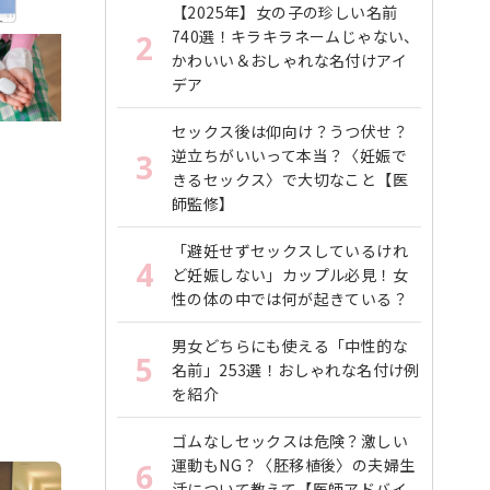
【2025年】女の子の珍しい名前
740選！キラキラネームじゃない、
2
かわいい＆おしゃれな名付けアイ
デア
セックス後は仰向け？うつ伏せ？
逆立ちがいいって本当？〈妊娠で
3
きるセックス〉で大切なこと【医
師監修】
「避妊せずセックスしているけれ
4
ど妊娠しない」カップル必見！女
性の体の中では何が起きている？
男女どちらにも使える「中性的な
5
名前」253選！おしゃれな名付け例
を紹介
ゴムなしセックスは危険？激しい
運動もNG？〈胚移植後〉の夫婦生
6
活について教えて【医師アドバイ