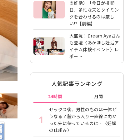
の妊活〉「今日が排卵
日」多忙な夫とタイミン
グを合わせるのは厳し
い!?【前編】
大盛況！Dream Ayaさん
も登壇〈あかほし妊活ア
イテム体験イベント〉レ
ポート
人気記事ランキング
24時間
月間
セックス後、男性のものは一体ど
うなる？腟から入り一直線に向か
1
った先に待っているのは…〈妊娠
の仕組み〉