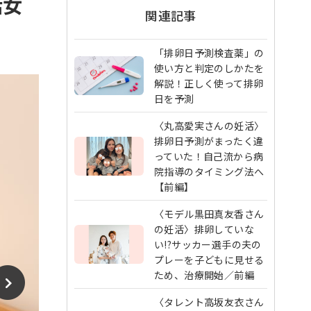
活女
関連記事
「排卵日予測検査薬」の
使い方と判定のしかたを
解説！正しく使って排卵
日を予測
〈丸高愛実さんの妊活〉
排卵日予測がまったく違
っていた！自己流から病
院指導のタイミング法へ
【前編】
〈モデル黒田真友香さん
の妊活〉排卵していな
い!?サッカー選手の夫の
プレーを子どもに見せる
ため、治療開始／前編
〈タレント高坂友衣さん