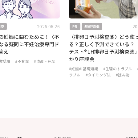
2026.06.26
20
治療
PR
基礎知識
の妊娠に臨むために！〈不
〈排卵日予測検査薬〉どう使
なる疑問に不妊治療専門ド
る？正しく予測できている？
答え
テスト®LH排卵日予測検査薬
かり座談会
微授精
#不育症
#流産・死産
#妊娠の基礎知識
#生理のトラブル
ラブル
#タイミング法
#読み物