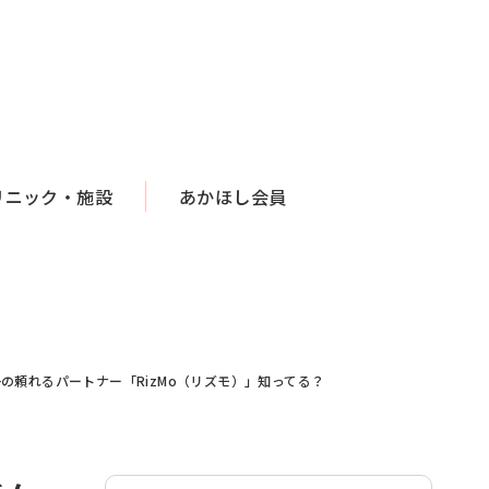
リニック・施設
あかほし会員
頼れるパートナー「RizMo（リズモ）」知ってる？