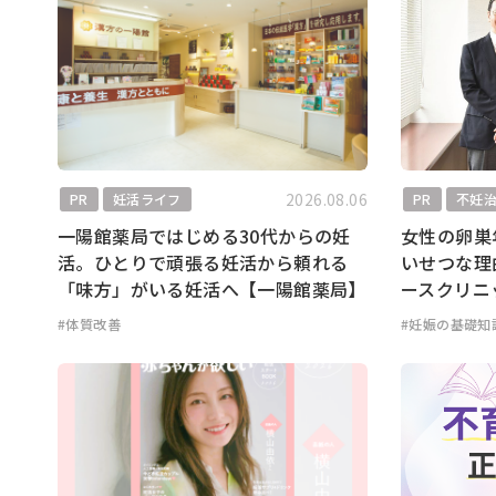
2026.08.06
PR
妊活ライフ
PR
不妊
一陽館薬局ではじめる30代からの妊
女性の卵巣
活。ひとりで頑張る妊活から頼れる
いせつな理
「味方」がいる妊活へ【一陽館薬局】
ースクリニ
#体質改善
#妊娠の基礎知