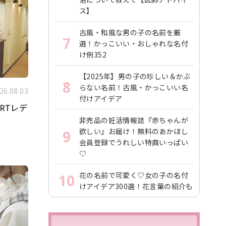
ス】
古風・和風な男の子の名前を厳
7
選！かっこいい・おしゃれな名付
け例352
【2025年】男の子の珍しい＆かぶ
8
らない名前！古風・かっこいい名
26.08.03
付けアイデア
RTレデ
非売品の妊活情報誌『赤ちゃんが
欲しい』お届け！無料のあかほし
9
会員登録でうれしい特典いっぱい
♡
花の名前で可愛く♡女の子の名付
10
けアイデア300選！花言葉の紹介も