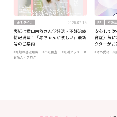
2026.07.15
妊活ライフ
PR
不妊
表紙は横山由依さん♡妊活・不妊治療
安心して次
情報満載！『赤ちゃんが欲しい』最新
育症〉気に
号のご案内
クターがお
#妊娠の基礎知識
#不妊検査
#妊活グッズ
#
#体外受精・顕
有名人・ブログ