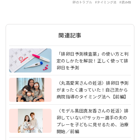
卵のトラブル
#タイミング法
#読み物
関連記事
「排卵日予測検査薬」の使い方と判
定のしかたを解説！正しく使って排
卵日を予測
〈丸高愛実さんの妊活〉排卵日予測
がまったく違っていた！自己流から
病院指導のタイミング法へ【前編】
〈モデル黒田真友香さんの妊活〉排
卵していない!?サッカー選手の夫の
プレーを子どもに見せるため、治療
開始／前編