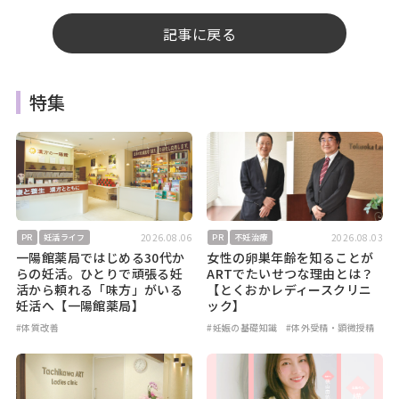
記事に戻る
特集
2026.08.06
2026.08.03
PR
妊活ライフ
PR
不妊治療
一陽館薬局ではじめる30代か
女性の卵巣年齢を知ることが
らの妊活。ひとりで頑張る妊
ARTでたいせつな理由とは？
活から頼れる「味方」がいる
【とくおかレディースクリニ
妊活へ【一陽館薬局】
ック】
#体質改善
#妊娠の基礎知識
#体外受精・顕微授精