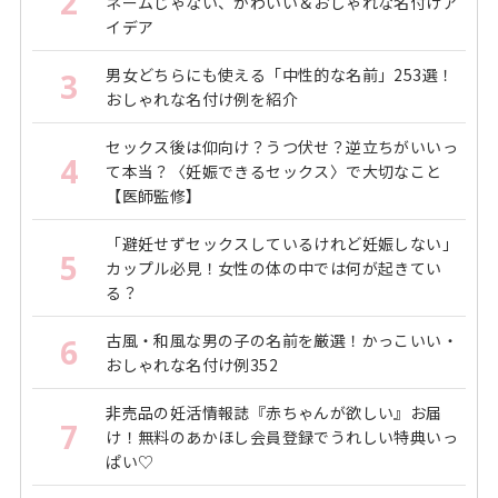
2
ネームじゃない、かわいい＆おしゃれな名付けア
イデア
男女どちらにも使える「中性的な名前」253選！
3
おしゃれな名付け例を紹介
セックス後は仰向け？うつ伏せ？逆立ちがいいっ
4
て本当？〈妊娠できるセックス〉で大切なこと
【医師監修】
「避妊せずセックスしているけれど妊娠しない」
5
カップル必見！女性の体の中では何が起きてい
る？
古風・和風な男の子の名前を厳選！かっこいい・
6
おしゃれな名付け例352
非売品の妊活情報誌『赤ちゃんが欲しい』お届
7
け！無料のあかほし会員登録でうれしい特典いっ
ぱい♡