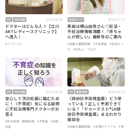
2026.08.03
2026.07.15
PR
不妊治療
妊活ライフ
ドクターはどんな人？【立川
表紙は横山由依さん♡妊活・
ARTレディースクリニック】
不妊治療情報満載！『赤ちゃ
へ潜入！
んが欲しい』最新号のご案内
#クリニック
#妊娠の基礎知識
#不妊検査
#妊活グッ
ズ
#有名人・ブログ
2026.06.26
2026.06.22
PR
不妊治療
PR
基礎知識
安心して次の妊娠に臨むため
〈排卵日予測検査薬〉どう使
に！〈不育症〉気になる疑問
っている？正しく予測できて
に不妊治療専門ドクターがお
いる？「ドゥーテスト®LH排
答え
卵日予測検査薬」まるわかり
座談会
#体外受精・顕微授精
#不育症
#流産・
#妊娠の基礎知識
#生理のトラブル
#排
死産