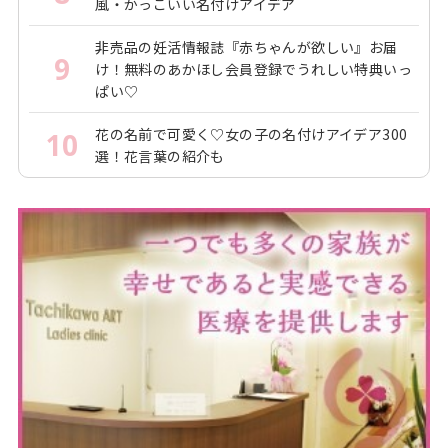
風・かっこいい名付けアイデア
非売品の妊活情報誌『赤ちゃんが欲しい』お届
9
け！無料のあかほし会員登録でうれしい特典いっ
ぱい♡
花の名前で可愛く♡女の子の名付けアイデア300
10
選！花言葉の紹介も