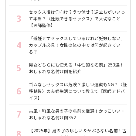
セックス後は仰向け？うつ伏せ？逆立ちがいいっ
3
て本当？〈妊娠できるセックス〉で大切なこと
【医師監修】
「避妊せずセックスしているけれど妊娠しない」
4
カップル必見！女性の体の中では何が起きてい
る？
男女どちらにも使える「中性的な名前」253選！
5
おしゃれな名付け例を紹介
ゴムなしセックスは危険？激しい運動もNG？〈胚
6
移植後〉の夫婦生活について教えて【医師アドバ
イス】
古風・和風な男の子の名前を厳選！かっこいい・
7
おしゃれな名付け例352
【2025年】男の子の珍しい＆かぶらない名前！古
8