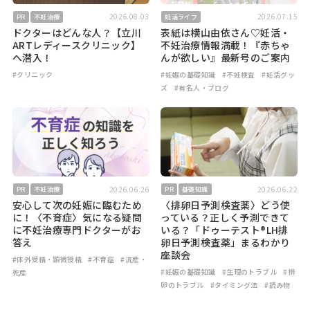
2026.08.03
2026.07.15
PR
不妊治療
妊活ライフ
ドクターはどんな人？【立川
表紙は横山由依さん♡妊活・
ARTレディースクリニック】
不妊治療情報満載！『赤ちゃ
へ潜入！
んが欲しい』最新号のご案内
#クリニック
#妊娠の基礎知識
#不妊検査
#妊活グッ
ズ
#有名人・ブログ
2026.06.26
2026.06.22
PR
不妊治療
PR
基礎知識
安心して次の妊娠に臨むため
〈排卵日予測検査薬〉どう使
に！〈不育症〉気になる疑問
っている？正しく予測できて
に不妊治療専門ドクターがお
いる？「ドゥーテスト®LH排
答え
卵日予測検査薬」まるわかり
座談会
#体外受精・顕微授精
#不育症
#流産・
#妊娠の基礎知識
#生理のトラブル
#排
死産
卵のトラブル
#タイミング法
#読み物