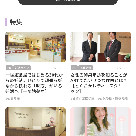
特集
2026.08.06
2026.08.03
PR
妊活ライフ
PR
不妊治療
一陽館薬局ではじめる30代か
女性の卵巣年齢を知ることが
らの妊活。ひとりで頑張る妊
ARTでたいせつな理由とは？
活から頼れる「味方」がいる
【とくおかレディースクリニ
妊活へ【一陽館薬局】
ック】
#体質改善
#妊娠の基礎知識
#体外受精・顕微授精