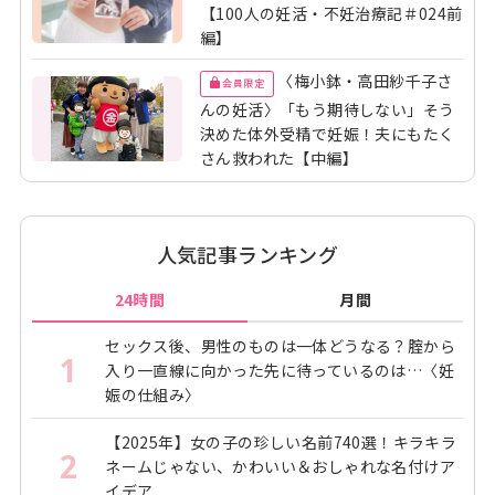
【100人の妊活・不妊治療記＃024前
編】
〈梅小鉢・高田紗千子さ
会員限定
んの妊活〉「もう期待しない」そう
決めた体外受精で妊娠！夫にもたく
さん救われた【中編】
人気記事ランキング
24時間
月間
セックス後、男性のものは一体どうなる？腟から
1
入り一直線に向かった先に待っているのは…〈妊
娠の仕組み〉
【2025年】女の子の珍しい名前740選！キラキラ
2
ネームじゃない、かわいい＆おしゃれな名付けア
イデア