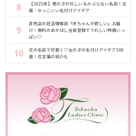
【2025年】男の子の珍しい＆かぶらない名前！古
8
風・かっこいい名付けアイデア
非売品の妊活情報誌『赤ちゃんが欲しい』お届
9
け！無料のあかほし会員登録でうれしい特典いっ
ぱい♡
花の名前で可愛く♡女の子の名付けアイデア300
10
選！花言葉の紹介も