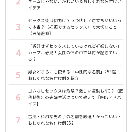
2
ネームじゃない、かわいい＆おしゃれな名付けア
イデア
セックス後は仰向け？うつ伏せ？逆立ちがいいっ
3
て本当？〈妊娠できるセックス〉で大切なこと
【医師監修】
「避妊せずセックスしているけれど妊娠しない」
4
カップル必見！女性の体の中では何が起きてい
る？
男女どちらにも使える「中性的な名前」253選！
5
おしゃれな名付け例を紹介
ゴムなしセックスは危険？激しい運動もNG？〈胚
6
移植後〉の夫婦生活について教えて【医師アドバ
イス】
古風・和風な男の子の名前を厳選！かっこいい・
7
おしゃれな名付け例352