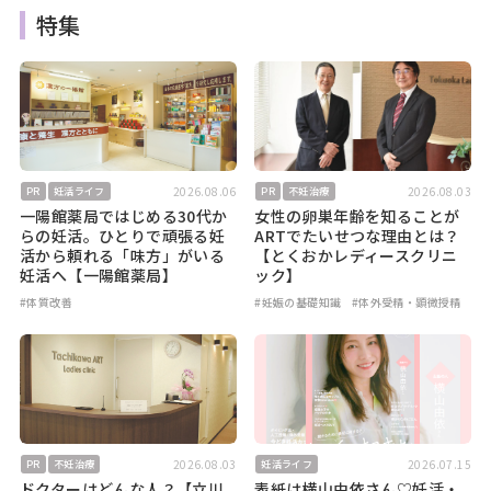
特集
2026.08.06
2026.08.03
PR
妊活ライフ
PR
不妊治療
一陽館薬局ではじめる30代か
女性の卵巣年齢を知ることが
らの妊活。ひとりで頑張る妊
ARTでたいせつな理由とは？
活から頼れる「味方」がいる
【とくおかレディースクリニ
妊活へ【一陽館薬局】
ック】
#体質改善
#妊娠の基礎知識
#体外受精・顕微授精
2026.08.03
2026.07.15
PR
不妊治療
妊活ライフ
ドクターはどんな人？【立川
表紙は横山由依さん♡妊活・