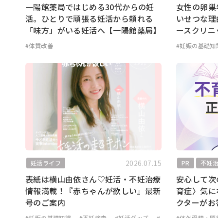
一陽館薬局ではじめる30代からの妊
女性の卵巣
活。ひとりで頑張る妊活から頼れる
いせつな理
「味方」がいる妊活へ【一陽館薬局】
ースクリニ
#体質改善
#妊娠の基礎知
2026.07.15
妊活ライフ
PR
不妊
表紙は横山由依さん♡妊活・不妊治療
安心して次
情報満載！『赤ちゃんが欲しい』最新
育症〉気に
号のご案内
クターがお
#妊娠の基礎知識
#不妊検査
#妊活グッズ
#
#体外受精・顕