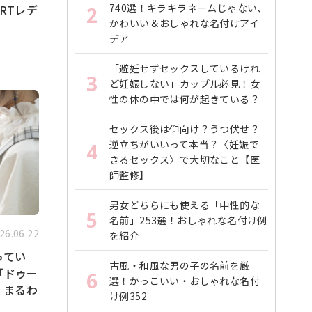
740選！キラキラネームじゃない、
RTレデ
2
かわいい＆おしゃれな名付けアイ
デア
「避妊せずセックスしているけれ
3
ど妊娠しない」カップル必見！女
性の体の中では何が起きている？
セックス後は仰向け？うつ伏せ？
逆立ちがいいって本当？〈妊娠で
4
きるセックス〉で大切なこと【医
師監修】
男女どちらにも使える「中性的な
5
名前」253選！おしゃれな名付け例
26.06.22
を紹介
ってい
古風・和風な男の子の名前を厳
「ドゥー
6
選！かっこいい・おしゃれな名付
」まるわ
け例352