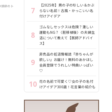
【2025年】男の子の珍しい＆かぶ
#排卵のト
7
らない名前！古風・かっこいい名
付けアイデア
ゴムなしセックスは危険？激しい
運動もNG？〈胚移植後〉の夫婦生
8
活について教えて【医師アドバイ
ス】
非売品の妊活情報誌『赤ちゃんが
欲しい』お届け！無料のあかほし
9
会員登録でうれしい特典いっぱい
♡
花の名前で可愛く♡女の子の名付
10
けアイデア300選！花言葉の紹介も