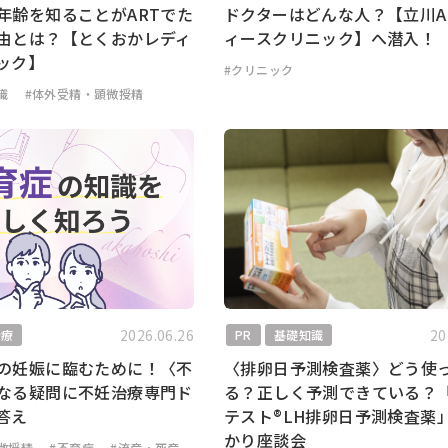
年齢を知ることがARTでた
ドクターはどんな人？【立川A
由とは？【とくおかレディ
ィースクリニック】へ潜入！
ック】
#クリニック
識
#体外受精・顕微授精
2026.06.26
20
治療
PR
基礎知識
の妊娠に臨むために！〈不
〈排卵日予測検査薬〉どう使
なる疑問に不妊治療専門ド
る？正しく予測できている？
答え
テスト®LH排卵日予測検査薬
かり座談会
微授精
#不育症
#流産・死産