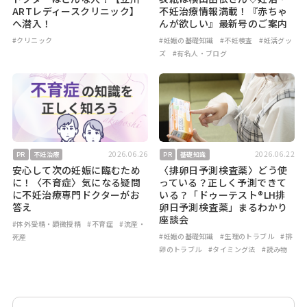
ARTレディースクリニック】
不妊治療情報満載！『赤ちゃ
へ潜入！
んが欲しい』最新号のご案内
#クリニック
#妊娠の基礎知識
#不妊検査
#妊活グッ
ズ
#有名人・ブログ
2026.06.26
2026.06.22
PR
不妊治療
PR
基礎知識
安心して次の妊娠に臨むため
〈排卵日予測検査薬〉どう使
に！〈不育症〉気になる疑問
っている？正しく予測できて
に不妊治療専門ドクターがお
いる？「ドゥーテスト®LH排
答え
卵日予測検査薬」まるわかり
座談会
#体外受精・顕微授精
#不育症
#流産・
#妊娠の基礎知識
#生理のトラブル
#排
死産
卵のトラブル
#タイミング法
#読み物