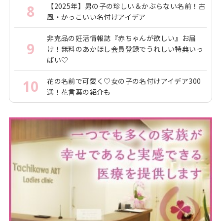
【2025年】男の子の珍しい＆かぶらない名前！古
8
風・かっこいい名付けアイデア
非売品の妊活情報誌『赤ちゃんが欲しい』お届
9
け！無料のあかほし会員登録でうれしい特典いっ
ぱい♡
花の名前で可愛く♡女の子の名付けアイデア300
10
選！花言葉の紹介も