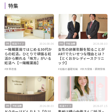
特集
2026.08.06
2026.08.03
PR
妊活ライフ
PR
不妊治療
一陽館薬局ではじめる30代か
女性の卵巣年齢を知ることが
らの妊活。ひとりで頑張る妊
ARTでたいせつな理由とは？
活から頼れる「味方」がいる
【とくおかレディースクリニ
妊活へ【一陽館薬局】
ック】
#体質改善
#妊娠の基礎知識
#体外受精・顕微授精
2026.08.03
2026.07.15
PR
不妊治療
妊活ライフ
ドクターはどんな人？【立川
表紙は横山由依さん♡妊活・