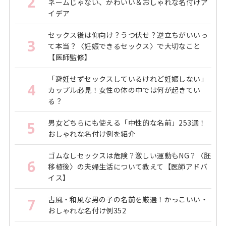
2
ネームじゃない、かわいい＆おしゃれな名付けア
イデア
セックス後は仰向け？うつ伏せ？逆立ちがいいっ
3
て本当？〈妊娠できるセックス〉で大切なこと
【医師監修】
「避妊せずセックスしているけれど妊娠しない」
4
カップル必見！女性の体の中では何が起きてい
る？
男女どちらにも使える「中性的な名前」253選！
5
おしゃれな名付け例を紹介
ゴムなしセックスは危険？激しい運動もNG？〈胚
6
移植後〉の夫婦生活について教えて【医師アドバ
イス】
古風・和風な男の子の名前を厳選！かっこいい・
7
おしゃれな名付け例352