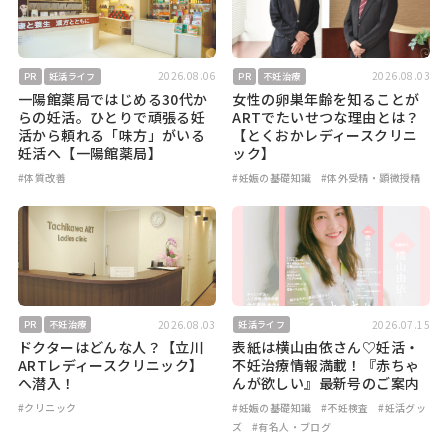
2026.08.06
2026.08.03
PR
妊活ライフ
PR
不妊治療
一陽館薬局ではじめる30代か
女性の卵巣年齢を知ることが
らの妊活。ひとりで頑張る妊
ARTでたいせつな理由とは？
活から頼れる「味方」がいる
【とくおかレディースクリニ
妊活へ【一陽館薬局】
ック】
#体質改善
#妊娠の基礎知識
#体外受精・顕微授精
2026.08.03
2026.07.15
PR
不妊治療
妊活ライフ
ドクターはどんな人？【立川
表紙は横山由依さん♡妊活・
ARTレディースクリニック】
不妊治療情報満載！『赤ちゃ
へ潜入！
んが欲しい』最新号のご案内
#クリニック
#妊娠の基礎知識
#不妊検査
#妊活グッ
ズ
#有名人・ブログ