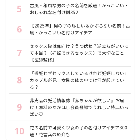
古風・和風な男の子の名前を厳選！かっこいい・
5
おしゃれな名付け例352
【2025年】男の子の珍しい＆かぶらない名前！古
6
風・かっこいい名付けアイデア
セックス後は仰向け？うつ伏せ？逆立ちがいいっ
7
て本当？〈妊娠できるセックス〉で大切なこと
【医師監修】
「避妊せずセックスしているけれど妊娠しない」
8
カップル必見！女性の体の中では何が起きてい
る？
非売品の妊活情報誌『赤ちゃんが欲しい』お届
9
け！無料のあかほし会員登録でうれしい特典いっ
ぱい♡
花の名前で可愛く♡女の子の名付けアイデア300
10
選！花言葉の紹介も