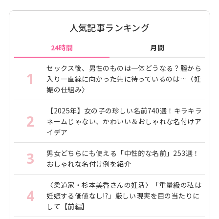
人気記事ランキング
24時間
月間
セックス後、男性のものは一体どうなる？腟から
1
入り一直線に向かった先に待っているのは…〈妊
娠の仕組み〉
【2025年】女の子の珍しい名前740選！キラキラ
2
ネームじゃない、かわいい＆おしゃれな名付けア
イデア
男女どちらにも使える「中性的な名前」253選！
3
おしゃれな名付け例を紹介
〈柔道家・杉本美香さんの妊活〉「重量級の私は
4
妊娠する価値なし!?」厳しい現実を目の当たりに
して【前編】