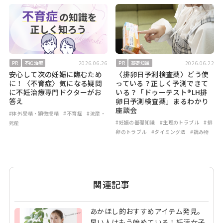
2026.06.26
2026.06.22
PR
不妊治療
PR
基礎知識
安心して次の妊娠に臨むため
〈排卵日予測検査薬〉どう使
に！〈不育症〉気になる疑問
っている？正しく予測できて
に不妊治療専門ドクターがお
いる？「ドゥーテスト®LH排
答え
卵日予測検査薬」まるわかり
座談会
#体外受精・顕微授精
#不育症
#流産・
#妊娠の基礎知識
#生理のトラブル
#排
死産
卵のトラブル
#タイミング法
#読み物
関連記事
あかほし的おすすめアイテム発見。
早い人はもう始めている！妊活女子