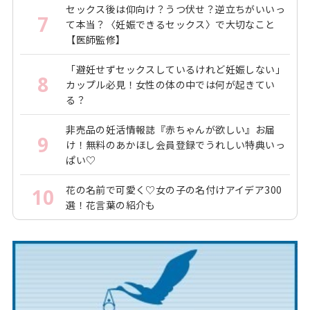
セックス後は仰向け？うつ伏せ？逆立ちがいいっ
7
て本当？〈妊娠できるセックス〉で大切なこと
【医師監修】
「避妊せずセックスしているけれど妊娠しない」
8
カップル必見！女性の体の中では何が起きてい
る？
非売品の妊活情報誌『赤ちゃんが欲しい』お届
9
け！無料のあかほし会員登録でうれしい特典いっ
ぱい♡
花の名前で可愛く♡女の子の名付けアイデア300
10
選！花言葉の紹介も