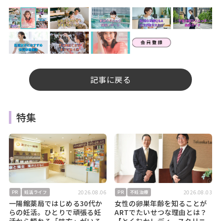
記事に戻る
特集
2026.08.06
2026.08.03
PR
妊活ライフ
PR
不妊治療
一陽館薬局ではじめる30代か
女性の卵巣年齢を知ることが
らの妊活。ひとりで頑張る妊
ARTでたいせつな理由とは？