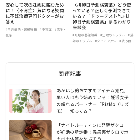
安心して次の妊娠に臨むため
〈排卵日予測検査薬〉どう使
に！〈不育症〉気になる疑問
っている？正しく予測できて
に不妊治療専門ドクターがお
いる？「ドゥーテスト®LH排
答え
卵日予測検査薬」まるわかり
座談会
#体外受精・顕微授精
#不育症
#流産・
#妊娠の基礎知識
#生理のトラブル
#排
死産
卵のトラブル
#タイミング法
#読み物
関連記事
あかほし的おすすめアイテム発見。
早い人はもう始めている！妊活女子
の頼れるパートナー「RizMo（リズ
モ）」知ってる？
「ナイトルーティンに発酵ザクロ」
が妊活の新定番！温果実ザクロでポ
カポカ体質をめざそう