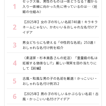
セックス後、男性のものは一体どうなる？腟から
1
入り一直線に向かった先に待っているのは…〈妊
娠の仕組み〉
【2025年】女の子の珍しい名前740選！キラキラ
2
ネームじゃない、かわいい＆おしゃれな名付けア
イデア
男女どちらにも使える「中性的な名前」253選！
3
おしゃれな名付け例を紹介
〈柔道家・杉本美香さんの妊活〉「重量級の私は
4
妊娠する価値なし!?」厳しい現実を目の当たりに
して【前編】
古風・和風な男の子の名前を厳選！かっこいい・
5
おしゃれな名付け例352
【2025年】男の子の珍しい＆かぶらない名前！古
6
風・かっこいい名付けアイデア