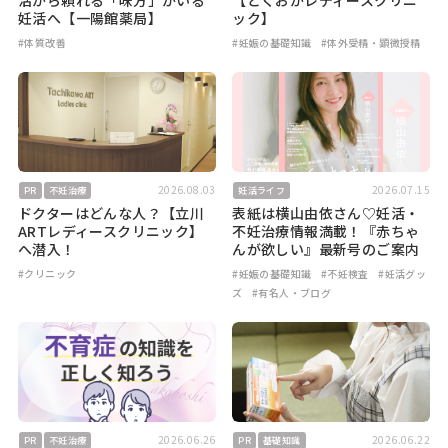
活から頼れる「味方」がいる
【とくおかレディースクリニ
妊活へ【一陽館薬局】
ック】
#体質改善
#妊娠の基礎知識
#体外受精・顕微授精
2026.08.03
2026.07.15
PR
不妊治療
妊活ライフ
ドクターはどんな人？【立川
表紙は横山由依さん♡妊活・
ARTレディースクリニック】
不妊治療情報満載！『赤ちゃ
へ潜入！
んが欲しい』最新号のご案内
#クリニック
#妊娠の基礎知識
#不妊検査
#妊活グッ
ズ
#有名人・ブログ
2026.06.26
2026.06.22
PR
不妊治療
PR
基礎知識