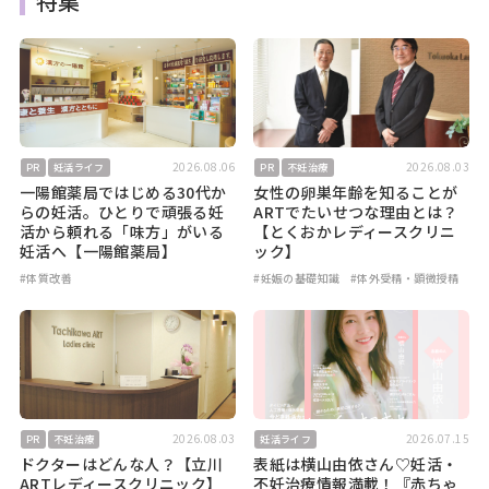
特集
2026.08.06
2026.08.03
PR
妊活ライフ
PR
不妊治療
一陽館薬局ではじめる30代か
女性の卵巣年齢を知ることが
らの妊活。ひとりで頑張る妊
ARTでたいせつな理由とは？
活から頼れる「味方」がいる
【とくおかレディースクリニ
妊活へ【一陽館薬局】
ック】
#体質改善
#妊娠の基礎知識
#体外受精・顕微授精
2026.08.03
2026.07.15
PR
不妊治療
妊活ライフ
ドクターはどんな人？【立川
表紙は横山由依さん♡妊活・
ARTレディースクリニック】
不妊治療情報満載！『赤ちゃ