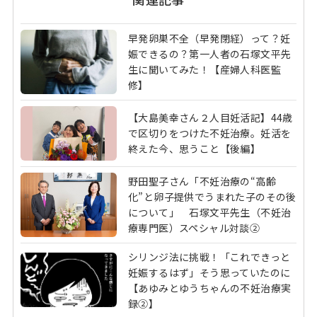
早発卵巣不全（早発閉経）って？妊
娠できるの？第一人者の石塚文平先
生に聞いてみた！【産婦人科医監
修】
【大島美幸さん２人目妊活記】44歳
で区切りをつけた不妊治療。妊活を
終えた今、思うこと【後編】
野田聖子さん「不妊治療の“高齢
化”と卵子提供でうまれた子のその後
について」 石塚文平先生（不妊治
療専門医）スペシャル対談②
シリンジ法に挑戦！「これできっと
妊娠するはず」そう思っていたのに
【あゆみとゆうちゃんの不妊治療実
録②】