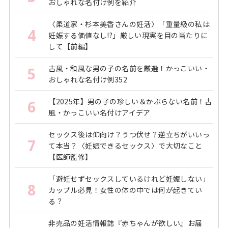
おしゃれな名付け例を紹介
〈柔道家・杉本美香さんの妊活〉「重量級の私は
4
妊娠する価値なし!?」厳しい現実を目の当たりに
して【前編】
古風・和風な男の子の名前を厳選！かっこいい・
5
おしゃれな名付け例352
【2025年】男の子の珍しい＆かぶらない名前！古
6
風・かっこいい名付けアイデア
セックス後は仰向け？うつ伏せ？逆立ちがいいっ
7
て本当？〈妊娠できるセックス〉で大切なこと
【医師監修】
「避妊せずセックスしているけれど妊娠しない」
8
カップル必見！女性の体の中では何が起きてい
る？
非売品の妊活情報誌『赤ちゃんが欲しい』お届