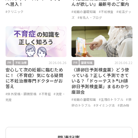
へ潜入！
んが欲しい』最新号のご案内
#クリニック
#妊娠の基礎知識
#不妊検査
#妊活グッ
ズ
#有名人・ブログ
2026.06.26
2026.06.22
PR
不妊治療
PR
基礎知識
安心して次の妊娠に臨むため
〈排卵日予測検査薬〉どう使
に！〈不育症〉気になる疑問
っている？正しく予測できて
に不妊治療専門ドクターがお
いる？「ドゥーテスト®LH排
答え
卵日予測検査薬」まるわかり
座談会
#体外受精・顕微授精
#不育症
#流産・
#妊娠の基礎知識
#生理のトラブル
#排
死産
卵のトラブル
#タイミング法
#読み物
関連記事