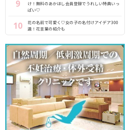
9
け！無料のあかほし会員登録でうれしい特典いっ
ぱい♡
花の名前で可愛く♡女の子の名付けアイデア300
10
選！花言葉の紹介も