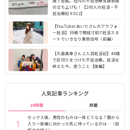
歳で妊娠。社内の不妊治療支援制度
の立ち上げも！【100人の妊活・不
妊治療記＃012】
【YouTuberあいりさんのアラフォ
ー妊活】39歳で閉経寸前!?妊活スタ
ートでいきなり黄色信号〈前編〉
【大島美幸さん２人目妊活記】44歳
で区切りをつけた不妊治療。妊活を
終えた今、思うこと【後編】
人気記事ランキング
24時間
月間
セックス後、男性のものは一体どうなる？腟から
1
入り一直線に向かった先に待っているのは…〈妊
娠の仕組み〉