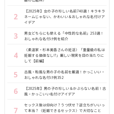
【2025年】女の子の珍しい名前740選！キラキラ
2
ネームじゃない、かわいい＆おしゃれな名付けア
イデア
男女どちらにも使える「中性的な名前」253選！
3
おしゃれな名付け例を紹介
〈柔道家・杉本美香さんの妊活〉「重量級の私は
4
妊娠する価値なし!?」厳しい現実を目の当たりに
して【前編】
古風・和風な男の子の名前を厳選！かっこいい・
5
おしゃれな名付け例352
【2025年】男の子の珍しい＆かぶらない名前！古
6
風・かっこいい名付けアイデア
セックス後は仰向け？うつ伏せ？逆立ちがいいっ
7
て本当？〈妊娠できるセックス〉で大切なこと