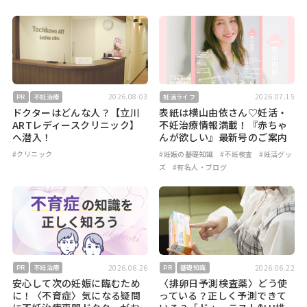
2026.08.03
2026.07.15
PR
不妊治療
妊活ライフ
ドクターはどんな人？【立川
表紙は横山由依さん♡妊活・
ARTレディースクリニック】
不妊治療情報満載！『赤ちゃ
へ潜入！
んが欲しい』最新号のご案内
#クリニック
#妊娠の基礎知識
#不妊検査
#妊活グッ
ズ
#有名人・ブログ
2026.06.26
2026.06.22
PR
不妊治療
PR
基礎知識
安心して次の妊娠に臨むため
〈排卵日予測検査薬〉どう使
に！〈不育症〉気になる疑問
っている？正しく予測できて