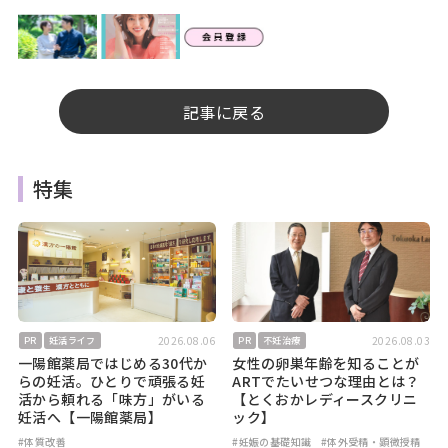
記事に戻る
特集
2026.08.06
2026.08.03
PR
妊活ライフ
PR
不妊治療
一陽館薬局ではじめる30代か
女性の卵巣年齢を知ることが
らの妊活。ひとりで頑張る妊
ARTでたいせつな理由とは？
活から頼れる「味方」がいる
【とくおかレディースクリニ
妊活へ【一陽館薬局】
ック】
#体質改善
#妊娠の基礎知識
#体外受精・顕微授精