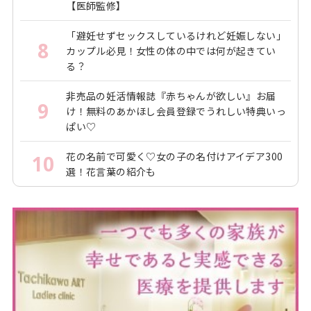
【医師監修】
「避妊せずセックスしているけれど妊娠しない」
8
カップル必見！女性の体の中では何が起きてい
る？
非売品の妊活情報誌『赤ちゃんが欲しい』お届
9
け！無料のあかほし会員登録でうれしい特典いっ
ぱい♡
花の名前で可愛く♡女の子の名付けアイデア300
10
選！花言葉の紹介も