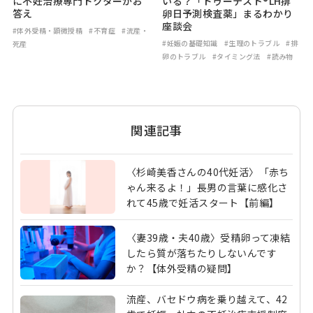
に不妊治療専門ドクターがお
いる？「ドゥーテスト®LH排
答え
卵日予測検査薬」まるわかり
座談会
#体外受精・顕微授精
#不育症
#流産・
#妊娠の基礎知識
#生理のトラブル
#排
死産
卵のトラブル
#タイミング法
#読み物
関連記事
〈杉崎美香さんの40代妊活〉「赤ち
ゃん来るよ！」長男の言葉に感化さ
れて45歳で妊活スタート【前編】
〈妻39歳・夫40歳〉受精卵って凍結
したら質が落ちたりしないんです
か？【体外受精の疑問】
流産、バセドウ病を乗り越えて、42