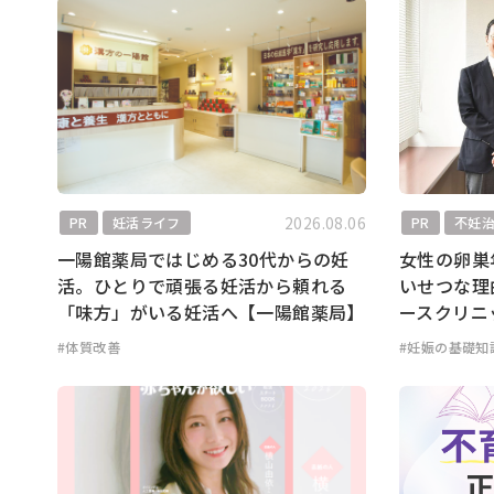
2026.08.06
PR
妊活ライフ
PR
不妊
一陽館薬局ではじめる30代からの妊
女性の卵巣
活。ひとりで頑張る妊活から頼れる
いせつな理
「味方」がいる妊活へ【一陽館薬局】
ースクリニ
#体質改善
#妊娠の基礎知