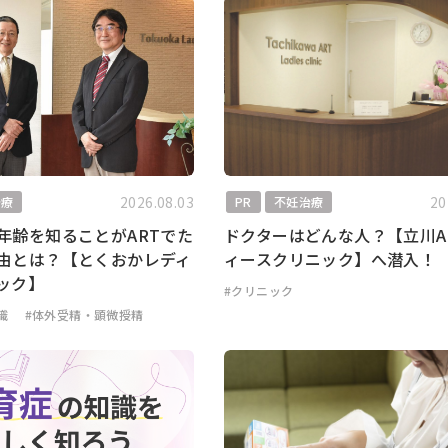
2026.08.03
20
治療
PR
不妊治療
年齢を知ることがARTでた
ドクターはどんな人？【立川A
由とは？【とくおかレディ
ィースクリニック】へ潜入！
ック】
#クリニック
識
#体外受精・顕微授精