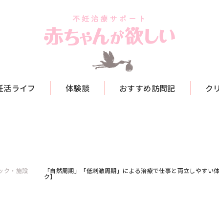
妊活ライフ
体験談
おすすめ訪問記
ク
ック・施設
「自然周期」「低刺激周期」による治療で仕事と両立しやすい
ク】