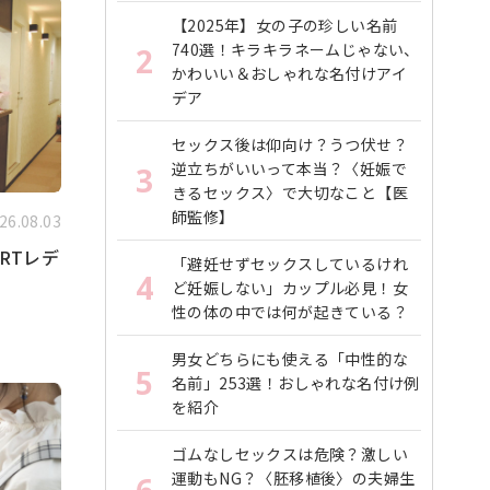
【2025年】女の子の珍しい名前
740選！キラキラネームじゃない、
2
かわいい＆おしゃれな名付けアイ
デア
セックス後は仰向け？うつ伏せ？
逆立ちがいいって本当？〈妊娠で
3
きるセックス〉で大切なこと【医
師監修】
26.08.03
RTレデ
「避妊せずセックスしているけれ
4
ど妊娠しない」カップル必見！女
性の体の中では何が起きている？
男女どちらにも使える「中性的な
5
名前」253選！おしゃれな名付け例
を紹介
ゴムなしセックスは危険？激しい
運動もNG？〈胚移植後〉の夫婦生