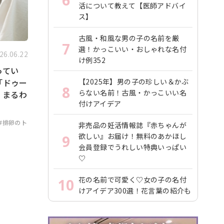
6
活について教えて【医師アドバイ
ス】
古風・和風な男の子の名前を厳
7
選！かっこいい・おしゃれな名付
26.06.22
け例352
ってい
「ドゥー
【2025年】男の子の珍しい＆かぶ
8
らない名前！古風・かっこいい名
」まるわ
付けアイデア
#排卵のト
非売品の妊活情報誌『赤ちゃんが
欲しい』お届け！無料のあかほし
9
会員登録でうれしい特典いっぱい
♡
花の名前で可愛く♡女の子の名付
10
けアイデア300選！花言葉の紹介も