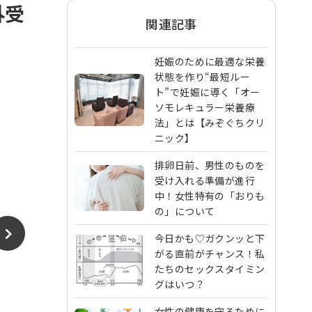
外受
関連記事
】
妊娠のために最適な栄養
状態を作り“最短ルー
ト”で妊娠に導く「オー
ソモレキュラー栄養療
法」とは【みぞぐちクリ
ニック】
排卵日前、男性のものを
受け入れる準備が進行
中！女性特有の「おりも
の」について
今日かも♡ガクンッと下
がる直前がチャンス！私
たちのセックスタイミン
グはいつ？
女性の健康を守るために