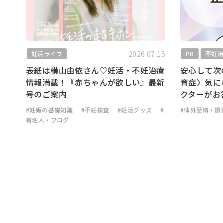
2026.07.15
妊活ライフ
PR
不妊
表紙は横山由依さん♡妊活・不妊治療
安心して次
情報満載！『赤ちゃんが欲しい』最新
育症〉気に
号のご案内
クターがお
#妊娠の基礎知識
#不妊検査
#妊活グッズ
#
#体外受精・顕
有名人・ブログ