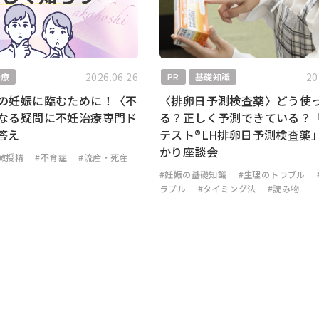
2026.06.26
20
治療
PR
基礎知識
の妊娠に臨むために！〈不
〈排卵日予測検査薬〉どう使
なる疑問に不妊治療専門ド
る？正しく予測できている？
答え
テスト®LH排卵日予測検査薬
かり座談会
微授精
#不育症
#流産・死産
#妊娠の基礎知識
#生理のトラブル
ラブル
#タイミング法
#読み物