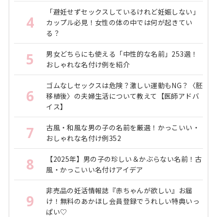
「避妊せずセックスしているけれど妊娠しない」
4
カップル必見！女性の体の中では何が起きてい
る？
男女どちらにも使える「中性的な名前」253選！
5
おしゃれな名付け例を紹介
ゴムなしセックスは危険？激しい運動もNG？〈胚
6
移植後〉の夫婦生活について教えて【医師アドバ
イス】
古風・和風な男の子の名前を厳選！かっこいい・
7
おしゃれな名付け例352
【2025年】男の子の珍しい＆かぶらない名前！古
8
風・かっこいい名付けアイデア
非売品の妊活情報誌『赤ちゃんが欲しい』お届
9
け！無料のあかほし会員登録でうれしい特典いっ
ぱい♡