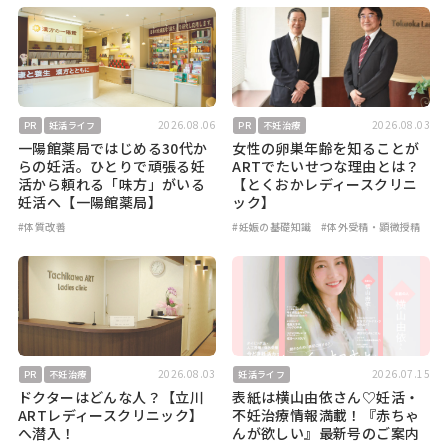
2026.08.06
2026.08.03
PR
妊活ライフ
PR
不妊治療
一陽館薬局ではじめる30代か
女性の卵巣年齢を知ることが
らの妊活。ひとりで頑張る妊
ARTでたいせつな理由とは？
活から頼れる「味方」がいる
【とくおかレディースクリニ
妊活へ【一陽館薬局】
ック】
#体質改善
#妊娠の基礎知識
#体外受精・顕微授精
2026.08.03
2026.07.15
PR
不妊治療
妊活ライフ
ドクターはどんな人？【立川
表紙は横山由依さん♡妊活・
ARTレディースクリニック】
不妊治療情報満載！『赤ちゃ
へ潜入！
んが欲しい』最新号のご案内