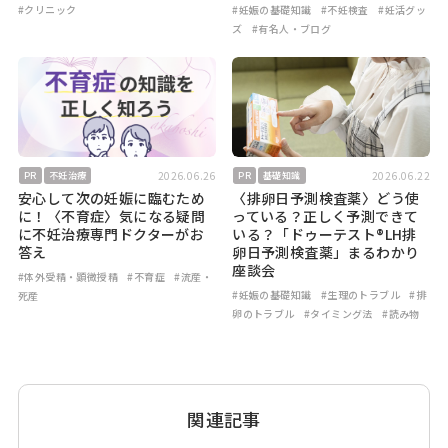
#クリニック
#妊娠の基礎知識
#不妊検査
#妊活グッ
ズ
#有名人・ブログ
2026.06.26
2026.06.22
PR
不妊治療
PR
基礎知識
安心して次の妊娠に臨むため
〈排卵日予測検査薬〉どう使
に！〈不育症〉気になる疑問
っている？正しく予測できて
に不妊治療専門ドクターがお
いる？「ドゥーテスト®LH排
答え
卵日予測検査薬」まるわかり
座談会
#体外受精・顕微授精
#不育症
#流産・
#妊娠の基礎知識
#生理のトラブル
#排
死産
卵のトラブル
#タイミング法
#読み物
関連記事