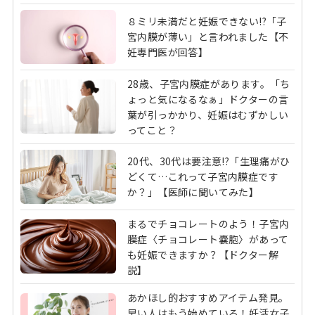
８ミリ未満だと妊娠できない!?「子
宮内膜が薄い」と言われました【不
妊専門医が回答】
28歳、子宮内膜症があります。「ち
ょっと気になるなぁ」ドクターの言
葉が引っかかり、妊娠はむずかしい
ってこと？
20代、30代は要注意!?「生理痛がひ
どくて…これって子宮内膜症です
か？」【医師に聞いてみた】
まるでチョコレートのよう！子宮内
膜症〈チョコレート嚢胞〉があって
も妊娠できますか？【ドクター解
説】
あかほし的おすすめアイテム発見。
早い人はもう始めている！妊活女子