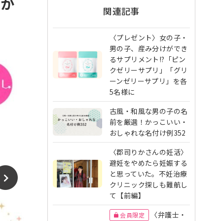
授か
関連記事
〈プレゼント〉女の子・
男の子、産み分けができ
るサプリメント!?「ピン
クゼリーサプリ」「グリ
ーンゼリーサプリ」を各
5名様に
古風・和風な男の子の名
前を厳選！かっこいい・
おしゃれな名付け例352
〈郡司りかさんの妊活〉
避妊をやめたら妊娠する
と思っていた。不妊治療
クリニック探しも難航し
て【前編】
〈弁護士・
会員限定