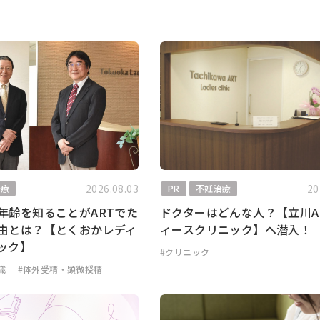
2026.08.03
20
治療
PR
不妊治療
年齢を知ることがARTでた
ドクターはどんな人？【立川A
由とは？【とくおかレディ
ィースクリニック】へ潜入！
ック】
#クリニック
識
#体外受精・顕微授精