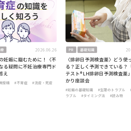
2026.06.26
20
治療
PR
基礎知識
の妊娠に臨むために！〈不
〈排卵日予測検査薬〉どう使
なる疑問に不妊治療専門ド
る？正しく予測できている？
答え
テスト®LH排卵日予測検査薬
かり座談会
微授精
#不育症
#流産・死産
#妊娠の基礎知識
#生理のトラブル
ラブル
#タイミング法
#読み物