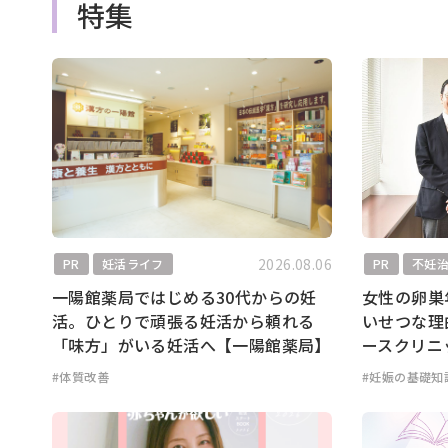
特集
2026.08.06
PR
妊活ライフ
PR
不妊
一陽館薬局ではじめる30代からの妊
女性の卵巣
活。ひとりで頑張る妊活から頼れる
いせつな理
「味方」がいる妊活へ【一陽館薬局】
ースクリニ
#体質改善
#妊娠の基礎知