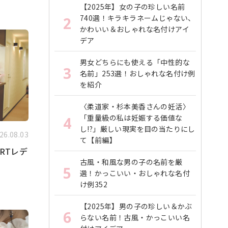
【2025年】女の子の珍しい名前
740選！キラキラネームじゃない、
2
かわいい＆おしゃれな名付けアイ
デア
男女どちらにも使える「中性的な
3
名前」253選！おしゃれな名付け例
を紹介
〈柔道家・杉本美香さんの妊活〉
「重量級の私は妊娠する価値な
4
し!?」厳しい現実を目の当たりにし
26.08.03
て【前編】
RTレデ
古風・和風な男の子の名前を厳
5
選！かっこいい・おしゃれな名付
け例352
【2025年】男の子の珍しい＆かぶ
6
らない名前！古風・かっこいい名