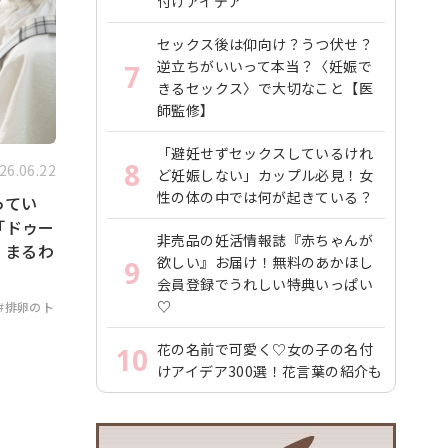
付けアイデア
セックス後は仰向け？うつ伏せ？
逆立ちがいいって本当？〈妊娠で
7
きるセックス〉で大切なこと【医
師監修】
「避妊せずセックスしているけれ
8
26.06.22
ど妊娠しない」カップル必見！女
性の体の中では何が起きている？
ってい
「ドゥー
非売品の妊活情報誌『赤ちゃんが
」まるわ
欲しい』お届け！無料のあかほし
9
会員登録でうれしい特典いっぱい
♡
#排卵のト
花の名前で可愛く♡女の子の名付
10
けアイデア300選！花言葉の紹介も