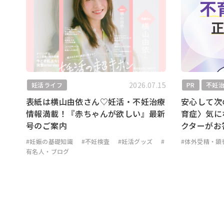
2026.07.15
妊活ライフ
PR
不妊
表紙は横山由依さん♡妊活・不妊治療
安心して次
情報満載！『赤ちゃんが欲しい』最新
育症〉気に
号のご案内
クターがお
#妊娠の基礎知識
#不妊検査
#妊活グッズ
#
#体外受精・顕
有名人・ブログ