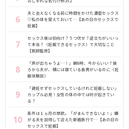
おしゃれな名付け例352
夫と会えなくなる前に時間をかけた濃密セックス
6
♡私の体を覚えておいて…【あの日のセックスで
妊娠】
セックス後は仰向け？うつ伏せ？逆立ちがいいっ
7
て本当？〈妊娠できるセックス〉で大切なこと
【医師監修】
「声が出ちゃうよ…！」朝6時、今からいい？後
8
ろから夫が、横には寝ている長男がいるのに〈妊
娠体験談〉
「避妊せずセックスしているけれど妊娠しない」
9
カップル必見！女性の体の中では何が起きてい
る？
条件は１ヵ月の禁欲。「がまんできないよ！」嫌
10
がる夫を説得して迎えた新婚旅行で…【あの日の
セックスで妊娠】