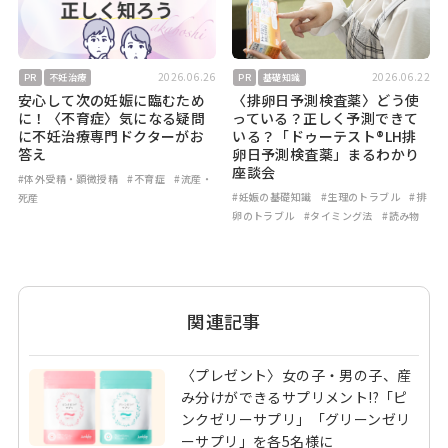
2026.06.26
2026.06.22
PR
不妊治療
PR
基礎知識
安心して次の妊娠に臨むため
〈排卵日予測検査薬〉どう使
に！〈不育症〉気になる疑問
っている？正しく予測できて
に不妊治療専門ドクターがお
いる？「ドゥーテスト®LH排
答え
卵日予測検査薬」まるわかり
座談会
#体外受精・顕微授精
#不育症
#流産・
#妊娠の基礎知識
#生理のトラブル
#排
死産
卵のトラブル
#タイミング法
#読み物
関連記事
〈プレゼント〉女の子・男の子、産
み分けができるサプリメント!?「ピ
ンクゼリーサプリ」「グリーンゼリ
ーサプリ」を各5名様に