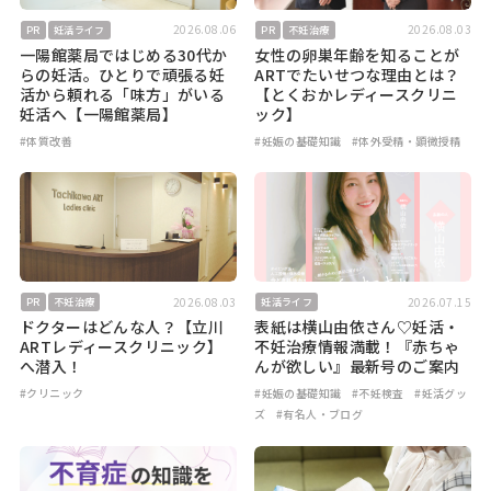
2026.08.06
2026.08.03
PR
妊活ライフ
PR
不妊治療
一陽館薬局ではじめる30代か
女性の卵巣年齢を知ることが
らの妊活。ひとりで頑張る妊
ARTでたいせつな理由とは？
活から頼れる「味方」がいる
【とくおかレディースクリニ
妊活へ【一陽館薬局】
ック】
#体質改善
#妊娠の基礎知識
#体外受精・顕微授精
2026.08.03
2026.07.15
PR
不妊治療
妊活ライフ
ドクターはどんな人？【立川
表紙は横山由依さん♡妊活・
ARTレディースクリニック】
不妊治療情報満載！『赤ちゃ
へ潜入！
んが欲しい』最新号のご案内
#クリニック
#妊娠の基礎知識
#不妊検査
#妊活グッ
ズ
#有名人・ブログ